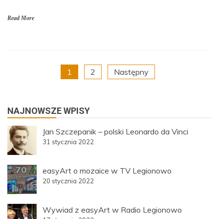
Read More
Nawigacja
1
2
Następny
po
NAJNOWSZE WPISY
wpisach
Jan Szczepanik – polski Leonardo da Vinci
31 stycznia 2022
easyArt o mozaice w TV Legionowo
20 stycznia 2022
Wywiad z easyArt w Radio Legionowo