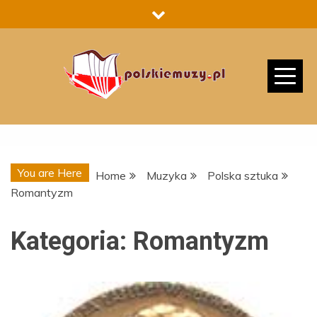
Skip
to
content
You are Here
Home
Muzyka
Polska sztuka
Romantyzm
Kategoria:
Romantyzm