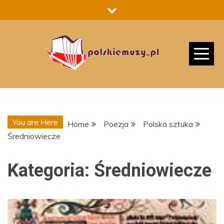
Skip
to
content
You are Here
Home
Poezja
Polska sztuka
Średniowiecze
Kategoria:
Średniowiecze