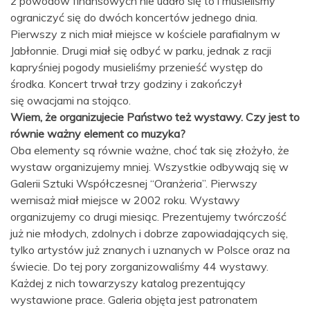
z powodów finansowych nie udało się to i musieliśmy
ograniczyć się do dwóch koncertów jednego dnia.
Pierwszy z nich miał miejsce w kościele parafialnym w
Jabłonnie. Drugi miał się odbyć w parku, jednak z racji
kapryśniej pogody musieliśmy przenieść występ do
środka. Koncert trwał trzy godziny i zakończył
się owacjami na stojąco.
Wiem, że organizujecie Państwo też wystawy. Czy jest to
równie ważny element co muzyka?
Oba elementy są równie ważne, choć tak się złożyło, że
wystaw organizujemy mniej. Wszystkie odbywają się w
Galerii Sztuki Współczesnej “Oranżeria”. Pierwszy
wernisaż miał miejsce w 2002 roku. Wystawy
organizujemy co drugi miesiąc. Prezentujemy twórczość
już nie młodych, zdolnych i dobrze zapowiadających się,
tylko artystów już znanych i uznanych w Polsce oraz na
świecie. Do tej pory zorganizowaliśmy 44 wystawy.
Każdej z nich towarzyszy katalog prezentujący
wystawione prace. Galeria objęta jest patronatem