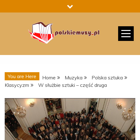
Skip
to
content
You are Here
Home
Muzyka
Polska sztuka
Klasycyzm
W służbie sztuki – część druga