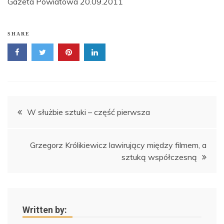
Gazeta Powiatowa 20.09.2011
SHARE
Nawigacja
W służbie sztuki – część pierwsza
wpisu
Grzegorz Królikiewicz lawirujący między filmem, a
sztuką współczesną
Written by: