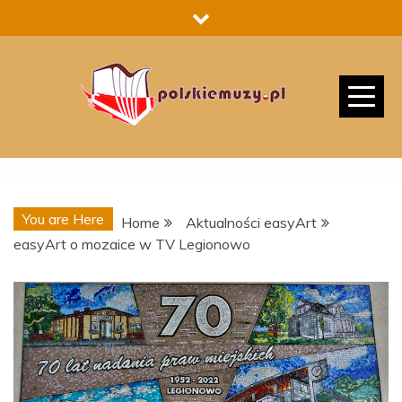
Skip
to
content
You are Here
Home
Aktualności easyArt
easyArt o mozaice w TV Legionowo