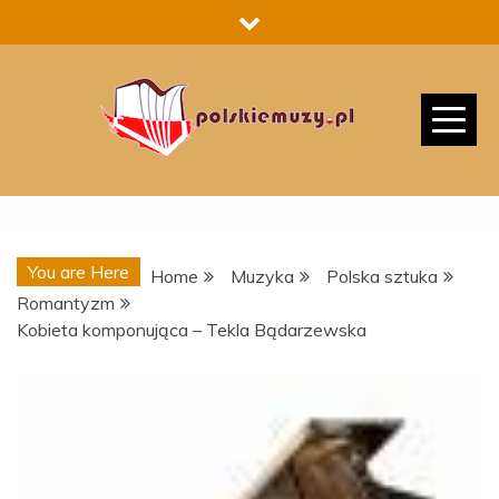
Skip
to
content
You are Here
Home
Muzyka
Polska sztuka
Romantyzm
Kobieta komponująca – Tekla Bądarzewska