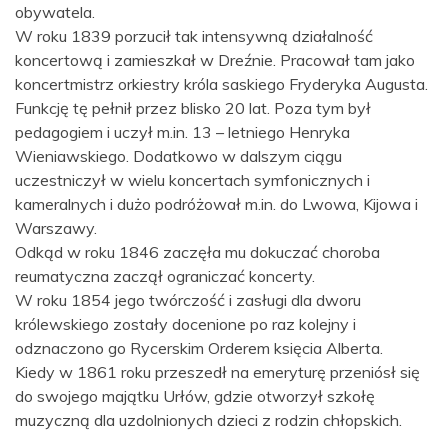
obywatela.
W roku 1839 porzucił tak intensywną działalność
koncertową i zamieszkał w Dreźnie. Pracował tam jako
koncertmistrz orkiestry króla saskiego Fryderyka Augusta.
Funkcję tę pełnił przez blisko 20 lat. Poza tym był
pedagogiem i uczył m.in. 13 – letniego Henryka
Wieniawskiego. Dodatkowo w dalszym ciągu
uczestniczył w wielu koncertach symfonicznych i
kameralnych i dużo podróżował m.in. do Lwowa, Kijowa i
Warszawy.
Odkąd w roku 1846 zaczęła mu dokuczać choroba
reumatyczna zaczął ograniczać koncerty.
W roku 1854 jego twórczość i zasługi dla dworu
królewskiego zostały docenione po raz kolejny i
odznaczono go Rycerskim Orderem księcia Alberta.
Kiedy w 1861 roku przeszedł na emeryturę przeniósł się
do swojego majątku Urłów, gdzie otworzył szkołę
muzyczną dla uzdolnionych dzieci z rodzin chłopskich.