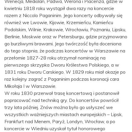
Wenecja, Mediolan, Padwa, Werona i Piacenza, gdzie w
kwietniu 1818 roku wystąpił dwa razy na koncercie
razem z Niccolo Paganinim. Jego koncerty odbywały się
również we Lwowie, Kijowie, Krzemieńcu, Kamieńcu
Podolskim, Wilnie, Krakowie, Wrocławiu, Poznaniu, Lipsku,
Berlinie, Moskwie oraz w Petersburgu, gdzie przyjmowano
go burzliwymi brawami. Jego twórczość była doceniona
do tego stopnia, że podczas koncertów w Warszawie na
przełomie 1827-28 roku otrzymał nominację na
pierwszego skrzypka Dworu Królestwa Polskiego, a w
1831 roku Dworu Carskiego. W 1829 roku miał okazje po
raz kolejny zagrać z Paganinim podczas koronacji cara
Mikołaja I w Warszawie.
W roku 1830 przerwał trasę koncertową i postanowił
popracować nad techniką gry. Do koncertów powrócił
trzy lata później. Znów można było go usłyszeć we
wszystkich ważniejszych miastach europejskich – Lipsk,
Frankfurt nad Menem, Paryż, Londyn, Wrocław, a po
koncercie w Wiedniu uzyskał tytuł honorowego