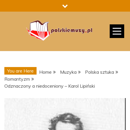
Skip
to
content
You are Here
Home
Muzyka
Polska sztuka
Romantyzm
Odznaczony a niedoceniony – Karol Lipiński