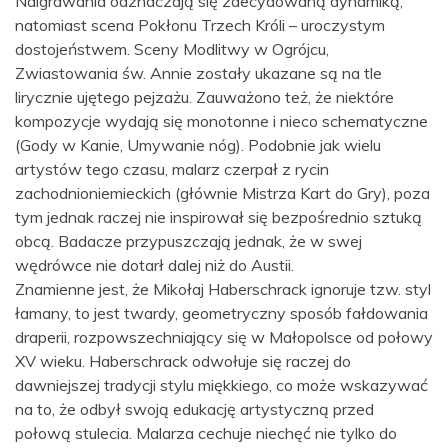
Naigrawania odznaczają się zdecydowaną dynamiką,
natomiast scena Pokłonu Trzech Króli – uroczystym
dostojeństwem. Sceny Modlitwy w Ogrójcu,
Zwiastowania św. Annie zostały ukazane są na tle
lirycznie ujętego pejzażu. Zauważono też, że niektóre
kompozycje wydają się monotonne i nieco schematyczne
(Gody w Kanie, Umywanie nóg). Podobnie jak wielu
artystów tego czasu, malarz czerpał z rycin
zachodnioniemieckich (głównie Mistrza Kart do Gry), poza
tym jednak raczej nie inspirował się bezpośrednio sztuką
obcą. Badacze przypuszczają jednak, że w swej
wędrówce nie dotarł dalej niż do Austii.
Znamienne jest, że Mikołaj Haberschrack ignoruje tzw. styl
łamany, to jest twardy, geometryczny sposób fałdowania
draperii, rozpowszechniający się w Małopolsce od połowy
XV wieku. Haberschrack odwołuje się raczej do
dawniejszej tradycji stylu miękkiego, co może wskazywać
na to, że odbył swoją edukację artystyczną przed
połową stulecia. Malarza cechuje niechęć nie tylko do