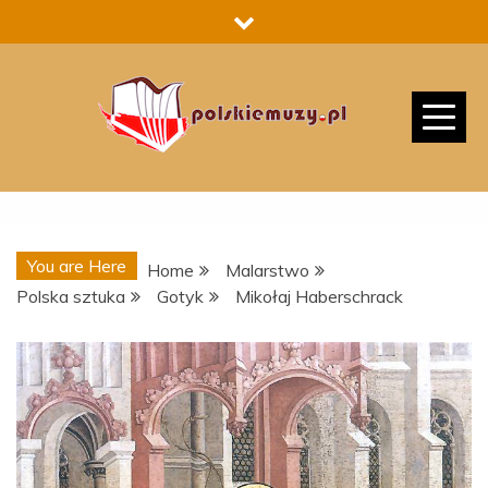
Skip
to
content
You are Here
Home
Malarstwo
Polska sztuka
Gotyk
Mikołaj Haberschrack