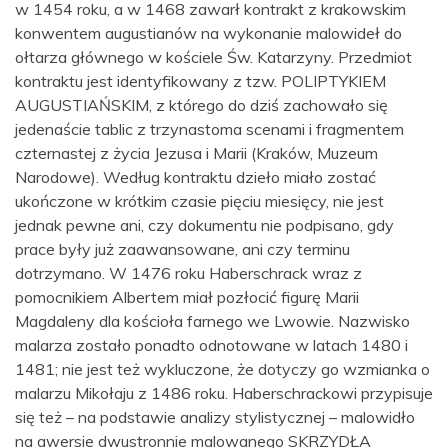
w 1454 roku, a w 1468 zawarł kontrakt z krakowskim
konwentem augustianów na wykonanie malowideł do
ołtarza głównego w kościele Św. Katarzyny. Przedmiot
kontraktu jest identyfikowany z tzw. POLIPTYKIEM
AUGUSTIAŃSKIM, z którego do dziś zachowało się
jedenaście tablic z trzynastoma scenami i fragmentem
czternastej z życia Jezusa i Marii (Kraków, Muzeum
Narodowe). Według kontraktu dzieło miało zostać
ukończone w krótkim czasie pięciu miesięcy, nie jest
jednak pewne ani, czy dokumentu nie podpisano, gdy
prace były już zaawansowane, ani czy terminu
dotrzymano. W 1476 roku Haberschrack wraz z
pomocnikiem Albertem miał pozłocić figurę Marii
Magdaleny dla kościoła farnego we Lwowie. Nazwisko
malarza zostało ponadto odnotowane w latach 1480 i
1481; nie jest też wykluczone, że dotyczy go wzmianka o
malarzu Mikołaju z 1486 roku. Haberschrackowi przypisuje
się też – na podstawie analizy stylistycznej – malowidło
na awersie dwustronnie malowanego SKRZYDŁA