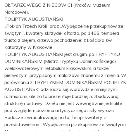
OŁTARZOWEGO Z NIEGOWICI (Kraków, Muzeum
Narodowe).
POLIPTYK AUGUSTIAŃSKI
„Pokłon Trzech Króli” oraz „Wypędzenie przekupniów ze
świątyni”, kwatery skrzydeł ołtarza, po 1468, tempera
tłusta z olejem, drzewo pochodzenie: z kościoła św.
Katarzyny w Krakowie
POLIPTYK AUGUSTIAŃSKI jest drugim, po TRYPTYKU
DOMINIKAŃSKIM (Mistrz Tryptyku Dominikańskiego)
wielokwaterowym retabulum krakowskim, a także
pierwszym, przypisanym malarzowi znanemu z imienia. W
porównaniu z TRYPTYKIEM DOMINIKAŃSKIM POLIPTYK
AUGUSTIAŃSKI odznacza się wprawdzie mniejszymi
rozmiarami, ale za to prezentuje bardziej rozbudowaną
strukturę nastawy. Dzieło nie jest wewnętrznie jednolite
pod względem poziomu artystycznego i siły wyrazu.
Badacze zwracali uwagę na to, że np. kwatery z
przedstawieniami Wypędzenia przekupniów ze świątyni i