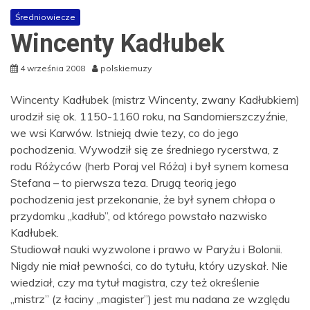
Średniowiecze
Wincenty Kadłubek
4 września 2008
polskiemuzy
Wincenty Kadłubek (mistrz Wincenty, zwany Kadłubkiem)
urodził się ok. 1150-1160 roku, na Sandomierszczyźnie,
we wsi Karwów. Istnieją dwie tezy, co do jego
pochodzenia. Wywodził się ze średniego rycerstwa, z
rodu Różyców (herb Poraj vel Róża) i był synem komesa
Stefana – to pierwsza teza. Drugą teorią jego
pochodzenia jest przekonanie, że był synem chłopa o
przydomku „kadłub”, od którego powstało nazwisko
Kadłubek.
Studiował nauki wyzwolone i prawo w Paryżu i Bolonii.
Nigdy nie miał pewności, co do tytułu, który uzyskał. Nie
wiedział, czy ma tytuł magistra, czy też określenie
„mistrz” (z łaciny „magister”) jest mu nadana ze względu