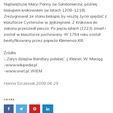
Najświętszej Maryi Panny (w Sandomierzu), później
biskupem krakowskim (w latach 1208-1218).
Zrezygnował ze stanu biskupa, by resztę życia spędzić z
klasztorze Cystersów w Jędrzejowie. Z Krakowa do
zakonu przeszedł pieszo. Po pięciu latach (1223) zmarł i
został w klasztorze pochowany. W 1764 roku został
beatyfikowany przez papieża Klemensa XIII.
Źródła:
-„Zarys dziejów literatury polskiej”, J. Kleiner, W. Maciąg
-www.wikipedia.pl
-www.onet.pl, WIEM
Hanna Szczesiak 2008.06.29
SHARE