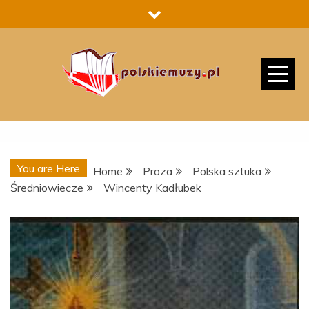
Skip
to
content
You are Here
Home
Proza
Polska sztuka
Średniowiecze
Wincenty Kadłubek