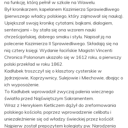
na funkcję, którą pełnił w szkole na Wawelu.
Był kronikarzem, kapelanem Kazimierza Sprawiedliwego
(pierwszego władcy polskiego, który zajmował się nauką).
Upiększał swoją kronikę cytatami, bajkami, dialogiem,
sentencjami – by stała się ona wzorem nauki
chrześcijańskiej, dobrego smaku i stylu. Napisał ją na
polecenie Kazimierza II Sprawiedliwego. Składają się na
nią cztery księgi. Wydanie łacińskie Magistri Vincenti
Chronica Polonorum ukazało się w 1612 roku, a pierwszy
polski przekład w roku 1862.
Kadłubek troszczył się o klasztory cysterskie w
Jędrzejowie, Koprzywnicy, Sulejowie i Miechowie, dbając o
ich wyposażenie.
To Kadłubek wprowadził zwyczaj palenia wiecznego
światła przed Najświętszym Sakramentem.
Wraz z Henrykiem Kietliczem dążył do zreformowania
polskiego kościoła, poprzez wprowadzenie celibatu i
uniezależnienie się od władzy świeckiej przez kościół.
Najpierw został prepozytem kolegiaty pw. Narodzenia