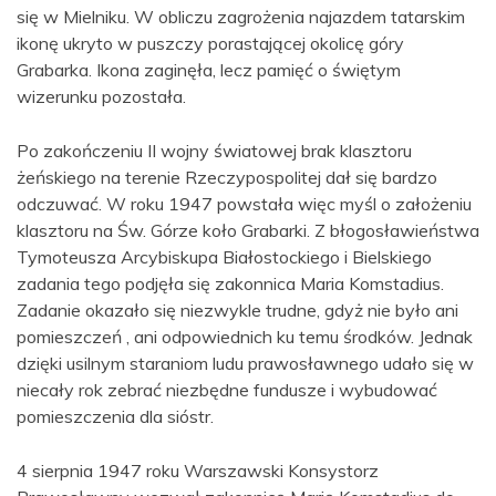
się w Mielniku. W obliczu zagrożenia najazdem tatarskim
ikonę ukryto w puszczy porastającej okolicę góry
Grabarka. Ikona zaginęła, lecz pamięć o świętym
wizerunku pozostała.
Po zakończeniu II wojny światowej brak klasztoru
żeńskiego na terenie Rzeczypospolitej dał się bardzo
odczuwać. W roku 1947 powstała więc myśl o założeniu
klasztoru na Św. Górze koło Grabarki. Z błogosławieństwa
Tymoteusza Arcybiskupa Białostockiego i Bielskiego
zadania tego podjęła się zakonnica Maria Komstadius.
Zadanie okazało się niezwykle trudne, gdyż nie było ani
pomieszczeń , ani odpowiednich ku temu środków. Jednak
dzięki usilnym staraniom ludu prawosławnego udało się w
niecały rok zebrać niezbędne fundusze i wybudować
pomieszczenia dla sióstr.
4 sierpnia 1947 roku Warszawski Konsystorz