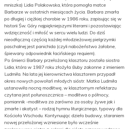
mniszka) Lidia Polakowska, która pomogła matce
Barbarze w ostatnich miesiącach życia. Barbara zmarła
po długiej i ciężkiej chorobie w 1986 roku, zapisując się w
historii Św. Góry najpiękniejszymi literami i pozostawiając
wdzięczność i miłość w sercu wielu ludzi. Do dziś
nieodłączną częścią każdej młodzieżowej pielgrzymki
paschalnej jest panichida (czyli nabożeństwo żałobne,
śpiewany odpowiednik łacińskiego requiem).
Po śmierci Barbary przełożoną klasztoru została siostra
Lidia, która w 1987 roku złożyła śluby zakonne z imieniem
Ludmiła. Na lata jej kierownictwa klasztorem przypadł
okres nowych powołań młodych sióstr. Matka Ludmiła
ustanowiła nocną modlitwę, w klasztornym refektarzu
czytana jest połunoszcznica – modlitwa o północy,
pomiannik -modlitwa za zarówno za osoby żywe jak i
zmarłe i akatyst – rodzaj hymnu liturgicznego, typowy dla
Kościoła Wschodu. Kontynuując dzieło budowy, staraniem
nowej przełożonej wzniesione było wcześnie