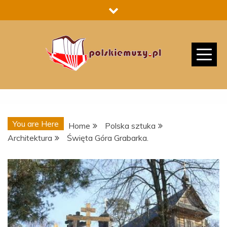
Skip
to
content
You are Here
Home
Polska sztuka
Architektura
Święta Góra Grabarka.