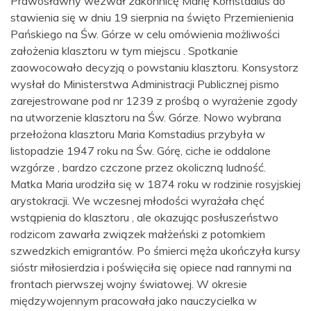
Prawosławny wezwał zakonnicę Marię Komstadius do
stawienia się w dniu 19 sierpnia na święto Przemienienia
Pańskiego na Św. Górze w celu omówienia możliwości
założenia klasztoru w tym miejscu . Spotkanie
zaowocowało decyzją o powstaniu klasztoru. Konsystorz
wysłał do Ministerstwa Administracji Publicznej pismo
zarejestrowane pod nr 1239 z prośbą o wyrażenie zgody
na utworzenie klasztoru na Św. Górze. Nowo wybrana
przełożona klasztoru Maria Komstadius przybyła w
listopadzie 1947 roku na Św. Górę, ciche ie oddalone
wzgórze , bardzo czczone przez okoliczną ludność.
Matka Maria urodziła się w 1874 roku w rodzinie rosyjskiej
arystokracji. We wczesnej młodości wyrażała chęć
wstąpienia do klasztoru , ale okazując posłuszeństwo
rodzicom zawarła związek małżeński z potomkiem
szwedzkich emigrantów. Po śmierci męża ukończyła kursy
sióstr miłosierdzia i poświęciła się opiece nad rannymi na
frontach pierwszej wojny światowej. W okresie
międzywojennym pracowała jako nauczycielka w