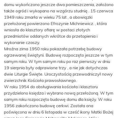
domu wykończono jeszcze dwa pomieszczenia, założono
także ogród i wykopano na wzgórzu studnię . 15 czerwca
1949 roku zmarła w wieku 75 lat , a obowiązki
przełożonej powierzono Efrozynie Michniewicz. , która
wniosła do klasztory ofiarę w postaci złotych
przedmiotów oddanych wkrótce do przetopienia i
wykonanie czaszy.
Mroźna zima 1950 roku pokazała potrzebę budowy
ogrzewanej świątyni. Budowę rozpoczęto jeszcze w tym
samym roku. W tym samym roku po raz pierwszy w dniu
19 sierpnia były odprawione trzy , a nie jak dotychczas
dwie Liturgie Święte. Uroczystością przewodniczył nowy
zwierzchnik Kościoła prawosławnego.
W roku 1954 do obsługiwania kościoła i klasztoru
przydzielono księdza i wybrano nową przełożoną. W tym
samym roku rozpoczęto budowę domu dla księży. W roku
1956 zakończono budowę cerkwi. Została ona
poświęcona w dniu 6 listopada w cześć ikony Matki Bożej