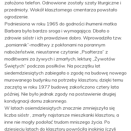
założono telefon. Odnowione zostały szaty liturgiczne i
przedmioty. Wokół klasztornego cmentarza powstało
ogrodzenie.
Podniesiona w roku 1965 do godności ihumenii matka
Barbara była bardzo sroga i wymagająca. Dbała o
zdrowie sióstr i ich prawdziwe dobro. Wprowadziła tzw.
„pomiannik”-modlitwy z pokłonami na porannym
nabożeństwie, nieustanne czytanie „Psałterza” z
modlitwami za żywych i zmarłych, lekturę „Żywotów
Świętych” podczas posiłków. Na początku lat
siedemdziesiątych zabiegała o zgodę na budowę nowego
murowanego budynku na potrzeby klasztoru, dzięki temu
zaczętą w roku 1977 budowę zakończono cztery lata
później. Nie było jednak zgody na postawienie drugiej
kondygnacji domu zakonnego.
W latach osiemdziesiątych znacznie zmniejszyła się
liczba sióstr , zmarły najstarsze mieszkanki klasztoru, a
inne nie mogły podołać trudom mniszego życia. Po
dziesięciu latach do klasztoru powróciła inokinia (czyli