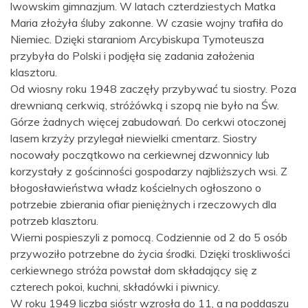
lwowskim gimnazjum. W latach czterdziestych Matka
Maria złożyła śluby zakonne. W czasie wojny trafiła do
Niemiec. Dzięki staraniom Arcybiskupa Tymoteusza
przybyła do Polski i podjęła się zadania założenia
klasztoru.
Od wiosny roku 1948 zaczęły przybywać tu siostry. Poza
drewnianą cerkwią, stróżówką i szopą nie było na Św.
Górze żadnych więcej zabudowań. Do cerkwi otoczonej
lasem krzyży przylegał niewielki cmentarz. Siostry
nocowały początkowo na cerkiewnej dzwonnicy lub
korzystały z gościnności gospodarzy najbliższych wsi. Z
błogosławieństwa władz kościelnych ogłoszono o
potrzebie zbierania ofiar pieniężnych i rzeczowych dla
potrzeb klasztoru.
Wierni pospieszyli z pomocą. Codziennie od 2 do 5 osób
przywoziło potrzebne do życia środki. Dzięki troskliwości
cerkiewnego stróża powstał dom składający się z
czterech pokoi, kuchni, składówki i piwnicy.
W roku 1949 liczba sióstr wzrosła do 11, a na poddaszu