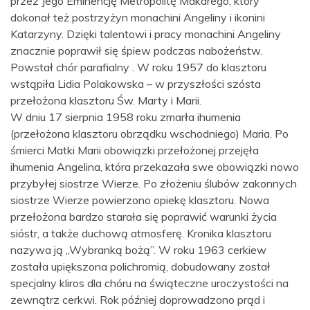
przez Jego Eminencję Metropolitę Makarego, który
dokonał też postrzyżyn monachini Angeliny i ikonini
Katarzyny. Dzięki talentowi i pracy monachini Angeliny
znacznie poprawił się śpiew podczas nabożeństw.
Powstał chór parafialny . W roku 1957 do klasztoru
wstąpiła Lidia Polakowska – w przyszłości szósta
przełożona klasztoru Św. Marty i Marii.
W dniu 17 sierpnia 1958 roku zmarła ihumenia
(przełożona klasztoru obrządku wschodniego) Maria. Po
śmierci Matki Marii obowiązki przełożonej przejęła
ihumenia Angelina, która przekazała swe obowiązki nowo
przybyłej siostrze Wierze. Po złożeniu ślubów zakonnych
siostrze Wierze powierzono opiekę klasztoru. Nowa
przełożona bardzo starała się poprawić warunki życia
sióstr, a także duchową atmosferę. Kronika klasztoru
nazywa ją „Wybranką bożą”. W roku 1963 cerkiew
została upiększona polichromią, dobudowany został
specjalny kliros dla chóru na świąteczne uroczystości na
zewnątrz cerkwi. Rok później doprowadzono prąd i