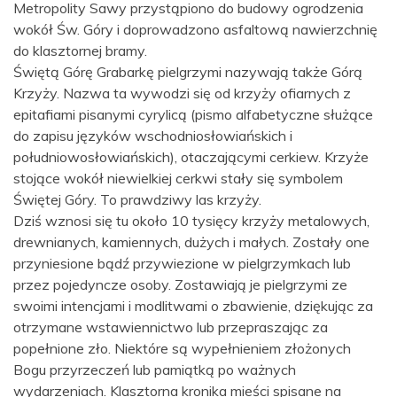
Metropolity Sawy przystąpiono do budowy ogrodzenia
wokół Św. Góry i doprowadzono asfaltową nawierzchnię
do klasztornej bramy.
Świętą Górę Grabarkę pielgrzymi nazywają także Górą
Krzyży. Nazwa ta wywodzi się od krzyży ofiarnych z
epitafiami pisanymi cyrylicą (pismo alfabetyczne służące
do zapisu języków wschodniosłowiańskich i
południowosłowiańskich), otaczającymi cerkiew. Krzyże
stojące wokół niewielkiej cerkwi stały się symbolem
Świętej Góry. To prawdziwy las krzyży.
Dziś wznosi się tu około 10 tysięcy krzyży metalowych,
drewnianych, kamiennych, dużych i małych. Zostały one
przyniesione bądź przywiezione w pielgrzymkach lub
przez pojedyncze osoby. Zostawiają je pielgrzymi ze
swoimi intencjami i modlitwami o zbawienie, dziękując za
otrzymane wstawiennictwo lub przepraszając za
popełnione zło. Niektóre są wypełnieniem złożonych
Bogu przyrzeczeń lub pamiątką po ważnych
wydarzeniach. Klasztorna kronika mieści spisane na