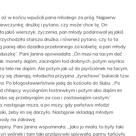
aż w końcu wpuścili pana młodego za próg. Najpierw
iewczynkę, drużkę i pytano, czy może chce tę. On
ła jakiś wierszyk, życzenia, pan młody podarował jej jakiś
zychodziła starsza drużka, i również pytano, czy to ta.
 panią albo dziadka przebranego za kobietę, a pan młody
duszkę”. Pani Janina opowiadała: „Ón musi na tacym dać
tak: monety dajóm, zacinajóm łod drobnych, potym wiynksi
 za tela nie dajóm. Ale potym jak uź do piyrściónek na tacym,
 się zbierają, młoducha przypina „żynichowi” bukiecik tzw.
. Po błogosławieństwie jadą do kościoła do ślubu. „Po
kład chłapcy wyciógnóm łostrewkym i potym abo dajóm im
Abo się przebiyrajóm za cosi i zastawiajóm cestym.”
ła, następuje msza, a po mszy, gdy państwo młodzi
siki, żeby im się darzyło. Następnie składają młodym
spody na zabawę.
ny. Pani Janina wspominała: „Jako jo miała, to były taki
 tyn wiónek i tam taki prziśpiywki spiywała, panny tańciyły