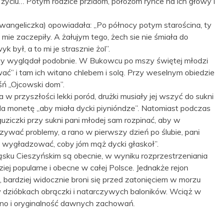
w życiu… Potym rodzice przidóm, położóm rynce na ich głowy i
angeliczka) opowiadała: „Po północy potym starościna, ty
am mie zaczepiły. A żałujym tego, żech sie nie śmiała do
 był, a to mi je strasznie żol”.
y wyglądał podobnie. W Bukowcu po mszy świętej młodzi
ać” i tam ich witano chlebem i solą. Przy weselnym obiedzie
śń „Ojcowski dom”.
 w przyszłości lekki poród, drużki musiały jej wszyć do sukni
oda monetę „aby miała dycki piynióndze”. Natomiast podczas
guziczki przy sukni pani młodej sam rozpinać, aby w
ywać problemy, a rano w pierwszy dzień po ślubie, pani
ko wygładzować, coby jóm mąż dycki głaskoł”.
sku Cieszyńskim są obecnie, w wyniku rozprzestrzeniania
iej popularne i obecne w całej Polsce. Jednakże rejon
u, bardziej widocznie broni się przed zatonięciem w morzu
dzióbkach obrączki i natarczywych baloników. Wciąż w
piękno i oryginalność dawnych zachowań.