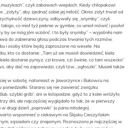
„muzykach”, czyli zabawach wiejskich. Kiedy chłopakowi
. „zolyty”, aby zjednać sobie jej miłość. Okres zolyt trwał od
przychylność dziewczyny, odbywały się „snymby”, czyli
takigo, co mioł tyż pieknie w gymbie, co umioł mówić i posłoł
y by se móg jóm wziónć. I to były snymby” – wyjaśniła nam
rawa do zabierania głosu podczas trwania tych rozmów.
bu i osoby które będą zaproszone na wesele. Na
, kto co dostanie: „Tam uż sie musioł dowiedzieć, kiela
 kiela dostanie pyniyz, czi krowe, czi świnie, co tam wszecko”.
 aby dać na zapowiedzi, czyli tzw. „ogłoszki”. Musieli także
ciej w sobotę, natomiast w Jaworzynce i Bukowcu na
poniedziałki. Starano się nie zawierać związku
b, szybki grób”, ani w listopadzie, gdyż to z kolei wróżyło
zy dni, ale najczęściej wyglądało to tak, że w pierwszy
a w drugi dzień „poprowki” (u pana młodego).
 warto wspomnieć o ciekawym na Śląsku Cieszyńskim
nym, sąsiadom czy znajomym. Roznoszono je najczęściej w