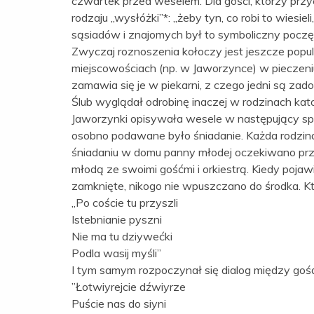
czwartek przed weselem. Dla gości, którzy prz
rodzaju „wysłóżki”*: „żeby tyn, co robi to wiesiel
sąsiadów i znajomych był to symboliczny pocz
Zwyczaj roznoszenia kołoczy jest jeszcze popula
miejscowościach (np. w Jaworzynce) w pieczeniu
zamawia się je w piekarni, z czego jedni są zadow
Ślub wyglądał odrobinę inaczej w rodzinach katol
Jaworzynki opisywała wesele w następujący s
osobno podawane było śniadanie. Każda rodzi
śniadaniu w domu panny młodej oczekiwano prz
młodą ze swoimi gośćmi i orkiestrą. Kiedy pojaw
zamknięte, nikogo nie wpuszczano do środka. K
„Po coście tu przyszli
Istebnianie pyszni
Nie ma tu dziywećki
Podla wasij myśli”
I tym samym rozpoczynał się dialog między gość
”Łotwiyrejcie dźwiyrze
Puście nas do siyni