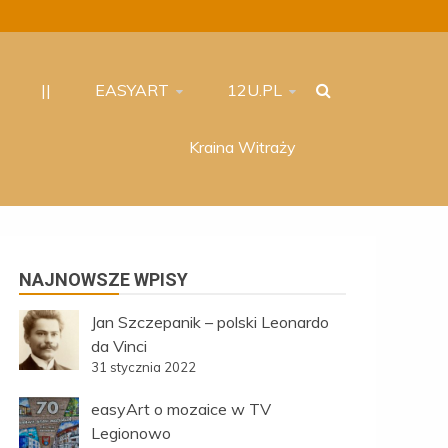
||
EASYART
12U.PL
Kraina Witraży
NAJNOWSZE WPISY
Jan Szczepanik – polski Leonardo
da Vinci
31 stycznia 2022
easyArt o mozaice w TV
Legionowo