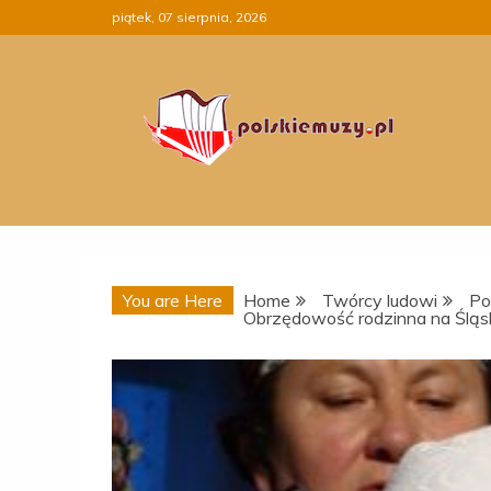
Skip
piątek, 07 sierpnia, 2026
to
content
You are Here
Home
Twórcy ludowi
Po
Obrzędowość rodzinna na Śląsk