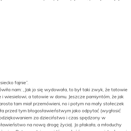
siecko fajnie”.
wiła nam: „Jak jo się wydowała, to był taki zwyk, że tatowie
wie i wiesielowi, a tatowie w domu. Jeszcze pamiyntóm, że jak
tarosta tam miał przemówieni, no i potym na mały stołeczek
ała przed tym błogosławieństwym jako odpytać (wygłosić
odziękowaniem za dzieciństwo i czas spędzony w
ławieństwo na nową drogę życia). Jo płakała, a młoduchy