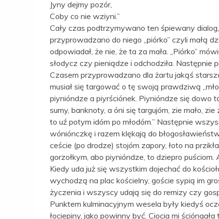
Jyny dejmy pozór,
Coby co nie wziyni.”
Cały czas podtrzymywano ten śpiewany dialog, 
przyprowadzano do niego „piórko” czyli małą dz
odpowiadał, że nie, że ta za mała. „Piórko” mówi
słodycz czy pieniądze i odchodziła. Następnie pr
Czasem przyprowadzano dla żartu jakąś starszą
musiał się targować o tę swoją prawdziwą „mło
piynióndze a piyrściónek. Piynióndze się dowo 
sumy, banknoty, a óni się targujóm, zie mało, zie
to uź potym idóm po młodóm.” Następnie wszyscy
wóniónczkę i razem klękają do błogosławieństwa
ceście (po drodze) stojóm zapory, łoto na przi
gorzołkym, abo piynióndze, to dziepro puściom. 
Kiedy uda już się wszystkim dojechać do kościo
wychodzą na plac kościelny, goście sypią im gro
życzenia i wszyscy udają się do remizy czy go
Punktem kulminacyjnym wesela były kiedyś oczepi
łociepiny, jako powinny być. Ciocia mi ścióngała