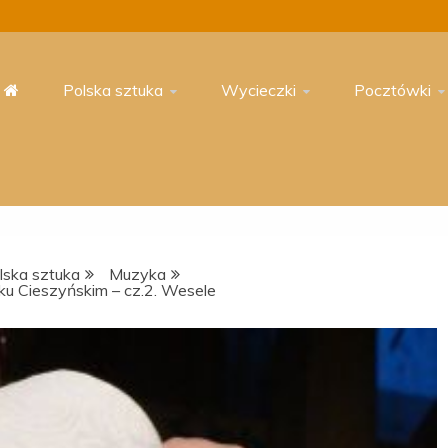
Polska sztuka
Wycieczki
Pocztówki
lska sztuka
Muzyka
u Cieszyńskim – cz.2. Wesele