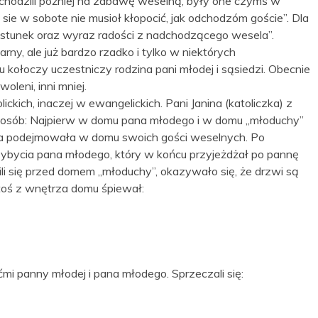
ychodzili później na zabawę weselną, były one czymś w
i, sie w sobote nie musioł kłopocić, jak odchodzóm goście”. Dla
ęstunek oraz wyraz radości z nadchodzącego wesela”.
rny, ale już bardzo rzadko i tylko w niektórych
 kołoczy uczestniczy rodzina pani młodej i sąsiedzi. Obecnie
oleni, inni mniej.
ickich, inaczej w ewangelickich. Pani Janina (katoliczka) z
posób: Najpierw w domu pana młodego i w domu „młoduchy”
na podejmowała w domu swoich gości weselnych. Po
ybycia pana młodego, który w końcu przyjeżdżał po pannę
ili się przed domem „młoduchy”, okazywało się, że drzwi są
toś z wnętrza domu śpiewał:
mi panny młodej i pana młodego. Sprzeczali się: