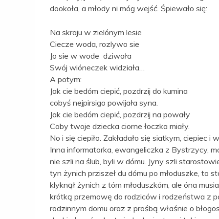
dookoła, a młody ni móg wejść. Śpiewało się:
Na skraju w zielónym lesie
Ciecze woda, rozlywo sie
Jo sie w wode dziwała
Swój wióneczek widziała…
A potym:
Jak cie bedóm ciepić, pozdrzij do kumina
cobyś nejpirsigo powijała syna.
Jak cie bedóm ciepić, pozdrzij na powały
Coby twoje dziecka ciorne łoczka miały.
No i się ciepiło. Zakładało się siatkym, ciepiec i w
Inna informatorka, ewangeliczka z Bystrzycy, mó
nie szli na ślub, byli w dómu. Jyny szli starosto
tyn żynich prziszeł du dómu po młoduszke, to s
klyknął żynich z tóm młoduszkóm, ale óna musi
krótką przemowę do rodziców i rodzeństwa z p
rodzinnym domu oraz z prośbą właśnie o błogos