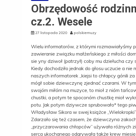
Obrzędowość rodzinn
cz.2. Wesele
27 listopada 2020
polskiemuzy
Wielu informatorów, z którymi rozmawiałyśmy 
zawieranie związku małżeńskiego z miłości domin
sie yny dziwoł (patrzył) coby mu dziełucha czy sy
Kiedy dochodziło jednak do głosu uczucie a nie 
naszych informatorek „kiejsi to chłapcy gónili z
mógł sobie dziewczynę zjednać czarami. W tym 
swojóm miłóm na muzyce, to mioł z nióm tańcow
chustki, a potym te spoconóm chustkę mioł wyk
potu. Jak potym dziywcze sprubowało* tego piwa
Władysław Sikora w swej książce „Wielokropki
Zdarzało się też czasem, że dziewczyna zakoc
„przyczarowania chłopców” używała różnych zi
serca ukochanego odgrywała także krew miesię