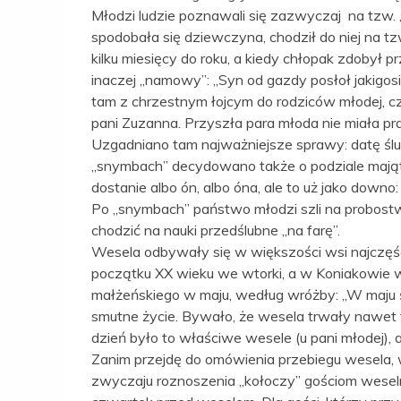
Młodzi ludzie poznawali się zazwyczaj na tzw. 
spodobała się dziewczyna, chodził do niej na tzw
kilku miesięcy do roku, a kiedy chłopak zdobył 
inaczej „namowy”: „Syn od gazdy posłoł jakigosi 
tam z chrzestnym łojcym do rodziców młodej, cz
pani Zuzanna. Przyszła para młoda nie miała p
Uzgadniano tam najważniejsze sprawy: datę ślu
„snymbach” decydowano także o podziale majątku
dostanie albo ón, albo óna, ale to uż jako downo:
Po „snymbach” państwo młodzi szli na probostwo,
chodzić na nauki przedślubne „na farę”.
Wesela odbywały się w większości wsi najczęś
początku XX wieku we wtorki, a w Koniakowie w 
małżeńskiego w maju, według wróżby: „W maju ślu
smutne życie. Bywało, że wesela trwały nawet tr
dzień było to właściwe wesele (u pani młodej), 
Zanim przejdę do omówienia przebiegu wesela,
zwyczaju roznoszenia „kołoczy” gościom wesel