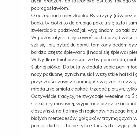
dycki płaczóm, bo to jednako jest cosi takiego 
pobłogosławióm.”
O oczepinach mieszkanka Bystrzycy (również ew
babki, ty ciotki to do drugigo pokoju się szło i t
zwierciadła podziwać jak wyglóndam, bo taki zwyk
W pozostałych miejscowościach obrzęd weseln
szli się „przipytać du dómu, tam kany bedóm byw
bardzo często śpiewano (i nadal się śpiewa) pie
W Nydku istniał przesąd, że by pani młoda, miała
ślubnej piórko. Do buta wkładała sobie pani mł
nocy poślubnej żynich musiał wszystkie haftki i 
przyszłości zawsze pomagał swej żonie rozwiąz
młoda „nie śmiała ciapkać, trzepać pierzyn, tyl
Oczywiście tradycyjne zwyczaje weselne na Ślą
się kultury masowej, wypierane przez te najbardz
cieszyński, na tle innych regionów naszego kraj
białych mercedesów, gołąbków trzymających w 
pamięci ludzi – i to nie tylko starszych – żyje 