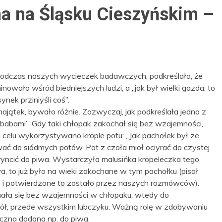
a na Śląsku Cieszyńskim –
podczas naszych wycieczek badawczych, podkreślało, że
owało wśród biedniejszych ludzi, a „jak był wielki gazda, to
nek prziniyśli coś”.
majątek, bywało różnie. Zazwyczaj, jak podkreślała jedna z
a babami”. Gdy taki chłopak zakochał się bez wzajemności,
celu wykorzystywano krople potu: „Jak pachołek był ze
ać do siódmych potów. Pot z czoła mioł ociyrać do czystej
ryncić do piwa. Wystarczyła malusińka kropeleczka tego
, to już było na wieki zakochane w tym pachołku (pisał
” i potwierdzone to zostało przez naszych rozmówców).
hała się bez wzajemności w chłopaku, wtedy do
ół, przede wszystkim lubczyku. Ważną rolę w zdobywaniu
czna dodana np. do piwa.