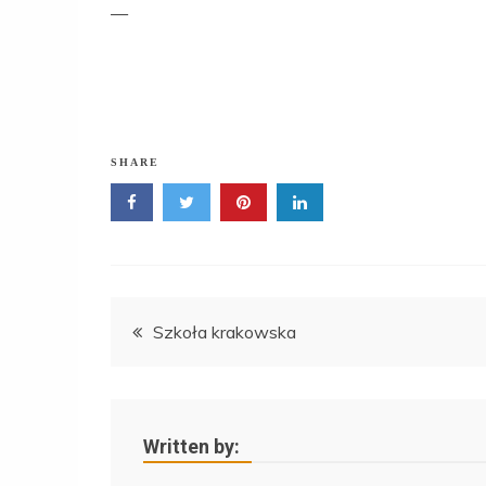
—
SHARE
Nawigacja
Szkoła krakowska
wpisu
Written by: