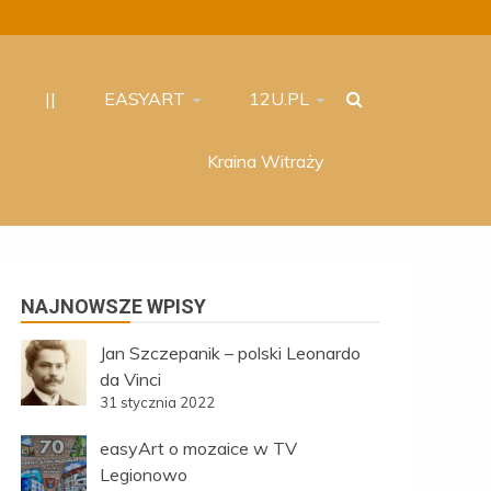
||
EASYART
12U.PL
Kraina Witraży
NAJNOWSZE WPISY
Jan Szczepanik – polski Leonardo
da Vinci
31 stycznia 2022
easyArt o mozaice w TV
Legionowo