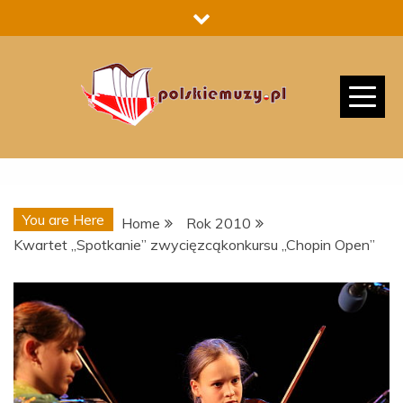
Skip
to
content
You are Here
Home
Rok 2010
Kwartet „Spotkanie” zwycięzcąkonkursu „Chopin Open”