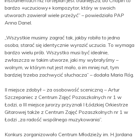
instrumentach niż fortepian jest trudniejsza, bo Chopin to
bardzo +uczuciowy+ kompozytor, który w swoich
utworach zawierał wiele przeżyć” – powiedziała PAP
Anna Danel.
„Wszystkie musimy zagrać tak, jakby robiła to jedna
osoba, starać się identycznie wyrazić uczucia. To wymaga
bardzo wielu prób. Wszystko musi być idealnie,
zwłaszcza w takim utworze, jaki my wybrałyśmy –
wolnym, w którym nut jest mało, a im mniej nut, tym
bardziej trzeba zachwycić słuchacza” – dodała Maria Róg.
II miejsce zdobył – za osobowość sceniczną – Artur
Szczepaniec z Centrum Zajęć Pozaszkolnych nr 1 w
Łodzi, a III miejsce jurorzy przyznali I Łódzkiej Orkiestrze
Gitarowej także z Centrum Zajęć Pozaszkolnych nr 1 w
Łodzi „za radość wspólnego muzykowania”.
Konkurs zorganizowało Centrum Młodzieży im. H.Jordana