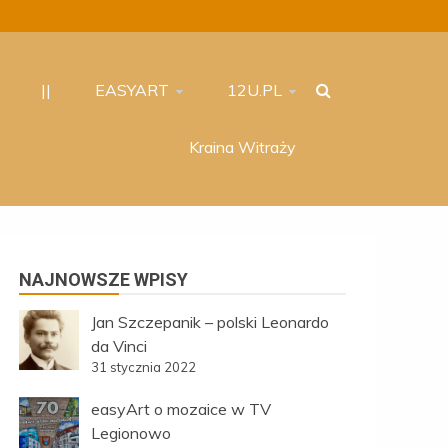
||
EASYART
12U.PL
Kraina Witraży
NAJNOWSZE WPISY
Jan Szczepanik – polski Leonardo
da Vinci
31 stycznia 2022
easyArt o mozaice w TV
Legionowo