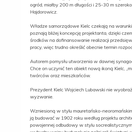
ogród, miałby 200 m długości i 25-30 m szerok
Hajdorowicz.
Władze samorządowe Kielc czekają na warunki 
poznają bliżej koncepcję projektanta, dzięki c
środków na dofinansowanie realizacji przedsięw
pracy, więc trudno określić obecnie termin rozpoc
Autorem pomysłu utworzenia w dawnej synagodz
Chce on uczynić ten obiekt nową ikoną Kielc, „
twórców oraz mieszkańców.
Prezydent Kielc Wojciech Lubawski nie wyobraża 
wyzwanie.
Wzniesioną w stylu mauretańsko-neoromańskim
ją budować w 1902 roku według projektu archi
powojennej odbudowy w stylu socrealistycznym 