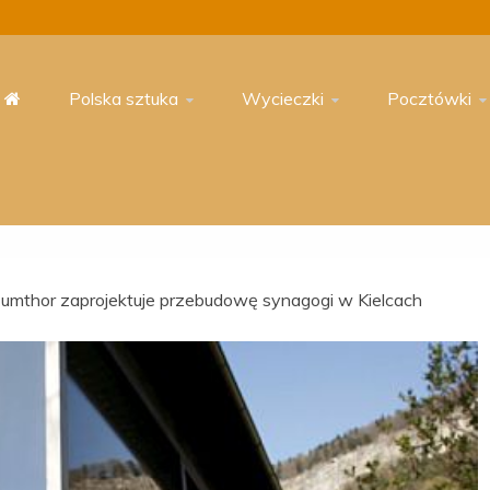
Polska sztuka
Wycieczki
Pocztówki
Zumthor zaprojektuje przebudowę synagogi w Kielcach