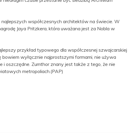
 w niedługim czasie przestanie być siedzibą Archiwum
na najlepszych współczesnych architektów na świecie. W
agrodę Jaya Pritzkera, która uważana jest za Nobla w
jlepszy przykład typowego dla współczesnej szwajcarskiej
 się bowiem wyłącznie najprostszymi formami, nie używa
e i oszczędne. Zumthor znany jest także z tego, że nie
iatowych metropoliach.(PAP)