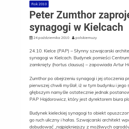
Rok 2010
Peter Zumthor zaproj
synagogi w Kielcach
24 października 2010
polskiemuzy
24.10. Kielce (PAP) – Słynny szwajcarski archi
synagogi w Kielcach. Budynek pomieści Centrum
zamknięty (hortus clausus) – zapowiada Artur H
Zumthor po obejrzeniu synagogi i jej otoczenia 
pierwszej chwili myślał, iż w tym budynku i jego 
głębszym namyśle ostatecznie jednak postanow
PAP Hajdorowicz, który jest dyrektorem biura p
Budynek kieleckiej synagogi to obiekt opuszczo
go ruch uliczny i hałas. Szwajcarski architekt
dobudować „najpiękniejszy z możliwych ogrodów”