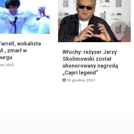
arrell, wokalista
M., zmarł w
Włochy: reżyser Jerzy
burgu
Skolimowski został
uhonorowany nagrodą
nia 2010
„Capri legend”
30 grudnia 2010