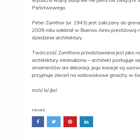
wybuchu wojny budynek nie pełni roli świątyni,
Państwowego.
Peter Zumthor (ur. 1943) jest zaliczany do gro
2009 roku odebrał w Buenos Aires prestiżową n
dziedzinie architektury.
Twórczość Zumthora przedstawiana jest jako na
architektury minimalizmu – architekt posługuje
ornamentów ani dekoracji, jego kreacje są surow
przyjmuje zleceń na widowiskowe gmachy w św
mch/ ls/ jbr/
SHARE