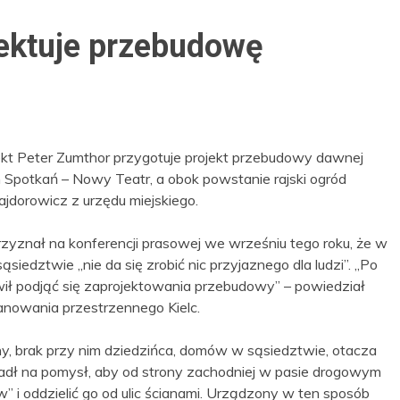
ektuje przebudowę
tekt Peter Zumthor przygotuje projekt przebudowy dawnej
 Spotkań – Nowy Teatr, a obok powstanie rajski ogród
ajdorowicz z urzędu miejskiego.
przyznał na konferencji prasowej we wrześniu tego roku, że w
sąsiedztwie „nie da się zrobić nic przyjaznego dla ludzi”. „Po
ił podjąć się zaprojektowania przebudowy” – powiedział
lanowania przestrzennego Kielc.
ny, brak przy nim dziedzińca, domów w sąsiedztwie, otacza
 wpadł na pomysł, aby od strony zachodniej w pasie drogowym
 i oddzielić go od ulic ścianami. Urządzony w ten sposób