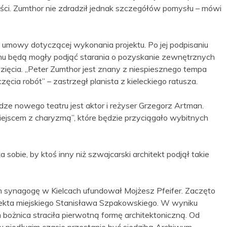
ości. Zumthor nie zdradził jednak szczegółów pomysłu – mówi
umowy dotyczącej wykonania projektu. Po jej podpisaniu
zemu będą mogły podjąć starania o pozyskanie zewnętrznych
zięcia. „Peter Zumthor jest znany z niespiesznego tempa
zęcia robót” – zastrzegł planista z kieleckiego ratusza.
e nowego teatru jest aktor i reżyser Grzegorz Artman.
miejscem z charyzmą”, które będzie przyciągało wybitnych
sobie, by ktoś inny niż szwajcarski architekt podjął takie
 synagogę w Kielcach ufundował Mojżesz Pfeifer. Zaczęto
tekta miejskiego Stanisława Szpakowskiego. W wyniku
bożnica straciła pierwotną formę architektoniczną. Od