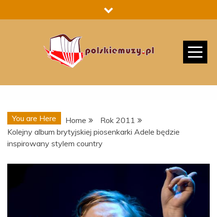
Skip
to
content
You are Here
Home
Rok 2011
Kolejny album brytyjskiej piosenkarki Adele będzie
inspirowany stylem country