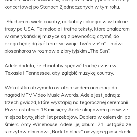
koncertowej po Stanach Zjednoczonych w tym roku.
„Słuchałam wiele country, rockabilly i bluegrass w trakcie
trasy po USA. Te melodie i trafne teksty, które znalazłam
w amerykańskiej muzyce są z pewnością czymś, do
czego będę dążyć teraz w swojej twórczości” – mówi
piosenkarka w rozmowie z brytyjskim „The Sun”.
Adele dodała, że chciałaby spędzić trochę czasu w
Texasie i Tennessee, aby zgłębić muzykę country.
Wokalistka otrzymała ostatnio siedem nominacji do
nagród MTV Video Music Awards. Adele jest jedną z
trzech gwiazd, które wystąpią na tegorocznej ceremonii.
Przez ostatnich 18 miesięcy Adele okupowała pierwsze
miejsca brytyjskich list przebojów. Dopiero w osiem dni po
śmierci Amy Winehouse, Adele i jej album „21” ustąpiła ze
szczytów albumowi „Back to black” nieżyjącej piosenkarki.