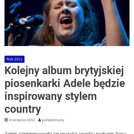
Rok 2011
Kolejny album brytyjskiej
piosenkarki Adele będzie
inspirowany stylem
country
4 sierpnia 2011
polskiemuzy
Adele zainteresowała się muzyką country podczas trasy