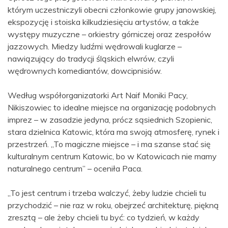
którym uczestniczyli obecni członkowie grupy janowskiej,
ekspozycję i stoiska kilkudziesięciu artystów, a także
występy muzyczne – orkiestry górniczej oraz zespołów
jazzowych. Miedzy ludźmi wędrowali kuglarze –
nawiązujący do tradycji śląskich elwrów, czyli
wędrownych komediantów, dowcipnisiów.
Według współorganizatorki Art Naif Moniki Pacy,
Nikiszowiec to idealne miejsce na organizację podobnych
imprez – w zasadzie jedyna, prócz sąsiednich Szopienic,
stara dzielnica Katowic, która ma swoją atmosferę, rynek i
przestrzeń. „To magiczne miejsce – i ma szanse stać się
kulturalnym centrum Katowic, bo w Katowicach nie mamy
naturalnego centrum” – oceniła Paca.
„To jest centrum i trzeba walczyć, żeby ludzie chcieli tu
przychodzić – nie raz w roku, obejrzeć architekturę, piękną
zresztą – ale żeby chcieli tu być: co tydzień, w każdy