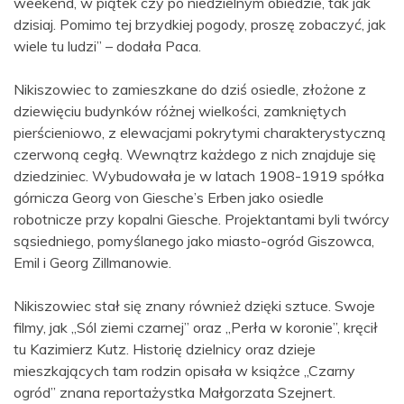
weekend, w piątek czy po niedzielnym obiedzie, tak jak
dzisiaj. Pomimo tej brzydkiej pogody, proszę zobaczyć, jak
wiele tu ludzi” – dodała Paca.
Nikiszowiec to zamieszkane do dziś osiedle, złożone z
dziewięciu budynków różnej wielkości, zamkniętych
pierścieniowo, z elewacjami pokrytymi charakterystyczną
czerwoną cegłą. Wewnątrz każdego z nich znajduje się
dziedziniec. Wybudowała je w latach 1908-1919 spółka
górnicza Georg von Giesche’s Erben jako osiedle
robotnicze przy kopalni Giesche. Projektantami byli twórcy
sąsiedniego, pomyślanego jako miasto-ogród Giszowca,
Emil i Georg Zillmanowie.
Nikiszowiec stał się znany również dzięki sztuce. Swoje
filmy, jak „Sól ziemi czarnej” oraz „Perła w koronie”, kręcił
tu Kazimierz Kutz. Historię dzielnicy oraz dzieje
mieszkających tam rodzin opisała w książce „Czarny
ogród” znana reportażystka Małgorzata Szejnert.