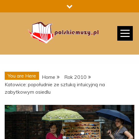
Skip
to
content
You are Here
Home
Rok 2010
Katowice: popołudnie ze sztuką intuicyjną na
zabytkowym osiedlu