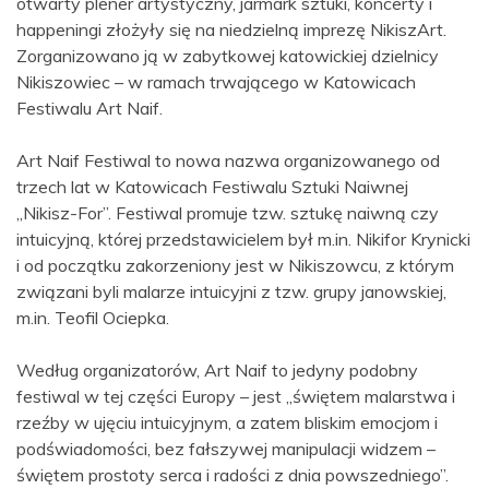
otwarty plener artystyczny, jarmark sztuki, koncerty i
happeningi złożyły się na niedzielną imprezę NikiszArt.
Zorganizowano ją w zabytkowej katowickiej dzielnicy
Nikiszowiec – w ramach trwającego w Katowicach
Festiwalu Art Naif.
Art Naif Festiwal to nowa nazwa organizowanego od
trzech lat w Katowicach Festiwalu Sztuki Naiwnej
„Nikisz-For”. Festiwal promuje tzw. sztukę naiwną czy
intuicyjną, której przedstawicielem był m.in. Nikifor Krynicki
i od początku zakorzeniony jest w Nikiszowcu, z którym
związani byli malarze intuicyjni z tzw. grupy janowskiej,
m.in. Teofil Ociepka.
Według organizatorów, Art Naif to jedyny podobny
festiwal w tej części Europy – jest „świętem malarstwa i
rzeźby w ujęciu intuicyjnym, a zatem bliskim emocjom i
podświadomości, bez fałszywej manipulacji widzem –
świętem prostoty serca i radości z dnia powszedniego”.