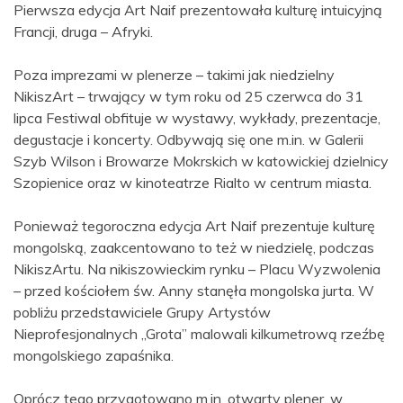
Pierwsza edycja Art Naif prezentowała kulturę intuicyjną
Francji, druga – Afryki.
Poza imprezami w plenerze – takimi jak niedzielny
NikiszArt – trwający w tym roku od 25 czerwca do 31
lipca Festiwal obfituje w wystawy, wykłady, prezentacje,
degustacje i koncerty. Odbywają się one m.in. w Galerii
Szyb Wilson i Browarze Mokrskich w katowickiej dzielnicy
Szopienice oraz w kinoteatrze Rialto w centrum miasta.
Ponieważ tegoroczna edycja Art Naif prezentuje kulturę
mongolską, zaakcentowano to też w niedzielę, podczas
NikiszArtu. Na nikiszowieckim rynku – Placu Wyzwolenia
– przed kościołem św. Anny stanęła mongolska jurta. W
pobliżu przedstawiciele Grupy Artystów
Nieprofesjonalnych „Grota” malowali kilkumetrową rzeźbę
mongolskiego zapaśnika.
Oprócz tego przygotowano m.in. otwarty plener, w