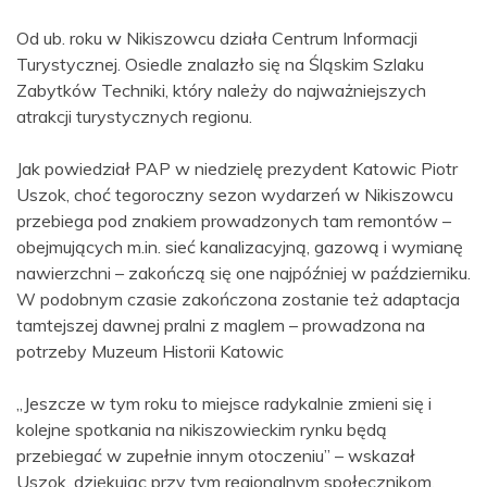
Od ub. roku w Nikiszowcu działa Centrum Informacji
Turystycznej. Osiedle znalazło się na Śląskim Szlaku
Zabytków Techniki, który należy do najważniejszych
atrakcji turystycznych regionu.
Jak powiedział PAP w niedzielę prezydent Katowic Piotr
Uszok, choć tegoroczny sezon wydarzeń w Nikiszowcu
przebiega pod znakiem prowadzonych tam remontów –
obejmujących m.in. sieć kanalizacyjną, gazową i wymianę
nawierzchni – zakończą się one najpóźniej w październiku.
W podobnym czasie zakończona zostanie też adaptacja
tamtejszej dawnej pralni z maglem – prowadzona na
potrzeby Muzeum Historii Katowic
„Jeszcze w tym roku to miejsce radykalnie zmieni się i
kolejne spotkania na nikiszowieckim rynku będą
przebiegać w zupełnie innym otoczeniu” – wskazał
Uszok, dziękując przy tym regionalnym społecznikom,