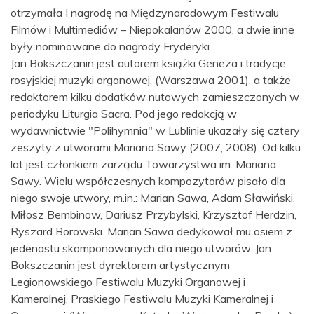
otrzymała I nagrodę na Międzynarodowym Festiwalu
Filmów i Multimediów – Niepokalanów 2000, a dwie inne
były nominowane do nagrody Fryderyki.
Jan Bokszczanin jest autorem książki Geneza i tradycje
rosyjskiej muzyki organowej, (Warszawa 2001), a także
redaktorem kilku dodatków nutowych zamieszczonych w
periodyku Liturgia Sacra. Pod jego redakcją w
wydawnictwie "Polihymnia" w Lublinie ukazały się cztery
zeszyty z utworami Mariana Sawy (2007, 2008). Od kilku
lat jest członkiem zarządu Towarzystwa im. Mariana
Sawy. Wielu współczesnych kompozytorów pisało dla
niego swoje utwory, m.in.: Marian Sawa, Adam Sławiński,
Miłosz Bembinow, Dariusz Przybylski, Krzysztof Herdzin,
Ryszard Borowski. Marian Sawa dedykował mu osiem z
jedenastu skomponowanych dla niego utworów. Jan
Bokszczanin jest dyrektorem artystycznym
Legionowskiego Festiwalu Muzyki Organowej i
Kameralnej, Praskiego Festiwalu Muzyki Kameralnej i