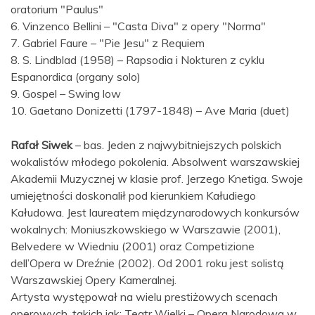
oratorium "Paulus"
6. Vinzenco Bellini – "Casta Diva" z opery "Norma"
7. Gabriel Faure – "Pie Jesu" z Requiem
8. S. Lindblad (1958) – Rapsodia i Nokturen z cyklu
Espanordica (organy solo)
9. Gospel – Swing low
10. Gaetano Donizetti (1797-1848) – Ave Maria (duet)
Rafał Siwek
– bas. Jeden z najwybitniejszych polskich
wokalistów młodego pokolenia. Absolwent warszawskiej
Akademii Muzycznej w klasie prof. Jerzego Knetiga. Swoje
umiejętności doskonalił pod kierunkiem Kałudiego
Kałudowa. Jest laureatem międzynarodowych konkursów
wokalnych: Moniuszkowskiego w Warszawie (2001),
Belvedere w Wiedniu (2001) oraz Competizione
dell’Opera w Dreźnie (2002). Od 2001 roku jest solistą
Warszawskiej Opery Kameralnej.
Artysta występował na wielu prestiżowych scenach
operowych, takich jak: Teatr Wielki – Opera Narodowa w