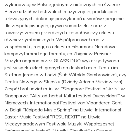
wykonawcą w Polsce, jednym z nielicznych na świecie.
Bierze udział w festiwalach muzycznych, produkcjach
telewizyjnych, dokonuje prawykonań utworów specjalnie
dla zespołu pisanych, grywa samodzielnie oraz z
towarzyszeniem przeróżnych zespołów czy orkiestr,
również symfonicznych. Współpracował m.in. z
zespołami tej rangi, co orkiestra Filharmonii Narodowej i
kompozytorami tego formatu, co Zbigniew Preisner.
Muzyka nagrana przez GLASS DUO wykorzystywana
jest w spektaklach granych na deskach m.in. Teatru im
Stefana Jaracza w Łodzi (Ślub Witolda Gombrowicza), czy
Teatru Nowego w Słupsku (Dziady Adama Mickiewicza).
Zespół brał udział m. in. w: "Singapore Festival of Arts" w
Singapurze, "Altstadtherbst Kulturfestival Duesseldorf" w
Niemczech, Internationaal Festival van Vlaanderen Gent
w Belgii, "Klaipeda Music Spring" na Litwie, International
Easter Music Festival "RESUREXIT" na Litwie,
Międzynarodowym Festiwalu Muzyki Współczesnej
"Warszawska Jesień", "Musik i Glasriket" w Szwecji,