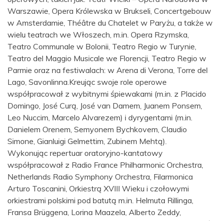
Warszawie, Opera Królewska w Brukseli, Concertgebouw
w Amsterdamie, Théâtre du Chatelet w Paryżu, a także w
wielu teatrach we Włoszech, m.in. Opera Rzymska,
Teatro Communale w Bolonii, Teatro Regio w Turynie,
Teatro del Maggio Musicale we Florencji, Teatro Regio w
Parmie oraz na festiwalach: w Arena di Verona, Torre del
Lago, Savonlinna.Kreując swoje role operowe
współpracował z wybitnymi śpiewakami (m.in. z Placido
Domingo, José Curą, José van Damem, Juanem Ponsem,
Leo Nuccim, Marcelo Alvarezem) i dyrygentami (m.in.
Danielem Orenem, Semyonem Bychkovem, Claudio
Simone, Gianluigi Gelmettim, Zubinem Mehtą).
Wykonując repertuar oratoryjno-kantatowy
współpracował z Radio France Philharmonic Orchestra,
Netherlands Radio Symphony Orchestra, Filarmonica
Arturo Toscanini, Orkiestrą XVIII Wieku i czołowymi
orkiestrami polskimi pod batutą m.in. Helmuta Rillinga,
Fransa Brüggena, Lorina Maazela, Alberto Zeddy,