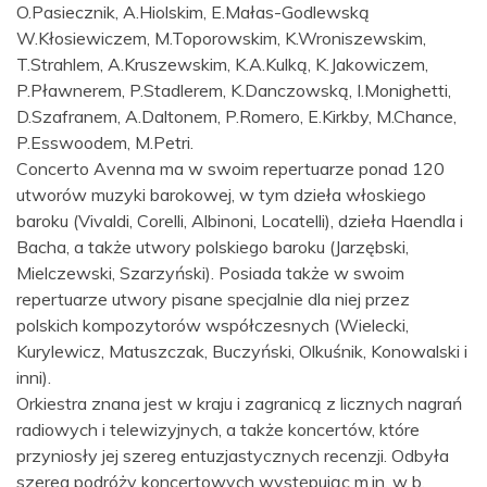
O.Pasiecznik, A.Hiolskim, E.Małas-Godlewską
W.Kłosiewiczem, M.Toporowskim, K.Wroniszewskim,
T.Strahlem, A.Kruszewskim, K.A.Kulką, K.Jakowiczem,
P.Pławnerem, P.Stadlerem, K.Danczowską, I.Monighetti,
D.Szafranem, A.Daltonem, P.Romero, E.Kirkby, M.Chance,
P.Esswoodem, M.Petri.
Concerto Avenna ma w swoim repertuarze ponad 120
utworów muzyki barokowej, w tym dzieła włoskiego
baroku (Vivaldi, Corelli, Albinoni, Locatelli), dzieła Haendla i
Bacha, a także utwory polskiego baroku (Jarzębski,
Mielczewski, Szarzyński). Posiada także w swoim
repertuarze utwory pisane specjalnie dla niej przez
polskich kompozytorów współczesnych (Wielecki,
Kurylewicz, Matuszczak, Buczyński, Olkuśnik, Konowalski i
inni).
Orkiestra znana jest w kraju i zagranicą z licznych nagrań
radiowych i telewizyjnych, a także koncertów, które
przyniosły jej szereg entuzjastycznych recenzji. Odbyła
szereg podróży koncertowych występując m.in. w b.