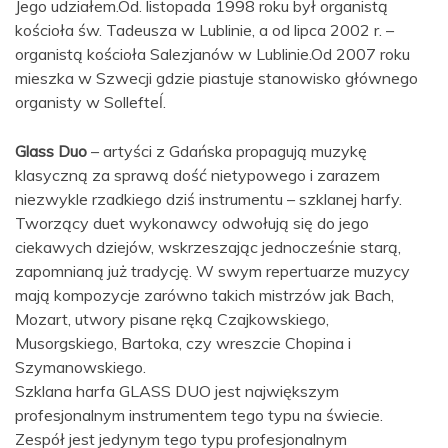
Jego udziałem.Od. listopada 1998 roku był organistą
kościoła św. Tadeusza w Lublinie, a od lipca 2002 r. –
organistą kościoła Salezjanów w Lublinie.Od 2007 roku
mieszka w Szwecji gdzie piastuje stanowisko głównego
organisty w Sollefteĺ.
Glass Duo
– artyści z Gdańska propagują muzykę
klasyczną za sprawą dość nietypowego i zarazem
niezwykle rzadkiego dziś instrumentu – szklanej harfy.
Tworzący duet wykonawcy odwołują się do jego
ciekawych dziejów, wskrzeszając jednocześnie starą,
zapomnianą już tradycję. W swym repertuarze muzycy
mają kompozycje zarówno takich mistrzów jak Bach,
Mozart, utwory pisane ręką Czajkowskiego,
Musorgskiego, Bartoka, czy wreszcie Chopina i
Szymanowskiego.
Szklana harfa GLASS DUO jest największym
profesjonalnym instrumentem tego typu na świecie.
Zespół jest jedynym tego typu profesjonalnym