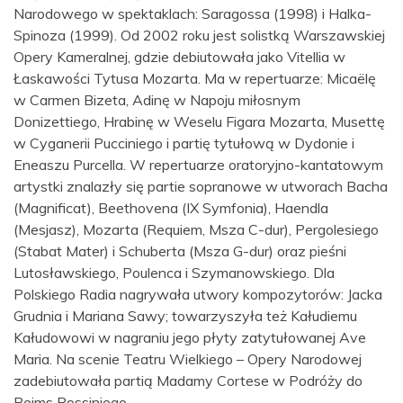
Narodowego w spektaklach: Saragossa (1998) i Halka-
Spinoza (1999). Od 2002 roku jest solistką Warszawskiej
Opery Kameralnej, gdzie debiutowała jako Vitellia w
Łaskawości Tytusa Mozarta. Ma w repertuarze: Micaëlę
w Carmen Bizeta, Adinę w Napoju miłosnym
Donizettiego, Hrabinę w Weselu Figara Mozarta, Musettę
w Cyganerii Pucciniego i partię tytułową w Dydonie i
Eneaszu Purcella. W repertuarze oratoryjno-kantatowym
artystki znalazły się partie sopranowe w utworach Bacha
(Magnificat), Beethovena (IX Symfonia), Haendla
(Mesjasz), Mozarta (Requiem, Msza C-dur), Pergolesiego
(Stabat Mater) i Schuberta (Msza G-dur) oraz pieśni
Lutosławskiego, Poulenca i Szymanowskiego. Dla
Polskiego Radia nagrywała utwory kompozytorów: Jacka
Grudnia i Mariana Sawy; towarzyszyła też Kałudiemu
Kałudowowi w nagraniu jego płyty zatytułowanej Ave
Maria. Na scenie Teatru Wielkiego – Opery Narodowej
zadebiutowała partią Madamy Cortese w Podróży do
Reims Rossiniego.