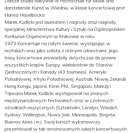
Dalsze studia odbywał w Hochschule für Musik und
darstellende Kunst w Wiedniu, w klasie koncertowej prof.
Hansa Haselböcka.
Marek Kudlicki jest laureatem I nagrody oraz nagrody
specjalnej Ministerstwa Kultury i Sztuki na Ogólnopolskim
Konkursie Organowym w Krakowie w roku
1973.Koncertuje na całym świecie, występując w
recitalach oraz jako solista z różnymi orkiestrami. Jego
trasy koncertowe prowadziły dotychczas do prawie
wszystkich krajów Europy, wielokrotnie do Stanów
Zjednoczonych i Kanady (43 tournees), Ameryki
Południowej, Afryki Południowej, Australii, Nowej Zelandii,
Hong Kongu, Japonii, Korei Płd., Singapuru, Malezji i
Tajwanu.Marek Kudlicki występował na znanych
międzynarodowych festiwalach oraz w czołowych
ośrodkach muzycznych (Sztokholm, Londyn, Wiedeń,
Sydney, Wellington, Nowy Jork, Minneapolis, Bogota,
Buenos Aires i in.). Swój kunszt wykonawczy
prezentował w tak renomowanych salach koncertowych