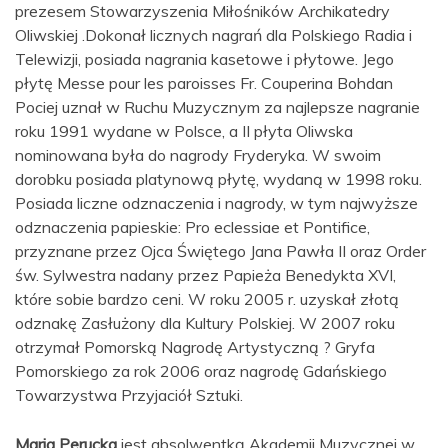
prezesem Stowarzyszenia Miłośników Archikatedry
Oliwskiej .Dokonał licznych nagrań dla Polskiego Radia i
Telewizji, posiada nagrania kasetowe i płytowe. Jego
płytę Messe pour les paroisses Fr. Couperina Bohdan
Pociej uznał w Ruchu Muzycznym za najlepsze nagranie
roku 1991 wydane w Polsce, a II płyta Oliwska
nominowana była do nagrody Fryderyka. W swoim
dorobku posiada platynową płytę, wydaną w 1998 roku.
Posiada liczne odznaczenia i nagrody, w tym najwyższe
odznaczenia papieskie: Pro eclessiae et Pontifice,
przyznane przez Ojca Świętego Jana Pawła II oraz Order
św. Sylwestra nadany przez Papieża Benedykta XVI,
które sobie bardzo ceni. W roku 2005 r. uzyskał złotą
odznakę Zasłużony dla Kultury Polskiej. W 2007 roku
otrzymał Pomorską Nagrodę Artystyczną ? Gryfa
Pomorskiego za rok 2006 oraz nagrodę Gdańskiego
Towarzystwa Przyjaciół Sztuki.
Maria Perucka
jest absolwentką Akademii Muzycznej w