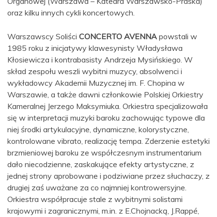
Organowej (Warszawa – Katedra Warszawsko-Praska)
oraz kilku innych cykli koncertowych.
Warszawscy Soliści
CONCERTO AVENNA
powstali w
1985 roku z inicjatywy klawesynisty Władysława
Kłosiewicza i kontrabasisty Andrzeja Mysińskiego. W
skład zespołu weszli wybitni muzycy, absolwenci i
wykładowcy Akademii Muzycznej im. F. Chopina w
Warszawie, a także dawni członkowie Polskiej Orkiestry
Kameralnej Jerzego Maksymiuka. Orkiestra specjalizowała
się w interpretacji muzyki baroku zachowując typowe dla
niej środki artykulacyjne, dynamiczne, kolorystyczne,
kontrolowane vibrato, realizację tempa. Zderzenie estetyki
brzmieniowej baroku ze współczesnym instrumentarium
dało niecodzienne, zaskakujące efekty artystyczne, z
jednej strony aprobowane i podziwiane przez słuchaczy, z
drugiej zaś uważane za co najmniej kontrowersyjne.
Orkiestra współpracuje stale z wybitnymi solistami
krajowymi i zagranicznymi, m.in. z E.Chojnacką, J.Rappé,