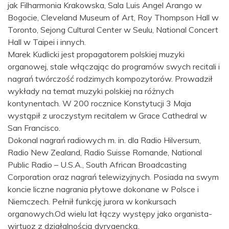
jak Filharmonia Krakowska, Sala Luis Angel Arango w
Bogocie, Cleveland Museum of Art, Roy Thompson Hall w
Toronto, Sejong Cultural Center w Seulu, National Concert
Hall w Taipei i innych.
Marek Kudlicki jest propagatorem polskiej muzyki
organowej, stale włączając do programów swych recitali i
nagrań twórczość rodzimych kompozytorów. Prowadził
wykłady na temat muzyki polskiej na różnych
kontynentach. W 200 rocznice Konstytucji 3 Maja
wystąpił z uroczystym recitalem w Grace Cathedral w
San Francisco.
Dokonal nagrań radiowych m. in. dla Radio Hilversum,
Radio New Zealand, Radio Suisse Romande, National
Public Radio – U.S.A., South African Broadcasting
Corporation oraz nagrań telewizyjnych. Posiada na swym
koncie liczne nagrania płytowe dokonane w Polsce i
Niemczech. Pełnił funkcję jurora w konkursach
organowych.Od wielu lat łączy występy jako organista-
wirtuoz z działalnością dyrygencką.