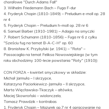
chorałowe "Durch Adams Fall"
3. Wilhelm Friedemann Bach – Fuga F-dur
4. Fryderyk Chopin (1810-1849) – Preludium e-moll op. 28
nr 4
5. Fryderyk Chopin – Preludium h-moll op. 28 nr 6
6. Samuel Barber (1910-1981) – Adagio na smyczki
7. Robert Schumann (1810-1856) – Fuga nr 6 z cylku
"Sześciu fug na temat B-A-C-H" op. 60
8. Bronisław K. Przybylski (ur. 1941) – "Rota" –
Passacaglia na temat Feliksa Nowowiejskiego (w tym
roku obchodzimy 100-lecie powstania "Roty" (1910))
CON FORZA – kwintet smyczkowy w składzie:
Michał Jarmuła – I skrzypce,
Katarzyna Paciorkiewicz-Jarmuła – II skrzypce,
Marta Więcławska-Tkaczyk – altówka,
Maciej Skowroński – wiolonczela,
Tomasz Prawdzik – kontrabas
1. Fryderyk Chopin – Mazurek op.7 nr 4 opracowanie na