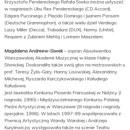
Krzysztofa Pendereckiego.Rafała Siwka można usłyszeć
w nagraniach Ubu Rex Pendereckiego (CD Accord),
Edgara Pucciniego z Placido Domingo i Juanem Ponsem
(Deutsche Grammophon), a także wielu dzieł Verdiego:
Luizy Miller (Decca), Trubadura (DUX), Normy (Unitel),
Requiem z Zubinem Mehtą i Lorinem Maazelem.
Magdalena Andreew-Siwek
– sopran Absolwentka
Warszawskiej Akademii Muzycznej w klasie Haliny
Słonickiej. Doskonaliła także swój głos na mistrzowskich u
prof. Teresy Żylis-Gary, Hanny Lisowskiej, Alexandriny
Milchevej, Ryszarda Karczykowskiego i Kałudiego
Kałudowa.
Jest laureatka Konkursu Piosenki Francuskiej w Nidzicy (I
nagroda, 1990) i Międzyuczelnianego Konkursu Polskiej
Pieśni Artystycznej w Warszawie (III nagroda i nagrody
specjalne, 1996). W latach 1997-99 współpracowała z
Piwnicą Artystyczną Wandy Warskiej i Andrzeja
Kurylewicza, występowała także na scenie Teatru