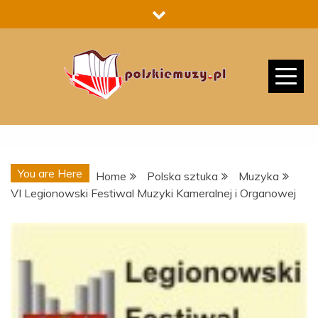
Skip
to
content
You are Here
Home
Polska sztuka
Muzyka
VI Legionowski Festiwal Muzyki Kameralnej i Organowej