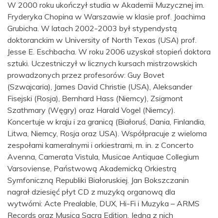
W 2000 roku ukończył studia w Akademii Muzycznej im.
Fryderyka Chopina w Warszawie w klasie prof. Joachima
Grubicha. W latach 2002-2003 był stypendystą
doktoranckim w University of North Texas (USA) prof.
Jesse E. Eschbacha. W roku 2006 uzyskał stopień doktora
sztuki. Uczestniczył w licznych kursach mistrzowskich
prowadzonych przez profesorów: Guy Bovet
(Szwajcaria), James David Christie (USA), Aleksander
Fisejski (Rosja), Bernhard Hass (Niemcy), Zsigmont
Szathmary (Węgry) oraz Harald Vogel (Niemcy).
Koncertuje w kraju i za granicą (Białoruś, Dania, Finlandia,
Litwa, Niemcy, Rosja oraz USA). Współpracuje z wieloma
zespołami kameralnymi i orkiestrami, m. in. z Concerto
Avenna, Camerata Vistula, Musicae Antiquae Collegium
Varsoviense, Państwową Akademicką Orkiestrą
Symfoniczną Republiki Białoruskiej. Jan Bokszczanin
nagrał dziesięć płyt CD z muzyką organową dla
wytwórni: Acte Prealable, DUX, Hi-Fi i Muzyka – ARMS
Records oraz Musica Sacra Edition. Jedna z nich