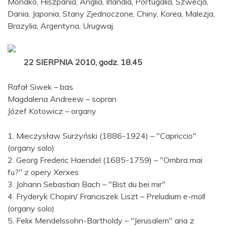
Monako, Hiszpania, Anglia, Irlandia, Portugalia, Szwecja,
Dania, Japonia, Stany Zjednoczone, Chiny, Korea, Malezja,
Brazylia, Argentyna, Urugwaj.
22 SIERPNIA 2010, godz. 18.45
Rafał Siwek – bas
Magdalena Andreew – sopran
Józef Kotowicz – organy
1. Mieczysław Surzyński (1886-1924) – "Capriccio"
(organy solo)
2. Georg Frederic Haendel (1685-1759) – "Ombra mai
fu?" z opery Xerxes
3. Johann Sebastian Bach – "Bist du bei mir"
4. Fryderyk Chopin/ Franciszek Liszt – Preludium e-moll
(organy solo)
5. Felix Mendelssohn-Bartholdy – "Jerusalem" aria z