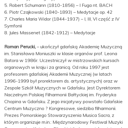
5. Robert Schumann (1810-1856) – I Fuga nt. BACH
6. Piotr Czajkowski (1840-1893) – Medytacje op. 42
7. Charles Maria Widor (1844-1937) – I, III, VI część z IV
Symfonii
8. Jules Massenet (1842-1912) – Medytacje
Roman Perucki,
– ukończył gdańską Akademię Muzyczną
im. Stanisława Moniuszki w klasie organów prof. Leona
Batora w 1986r. Uczestniczył w mistrzowskich kursach
organowych w kraju i za granicą. Od roku 1997 jest
profesorem gdańskiej Akademii Muzycznej (w latach
1996-1999 był prorektorem ds. artystycznych) oraz w
Zespole Szkół Muzycznych w Gdańsku. Jest Dyrektorem
Naczelnym Polskiej Filharmonii Bałtyckiej im. Fryderyka
Chopina w Gdańsku. Z jego inicjatywy powstało Gdańskie
Centrum Muzyczno ? Kongresowe, siedziba filharmonii.
Prezes Pomorskiego Stowarzyszenia Musica Sacra, z
którym organizuje m.in.: Międzynarodowy Festiwal Muzyki