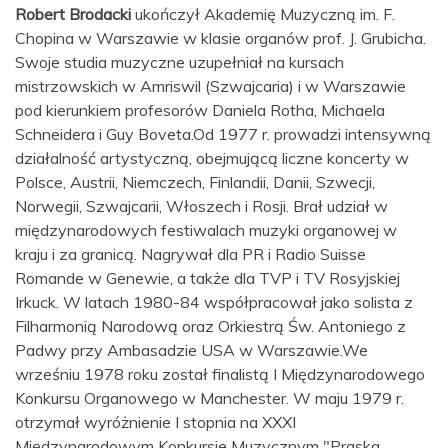
Robert Brodacki
ukończył Akademię Muzyczną im. F.
Chopina w Warszawie w klasie organów prof. J. Grubicha.
Swoje studia muzyczne uzupełniał na kursach
mistrzowskich w Amriswil (Szwajcaria) i w Warszawie
pod kierunkiem profesorów Daniela Rotha, Michaela
Schneidera i Guy Boveta.Od 1977 r. prowadzi intensywną
działalność artystyczną, obejmującą liczne koncerty w
Polsce, Austrii, Niemczech, Finlandii, Danii, Szwecji,
Norwegii, Szwajcarii, Włoszech i Rosji. Brał udział w
międzynarodowych festiwalach muzyki organowej w
kraju i za granicą. Nagrywał dla PR i Radio Suisse
Romande w Genewie, a także dla TVP i TV Rosyjskiej
Irkuck. W latach 1980-84 współpracował jako solista z
Filharmonią Narodową oraz Orkiestrą Św. Antoniego z
Padwy przy Ambasadzie USA w Warszawie.We
wrześniu 1978 roku został finalistą I Międzynarodowego
Konkursu Organowego w Manchester. W maju 1979 r.
otrzymał wyróżnienie I stopnia na XXXI
Międzynarodowym Konkursie Muzycznym "Praska