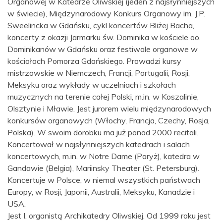
Organowej w Katedrze Oliwskiej (jeden z najsłynniejszych
w świecie), Międzynarodowy Konkurs Organowy im. J.P.
Sweelincka w Gdańsku, cykl koncertów Bliżej Bacha,
koncerty z okazji Jarmarku św. Dominika w kościele oo.
Dominikanów w Gdańsku oraz festiwale organowe w
kościołach Pomorza Gdańskiego. Prowadzi kursy
mistrzowskie w Niemczech, Francji, Portugalii, Rosji,
Meksyku oraz wykłady w uczelniach i szkołach
muzycznych na terenie całej Polski, m.in. w Koszalinie,
Olsztynie i Mławie. Jest jurorem wielu międzynarodowych
konkursów organowych (Włochy, Francja, Czechy, Rosja,
Polska). W swoim dorobku ma już ponad 2000 recitali.
Koncertował w najsłynniejszych katedrach i salach
koncertowych, m.in. w Notre Dame (Paryż), katedra w
Gandawie (Belgia), Mariinsky Theater (St. Petersburg).
Koncertuje w Polsce, w niemal wszystkich państwach
Europy, w Rosji, Japonii, Australii, Meksyku, Kanadzie i
USA.
Jest I. organistą Archikatedry Oliwskiej. Od 1999 roku jest