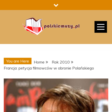
Skip
to
content
You are Here
Home
Rok 2010
Francja: petycja filmowców w obronie Polańskiego