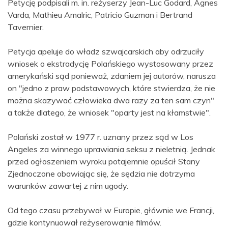
Petycję podpisali m. in. reżyserzy Jean-Luc Godard, Agnes
Varda, Mathieu Amalric, Patricio Guzman i Bertrand
Tavernier.
Petycja apeluje do władz szwajcarskich aby odrzuciły
wniosek o ekstradycję Polańskiego wystosowany przez
amerykański sąd ponieważ, zdaniem jej autorów, narusza
on "jedno z praw podstawowych, które stwierdza, że nie
można skazywać człowieka dwa razy za ten sam czyn"
a także dlatego, że wniosek "oparty jest na kłamstwie".
Polański został w 1977 r. uznany przez sąd w Los
Angeles za winnego uprawiania seksu z nieletnią. Jednak
przed ogłoszeniem wyroku potajemnie opuścił Stany
Zjednoczone obawiając się, że sędzia nie dotrzyma
warunków zawartej z nim ugody.
Od tego czasu przebywał w Europie, głównie we Francji,
gdzie kontynuował reżyserowanie filmów.