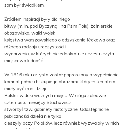
sam był świadkiem.
Źródłem inspiracji były dla niego
bitwy (m. in. pod Byczyną i na Psim Polu), żołnierskie
obozowiska, walki wojsk
księstwa warszawskiego o odzyskanie Krakowa oraz
różnego rodzaju uroczystości i
wydarzenia, w których niejednokrotnie uczestniczyła
miejscowa ludność.
W 1816 roku artysta został poproszony o wypełnienie
komnat pałacu biskupiego obrazami, których tematem
miały być m.in. dzieje
Polski i widoki ważnych miejsc. W ciągu zaledwie
czternastu miesięcy Stachowicz
stworzył tzw. gabinety historyczne. Udostępnione
publiczności dzieła nie tylko
cieszyły oczy Polaków, lecz również wyzwalały w nich