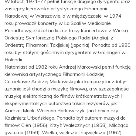
W latach 1971-77 pełnił funkcje drugiego dyrygenta oraz
zastępcy kierownika artystycznego Filharmonii
Narodowej w Warszawie, a w międzyczasie, w 1974
roku prowadził koncerty w La Scali w Mediolanie.
Ponadto wyjeżdżał na liczne trasy koncertowe z Wielką
Orkiestrą Symfoniczną Polskiego Radia (Anglia), z
Orkiestrą Filharmonii Tokijskiej (Japonia). Ponadto od 1980
roku był stałym, gościnnym dyrygentem w Groningen w
Holandii.
Natomiast od 1982 roku Andrzej Markowski pełnił funkcję
kierownika artystycznego Filharmonii Łódzkiej.
Co ciekawe Andrzej Markowski jako kompozytor zdobył
uznanie jeśli chodzi o muzykę filmową, a w szczególności
muzykę elektroniczną do filmów krótkometrażowych i
eksperymentalnych autorstwa takich reżyserów jak:
Andrzej Munk, Walerian Borkowczyk, Jan Lenica czy
Kazimierz Urbańskiego. Ponadto był autorem muzyki do
filmów: Cień (1956), Krzyż Walecznych (1958), Milcząca
gwiazda (1959), Wielka, większa i największa (1962),