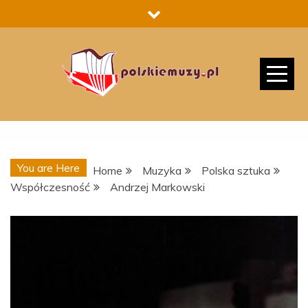
Skip
to
content
You are Here
Home
Muzyka
Polska sztuka
Współczesność
Andrzej Markowski