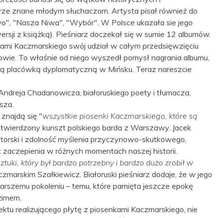
brze znane młodym słuchaczom. Artysta pisał również do
owo", "Nasza Niwa", "Wybór". W Polsce ukazała sie jego
rsji z książką). Pieśniarz doczekał się w sumie 12 albumów.
orami Kaczmarskiego swój udział w całym przedsięwzięciu
owie. To właśnie od niego wyszedł pomysł nagrania albumu,
ską placówką dyplomatyczną w Mińsku. Teraz nareszcie
dreja Chadanowicza, białoruskiego poety i tłumacza,
sza.
znajdą się "
wszystkie piosenki Kaczmarskiego, które są
potwierdzony kunszt polskiego barda z Warszawy. Jacek
torski i zdolność myślenia przyczynowo-skutkowego,
 zaczepienia w różnych momentach naszej historii.
ztuki, który był bardzo potrzebny i bardzo dużo zrobił w
czmarskim Szałkiewicz. Białoruski pieśniarz dodaje, że w jego
tarszemu pokoleniu – temu, które pamięta jeszcze epokę
żimem.
ektu realizującego płytę z piosenkami Kaczmarskiego, nie