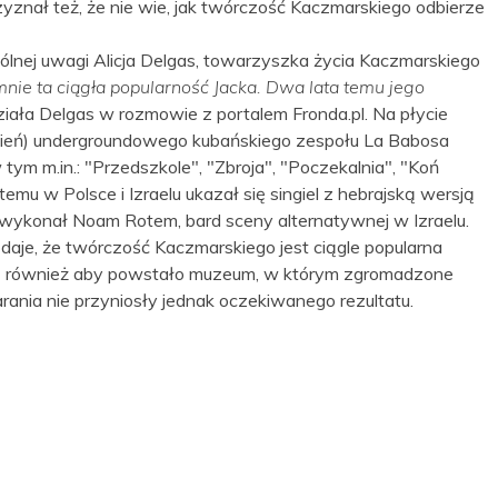
znał też, że nie wie, jak twórczość Kaczmarskiego odbierze
ólnej uwagi Alicja Delgas, towarzyszka życia Kaczmarskiego
mnie ta ciągła popularność Jacka. Dwa lata temu jego
ziała Delgas w rozmowie z portalem Fronda.pl. Na płycie
zień) undergroundowego kubańskiego zespołu La Babosa
tym m.in.: "Przedszkole", "Zbroja", "Poczekalnia", "Koń
emu w Polsce i Izraelu ukazał się singiel z hebrajską wersją
wykonał Noam Rotem, bard sceny alternatywnej w Izraelu.
odaje, że twórczość Kaczmarskiego jest ciągle popularna
się również aby powstało muzeum, w którym zgromadzone
tarania nie przyniosły jednak oczekiwanego rezultatu.