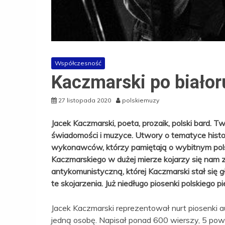
Współczesność
Kaczmarski po biało
27 listopada 2020
polskiemuzy
Jacek Kaczmarski, poeta, prozaik, polski bard. T
świadomości i muzyce. Utwory o tematyce history
wykonawców, którzy pamiętają o wybitnym pols
Kaczmarskiego w dużej mierze kojarzy się nam z
antykomunistyczną, której Kaczmarski stał się
te skojarzenia. Już niedługo piosenki polskiego 
Jacek Kaczmarski reprezentował nurt piosenki a
jedną osobę. Napisał ponad 600 wierszy, 5 powi