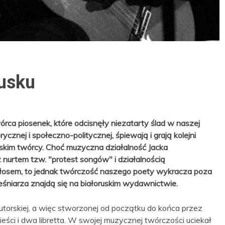
rusku
wórca piosenek, które odcisnęły niezatarty ślad w naszej
cznej i społeczno-politycznej, śpiewają i grają kolejni
kim twórcy. Choć muzyczna działalność Jacka
 nurtem tzw. "protest songów" i działalnością
 głosem, to jednak twórczość naszego poety wykracza poza
pieśniarza znajdą się na białoruskim wydawnictwie.
utorskiej, a więc stworzonej od początku do końca przez
eści i dwa libretta. W swojej muzycznej twórczości uciekał