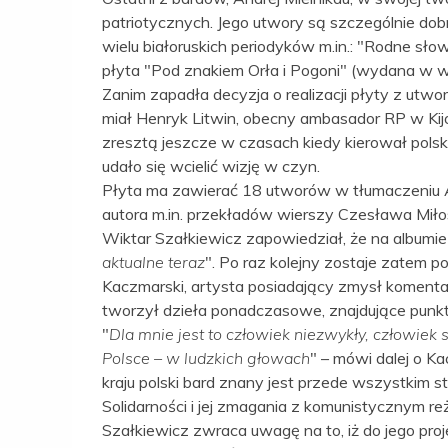
patriotycznych. Jego utwory są szczególnie do
wielu białoruskich periodyków m.in.: "Rodne sł
płyta "Pod znakiem Orła i Pogoni" (wydana w we
Zanim zapadła decyzja o realizacji płyty z utw
miał Henryk Litwin, obecny ambasador RP w Kij
zresztą jeszcze w czasach kiedy kierował pol
udało się wcielić wizję w czyn.
Płyta ma zawierać 18 utworów w tłumaczeniu An
autora m.in. przekładów wierszy Czesława Miło
Wiktar Szałkiewicz zapowiedział, że na albumie 
aktualne teraz
". Po raz kolejny zostaje zatem 
Kaczmarski, artysta posiadający zmysł komenta
tworzył dzieła ponadczasowe, znajdujące punkt
"
Dla mnie jest to człowiek niezwykły, człowiek s
Polsce – w ludzkich głowach
" – mówi dalej o Ka
kraju polski bard znany jest przede wszystkim s
Solidarności i jej zmagania z komunistycznym re
Szałkiewicz zwraca uwagę na to, iż do jego proj