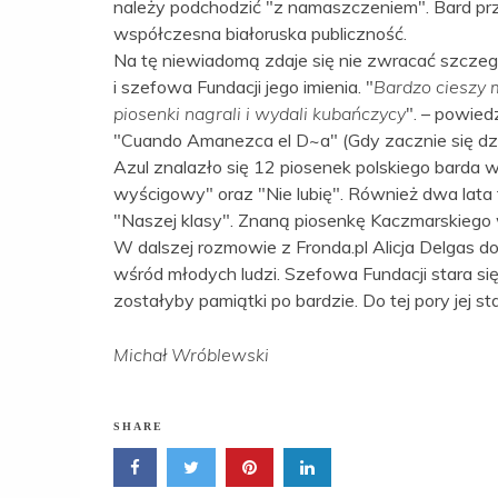
należy podchodzić "z namaszczeniem". Bard przy
współczesna białoruska publiczność.
Na tę niewiadomą zdaje się nie zwracać szczeg
i szefowa Fundacji jego imienia. "
Bardzo cieszy 
piosenki nagrali i wydali kubańczycy
". – powied
"Cuando Amanezca el D~a" (Gdy zacznie się d
Azul znalazło się 12 piosenek polskiego barda w 
wyścigowy" oraz "Nie lubię". Również dwa lata t
"Naszej klasy". Znaną piosenkę Kaczmarskiego 
W dalszej rozmowie z Fronda.pl Alicja Delgas d
wśród młodych ludzi. Szefowa Fundacji stara 
zostałyby pamiątki po bardzie. Do tej pory jej s
Michał Wróblewski
SHARE