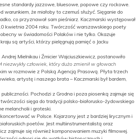
zesne standardy jazzowe, bluesowe, popowe czy rockowe.
d warunkiem, że miałoby to czemuś służyć. Sięganie do
rzadko, co przyznawał sam pieśniarz. Kaczmarski występował
u 10 kwietnia 2004 roku. Twórczość warszawskiego poety
ąż obecny w świadomości Polaków i nie tylko. Okazuje
raju są artyści, którzy pielęgnują pamięć o Jacku
 Andrej Mielnikau i Źmicier Wajciuszkiewicz, postanowiło
ył niezwykły człowiek, który dużo zmienił w głowach
skim w rozmowie z Polską Agencją Prasową. Płyta trzech
owieka, artystę i naszego brata – Kaczmarski był bardem,
j publiczności. Pochodzi z Grodna i poza piosenką zajmuje się
 twórczości sięga do tradycji polsko-białorusko-żydowskiego
 melancholii i groteski.
 koncertować w Polsce. Kojarzony jest z bardziej lirycznym i
ałoruskich poetów. Jest multiinstrumentalistą oraz
wicz zajmuje się również komponowaniem muzyki filmowej.
órczości odnosi się do wątków historycznych i