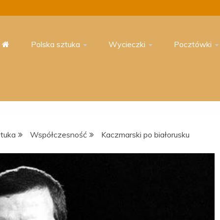
Polska sztuka
Wycieczki
Pocztówki
ztuka
Współczesność
Kaczmarski po białorusku