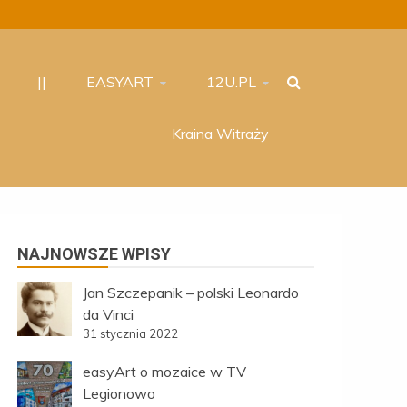
||
EASYART
12U.PL
Kraina Witraży
NAJNOWSZE WPISY
Jan Szczepanik – polski Leonardo
da Vinci
31 stycznia 2022
easyArt o mozaice w TV
Legionowo