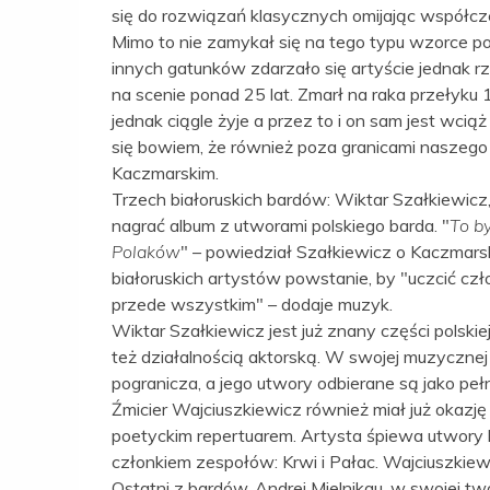
się do rozwiązań klasycznych omijając współc
Mimo to nie zamykał się na tego typu wzorce po
innych gatunków zdarzało się artyście jednak 
na scenie ponad 25 lat. Zmarł na raka przełyk
jednak ciągle żyje a przez to i on sam jest wci
się bowiem, że również poza granicami naszego k
Kaczmarskim.
Trzech białoruskich bardów: Wiktar Szałkiewicz,
nagrać album z utworami polskiego barda. "
To b
Polaków
" – powiedział Szałkiewicz o Kaczmar
białoruskich artystów powstanie, by "uczcić czł
przede wszystkim" – dodaje muzyk.
Wiktar Szałkiewicz jest już znany części polskie
też działalnością aktorską. W swojej muzycznej
pogranicza, a jego utwory odbierane są jako pełne
Źmicier Wajciuszkiewicz również miał już okazję
poetyckim repertuarem. Artysta śpiewa utwory bi
członkiem zespołów: Krwi i Pałac. Wajciuszkie
Ostatni z bardów, Andrej Mielnikau, w swojej tw