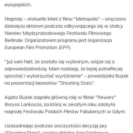
europejskich.
Nagrody – statuetki Marii z filmu "Metropolis" – wręczono
dziesięciu aktorom podczas odbywającego się w stolicy
Niemiec Międzynarodowego Festiwalu Filmowego
Berlinale. Organizatorem programu jest organizacja
European Film Promotion (EPF).
"Już sam fakt, że zostało się wybranym, wiąże się z
odpowiedzialnością. Mam nadzieję, że będę potrafiła jej
sprostać i wykorzystać wyróżnienie" – powiedziała Buzek
na prezentacji laureatów "Shooting Stars".
Agata Buzek zagrała główną rolę w filmie "Rewers"
Borysa Lankosza, za którą w zeszłym roku zdobyła
nagrodę Festiwalu Polskich Filmów Fabularnych w Gdyni.
Uzasadniając podczas uroczystości decyzję jury
"Shooting Stars", czeska aktorka Ana Geislerova