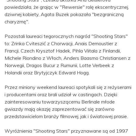
powiedziała, że grając w "Rewersie" rolę ekscentrycznej,
dziwnej kobiety, Agata Buzek pokazała "bezgraniczną
charyzmę".
Pozostali laureaci tegorocznych nagród "Shooting Stars"
to: Zrinka Cviteszić z Chorwacji, Anais Demoustier z
Francji, Czech Krysztof Hadek, Pihla Viitala z Finlandii,
Michele Riondino z Włoch, Anders Baasmo Christiansen z
Norwegii, Dragos Bucur z Rumunii, Lotte Verbeek z
Holandii oraz Brytyjczyk Edward Hogg.
Przez miniony weekend laureaci spotykali się z reżyserami
i producentami oraz brali udział w castingach. Dzięki
zainteresowaniu towarzyszącemu Berlinale młode
gwiazdy mają okazję zaprezentować się zarówno
przedstawicielom branży filmowej, jak i światowej prasie.
Wyróżnienia "Shooting Stars" przyznawane są od 1997