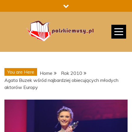
Skip
to
content
You are Here
Home
Rok 2010
Agata Buzek wśród najbardziej obiecujących młodych
aktorów Europy