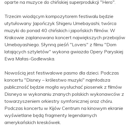
oparte na muzyce do chińskiej superprodukcji "Hero".
Trzecim wiodącym kompozytorem festiwalu będzie
utytułowany Japończyk Shigeru Umebayashi, twórca
muzyki do ponad 40 chińskich i japońskich filmów. W
Krakowie zaplanowano koncert największych przebojów
Umebayashiego. Słynną pieśń "Lovers" z filmu "Dom
latających sztyletów" wykona gwiazda Opery Paryskiej
Ewa Małas-Godlewska.
Nowością jest festiwalowe pasmo dla dzieci. Podczas
koncertu "Disney – królestwo muzyki" najmłodsza
publiczność będzie mogła wysłuchać piosenek z filmów
Disneya w wykonaniu znanych polskich wykonawców z
towarzyszeniem orkiestry symfonicznej oraz chóru.
Podczas koncertu w Kijów Centrum na kinowym ekranie
wyświetlane będą fragmenty legendarnych
amerykańskich kreskówek.