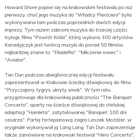
Howard Shore pojawi się na krakowskim festiwalu po raz
pierwszy, choć jego muzyka do "Władcy Pierścieni" była
wykonywana tam podczas poprzednich dwóch edycji
imprezy. Tym razem zabrzmi muzyka do trzeciej części
trylogii, filmu "Powrót Króla", którą wykona 300 artystów.
Kanadyjczyk jest twórcą muzyki do ponad 50 filmów,
najbardziej znane to: "Filadelfia", "Milczenie owiec" i
"Aviator".
Tan Dun podczas ubiegłorocznej edycji festiwalu
zaprezentował w Krakowie ścieżkę dźwiękową do filmu
"Przyczajony tygrys, ukryty smok". W tym roku
przygotowuje dla krakowskiej publiczności "The Banquet
Concerto", oparty na ścieżce dźwiękowej do chińskiej
adaptacji "Hamleta", zatytułowanej "Banquet: 100 dni
cesarza". Partię fortepianową zagra Leszek Możdżer, w
oryginale wykonywał ją Lang Lang. Tan Dun zaprezentuje
także zamówione na krakowski festiwal "Hero Concerto",