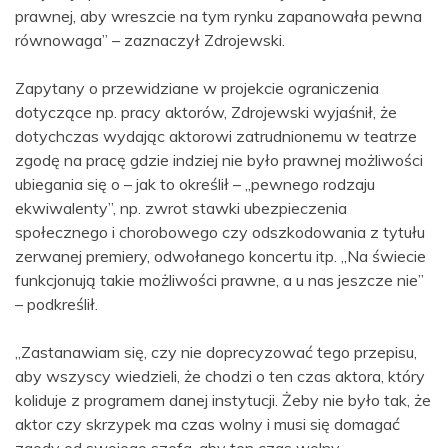
prawnej, aby wreszcie na tym rynku zapanowała pewna
równowaga” – zaznaczył Zdrojewski.
Zapytany o przewidziane w projekcie ograniczenia
dotyczące np. pracy aktorów, Zdrojewski wyjaśnił, że
dotychczas wydając aktorowi zatrudnionemu w teatrze
zgodę na pracę gdzie indziej nie było prawnej możliwości
ubiegania się o – jak to określił – „pewnego rodzaju
ekwiwalenty”, np. zwrot stawki ubezpieczenia
społecznego i chorobowego czy odszkodowania z tytułu
zerwanej premiery, odwołanego koncertu itp. „Na świecie
funkcjonują takie możliwości prawne, a u nas jeszcze nie”
– podkreślił.
„Zastanawiam się, czy nie doprecyzować tego przepisu,
aby wszyscy wiedzieli, że chodzi o ten czas aktora, który
koliduje z programem danej instytucji. Żeby nie było tak, że
aktor czy skrzypek ma czas wolny i musi się domagać
zgody od swojego szefa, aby ten czas wolny