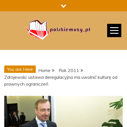
Skip
to
content
You are Here
Home
Rok 2011
Zdrojewski: ustawa deregulacyjna ma uwolnić kulturę od
prawnych ograniczeń