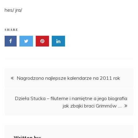
hes/ jra/
SHARE
Nawigacja
Nagrodzono najlepsze kalendarze na 2011 rok
wpisu
Dzieła Stucka – filuterne i namiętne a jego biografia
jak zbajki braci Grimmów …