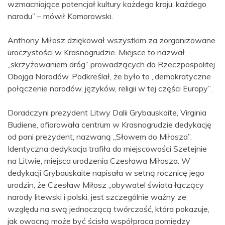
wzmacniające potencjał kultury każdego kraju, każdego
narodu” – mówił Komorowski.
Anthony Miłosz dziękował wszystkim za zorganizowane
uroczystości w Krasnogrudzie. Miejsce to nazwał
„skrzyżowaniem dróg” prowadzących do Rzeczpospolitej
Obojga Narodów. Podkreślał, że było to „demokratyczne
połączenie narodów, języków, religii w tej części Europy”.
Doradczyni prezydent Litwy Dalii Grybauskaite, Virginia
Budiene, ofiarowała centrum w Krasnogrudzie dedykację
od pani prezydent, nazwaną „Słowem do Miłosza”.
Identyczna dedykacja trafiła do miejscowości Szetejnie
na Litwie, miejsca urodzenia Czesława Miłosza. W
dedykacji Grybauskaite napisała w setną rocznicę jego
urodzin, że Czesław Miłosz „obywatel świata łączący
narody litewski i polski, jest szczególnie ważny ze
względu na swą jednoczącą twórczość, która pokazuje,
jak owocną może być ścisła współpraca pomiędzy