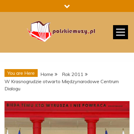
Skip
to
content
You are Here
Home
Rok 2011
W Krasnogrudzie otwarto Międzynarodowe Centrum
Dialogu