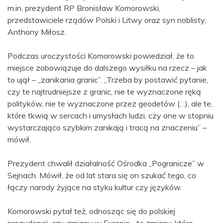
m.in. prezydent RP Bronisław Komorowski,
przedstawiciele rządów Polski i Litwy oraz syn noblisty,
Anthony Miłosz.
Podczas uroczystości Komorowski powiedział, że to
miejsce zobowiązuje do dalszego wysiłku na rzecz – jak
to ujął – „zanikania granic”. „Trzeba by postawić pytanie,
czy te najtrudniejsze z granic, nie te wyznaczone ręką
polityków, nie te wyznaczone przez geodetów (…), ale te,
które tkwią w sercach i umysłach ludzi, czy one w stopniu
wystarczająco szybkim zanikają i tracą na znaczeniu” –
mówił.
Prezydent chwalił działalność Ośrodka „Pogranicze” w
Sejnach. Mówił, że od lat stara się on szukać tego, co
łączy narody żyjące na styku kultur czy języków.
Komorowski pytał też, odnosząc się do polskiej
prezydencji, czy zmiany w Europie, „te zmiany, które