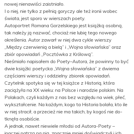
nowej nienawiści zaistniało.
I o niej, nie tylko z pełnią goryczy ale też ironii wobec
świata, jest sporo w wierszach poety.
Autoportret Romana Gorzelskiego jest książką osobną,
tak należy ją nazwać, chociaż nie lubię tego nowego
określenia. Autor zawarł w niej dwa cykle wierszy
„Między czerwienią a bielą” i „Wojna słowiańska” oraz
zbiór opowiadań „Pocztówka z Królową”.
Nieśmiało napisałem do Poety–Autora, że powinny to być
dwie książki: poetycka „Wojna słowiańska” z dwiema
częściami wierszy i oddzielny zbiorek opowiadań.
Czytelnik spotyka się w tej książce z Historią, która
zaciążyła na XX wieku: na Polsce i narodzie polskim. Na
Polakach, czyli każdym z nas bez względu na wiek, płeć,
wykształcenie. Na każdym, kogo ta Historia bolała, kto ile
w niej stracił, a przecież nie ma takich, by kogoś nie do-
tknęła osobiście.
A jednak, nawet niewiele młodsi od Autora-Poety –
inaczej patrzą na nią, znacznie mniej doświadczyli i ich