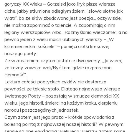
goryczy XX wieku – Gorzelski jako liryk pisze wiersze
ciche, jakby stłumione odległym żalem: ”słowa ulotne jak
wiatr”, bo ze słów zbudowana jest poezja… oczywiście,
nie można zapominać o talencie. A zapominają o nim
legiony wierszopisów. Albo „Rozmyślania wieczorne”, a na
pewno jeden z wielu moich ulubionych wierszy – „W
krzemienieckim kościele” – pamięci ciotki kresowej
naszego poety.
Ze wzruszeniem czytam ostatnie dwa wersy: „Ja wiem,
że każdy zawsze woli/Być tam, gdzie rozproszono
ciemność”.
Lektura całości poetyckich cyklów nie dostarcza
pewności, że tak się stało. Dlatego najnowsza wiersze
świetnego Poety – pozostają w smudze ciemności XX
wieku. Jego historii, śmierci na każdym kroku, cierpieniu
narodu i poszczególnych jednostek.
Czym zatem jest jego proza – krótkie opowiadania z
bolesną pointą z najnowszej naszej historii? W pewnym
sensie są one wykładnią wielu jego wierszy, zatem same