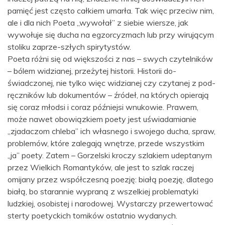
pamięć jest często całkiem umarła. Tak więc przeciw nim,
ale i dla nich Poeta „wywołał” z siebie wiersze, jak
wywołuje się ducha na egzorcyzmach lub przy wirującym
stoliku zaprze-szłych spirytystów.
Poeta różni się od większości z nas – swych czytelników
– bólem widzianej, przeżytej historii. Historii do-
świadczonej, nie tylko więc widzianej czy czytanej z pod-
ręczników lub dokumentów – źródeł, na których opierają
się coraz młodsi i coraz późniejsi wnukowie. Prawem,
może nawet obowiązkiem poety jest uświadamianie
„zjadaczom chleba” ich własnego i swojego ducha, spraw,
problemów, które zalegają wnętrze, przede wszystkim
„ja” poety. Zatem – Gorzelski kroczy szlakiem udeptanym
przez Wielkich Romantyków, ale jest to szlak raczej
omijany przez współczesną poezję: białą poezję, dlatego
białą, bo starannie wypraną z wszelkiej problematyki
ludzkiej, osobistej i narodowej. Wystarczy przewertować
sterty poetyckich tomików ostatnio wydanych.