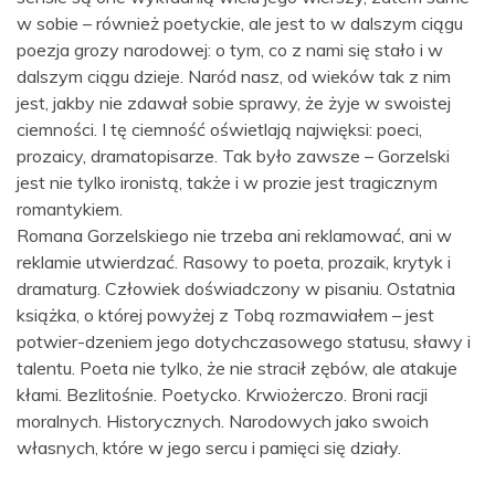
w sobie – również poetyckie, ale jest to w dalszym ciągu
poezja grozy narodowej: o tym, co z nami się stało i w
dalszym ciągu dzieje. Naród nasz, od wieków tak z nim
jest, jakby nie zdawał sobie sprawy, że żyje w swoistej
ciemności. I tę ciemność oświetlają najwięksi: poeci,
prozaicy, dramatopisarze. Tak było zawsze – Gorzelski
jest nie tylko ironistą, także i w prozie jest tragicznym
romantykiem.
Romana Gorzelskiego nie trzeba ani reklamować, ani w
reklamie utwierdzać. Rasowy to poeta, prozaik, krytyk i
dramaturg. Człowiek doświadczony w pisaniu. Ostatnia
książka, o której powyżej z Tobą rozmawiałem – jest
potwier-dzeniem jego dotychczasowego statusu, sławy i
talentu. Poeta nie tylko, że nie stracił zębów, ale atakuje
kłami. Bezlitośnie. Poetycko. Krwiożerczo. Broni racji
moralnych. Historycznych. Narodowych jako swoich
własnych, które w jego sercu i pamięci się działy.