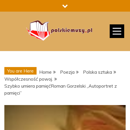
Skip
to
content
You are Here
Home
Poezja
Polska sztuka
Współczesność powoj.
Szybko umiera pamięćRoman Gorzelski „Autoportret z
pamięci”