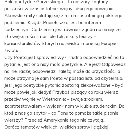
Pola poetyckie Gorzelskiego – to obszary zagłady
polskości w czas ostatniej wojny i długiego powojnia.
Akowskie mity splatają się z mitami ostatniego polskiego
podziemia. Ksiądz Popiełuszko jest bohaterem
codziennym. Codzienną jest również zgoda na mniejsze
zło większości z nas, ale także koryfeuszy –
koniunkturalistów, których nazwiska znane są Europie i
światu.
Czy Poeta jest sprawiedliwy? Trudno odpowiedzieć na to
pytanie. Jest ono niby mało poetyckie. Ale jest! Odpowiedź
na nie, raczej odpowiedzi należą może do przyszłości, a
może otrzyma je sam Poeta w postaci listu od czytelnika.
Jeśli jego poetyckie pytania zostaną zlekceważone – być
może powie jak kiedyś Przyboś piszący co roku wiersz
przeciw wojnie w Wietnamie: – swoje zrobiłem,
zaprotestowałem – wyjaśnił nam w klubie studenckim. Bo
ktoś z nas go spytał – co Panu to pomoże takie pisanie
wierszy? Przecież Amerykanie tego nie czytają…
Oprócz tematów wielkich, wielkich spraw i ciężkiej