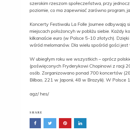
szerokim rzeszom społeczeństwa, przy jednocz
poziomie, co ma zapewniać zarówno program, ja
Koncerty Festiwalu La Folle Journee odbywają się
miejscach położoncyh w pobliżu siebie. Każdy kon
kilkanaście euro (w Polsce 5-10 złotych). Dzięk
wśród melomanów. Dla wielu spośród gości jest
W ubiegłym roku we wszystkich – oprócz polskiej
(poświęconych Fryderykowi Chopinowi z racji 20
osób. Zorganizowano ponad 700 koncertów (281
Bilbao, 221 w Japonii, 48 w Brazylii). W Polsc
agz/ hes/
SHARE