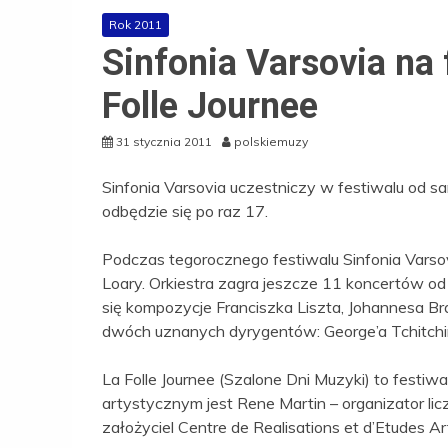
Rok 2011
Sinfonia Varsovia na
Folle Journee
31 stycznia 2011
polskiemuzy
Sinfonia Varsovia uczestniczy w festiwalu od sa
odbędzie się po raz 17.
Podczas tegorocznego festiwalu Sinfonia Varsov
Loary. Orkiestra zagra jeszcze 11 koncertów od
się kompozycje Franciszka Liszta, Johannesa 
dwóch uznanych dyrygentów: George’a Tchitchi
La Folle Journee (Szalone Dni Muzyki) to festi
artystycznym jest Rene Martin – organizator li
założyciel Centre de Realisations et d’Etudes A