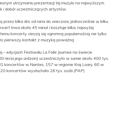
esnym utrzymaniu prezentacji tej muzyki na najwyższym
k i dobór uczestniczących artystów.
 przez kilka dni, od rana do wieczora, jednocześnie w kilku
cert trwa około 45 minut i kosztuje kilka, najwyżej
i temu koncerty cieszą się ogromną popularnością nie tylko
 to pierwszy kontakt z muzyką poważną.
 – edycjach Festiwalu La Folle Journee na świecie
0-lecia jego urdzoin) uczestniczyło w sumie około 400 tys.
 koncertów w Nantes, 157 w regionie Kraj Loary, 60 w
e 120 koncertów wysłuchało 26 tys. osób.(PAP)