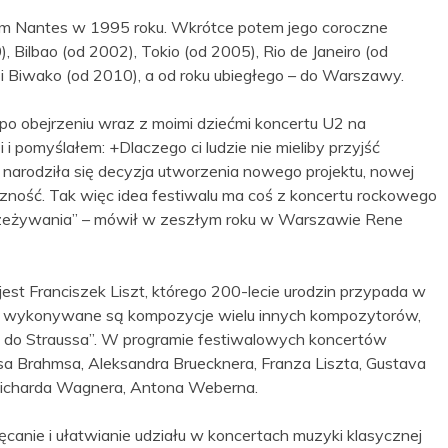
kim Nantes w 1995 roku. Wkrótce potem jego coroczne
, Bilbao (od 2002), Tokio (od 2005), Rio de Janeiro (od
i Biwako (od 2010), a od roku ubiegłego – do Warszawy.
po obejrzeniu wraz z moimi dziećmi koncertu U2 na
i pomyślałem: +Dlaczego ci ludzie nie mieliby przyjść
i narodziła się decyzja utworzenia nowego projektu, nowej
czność. Tak więc idea festiwalu ma coś z koncertu rockowego
przeżywania” – mówił w zeszłym roku w Warszawie Rene
est Franciszek Liszt, którego 200-lecie urodzin przypada w
lu wykonywane są kompozycje wielu innych kompozytorów,
sa do Straussa”. W programie festiwalowych koncertów
esa Brahmsa, Aleksandra Bruecknera, Franza Liszta, Gustava
 Richarda Wagnera, Antona Weberna.
canie i ułatwianie udziału w koncertach muzyki klasycznej