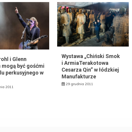
Wystawa „Chiński Smok
ohl i Glenn
i ArmiaTerakotowa
 mogą być gośćmi
Cesarza Qin” w łódzkiej
alu perkusyjnego w
Manufakturze
29 grudnia 2011
nia 2011