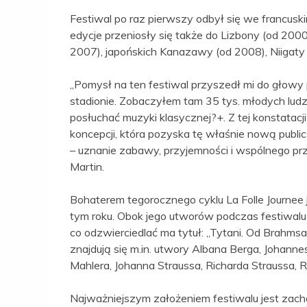
Festiwal po raz pierwszy odbył się we francus
edycje przeniosły się także do Lizbony (od 2000)
2007), japońskich Kanazawy (od 2008), Niigaty 
„Pomysł na ten festiwal przyszedł mi do głowy 
stadionie. Zobaczyłem tam 35 tys. młodych ludzi 
posłuchać muzyki klasycznej?+. Z tej konstatacj
koncepcji, która pozyska tę właśnie nową publi
– uznanie zabawy, przyjemności i wspólnego 
Martin.
Bohaterem tegorocznego cyklu La Folle Journee j
tym roku. Obok jego utworów podczas festiwa
co odzwierciedlać ma tytuł: „Tytani. Od Brahm
znajdują się m.in. utwory Albana Berga, Johann
Mahlera, Johanna Straussa, Richarda Straussa,
Najważniejszym założeniem festiwalu jest zachę