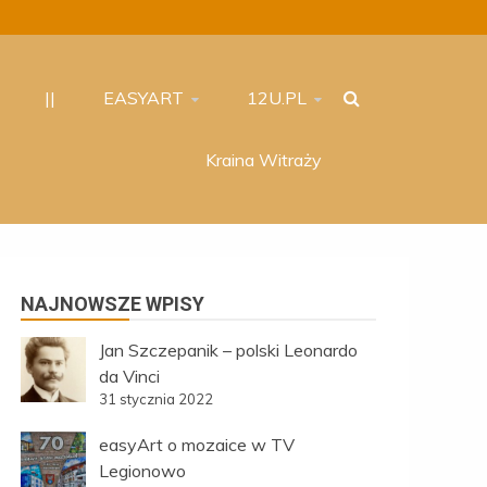
||
EASYART
12U.PL
Kraina Witraży
NAJNOWSZE WPISY
Jan Szczepanik – polski Leonardo
da Vinci
31 stycznia 2022
easyArt o mozaice w TV
Legionowo