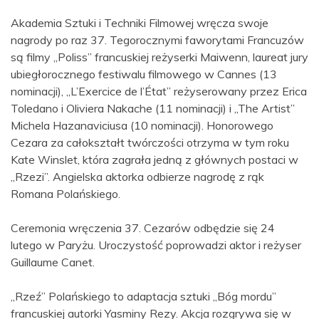
Akademia Sztuki i Techniki Filmowej wręcza swoje
nagrody po raz 37. Tegorocznymi faworytami Francuzów
są filmy „Poliss” francuskiej reżyserki Maiwenn, laureat jury
ubiegłorocznego festiwalu filmowego w Cannes (13
nominacji), „L’Exercice de l’État” reżyserowany przez Erica
Toledano i Oliviera Nakache (11 nominacji) i „The Artist”
Michela Hazanaviciusa (10 nominacji). Honorowego
Cezara za całokształt twórczości otrzyma w tym roku
Kate Winslet, która zagrała jedną z głównych postaci w
„Rzezi”. Angielska aktorka odbierze nagrodę z rąk
Romana Polańskiego.
Ceremonia wręczenia 37. Cezarów odbędzie się 24
lutego w Paryżu. Uroczystość poprowadzi aktor i reżyser
Guillaume Canet.
„Rzeź” Polańskiego to adaptacja sztuki „Bóg mordu”
francuskiej autorki Yasminy Rezy. Akcja rozgrywa się w