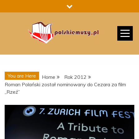
Skip
to
content
You are Here
Home
Rok 2012
Roman Polański został nominowany do Cezara za film
„Rzeź”