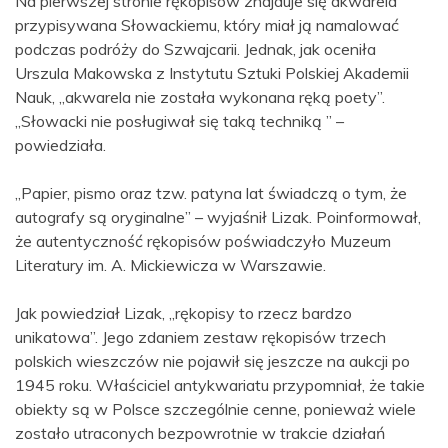
Na pierwszej stronie rękopisów znajduje się akwarela
przypisywana Słowackiemu, który miał ją namalować
podczas podróży do Szwajcarii. Jednak, jak oceniła
Urszula Makowska z Instytutu Sztuki Polskiej Akademii
Nauk, „akwarela nie została wykonana ręką poety”.
„Słowacki nie posługiwał się taką techniką ” –
powiedziała.
„Papier, pismo oraz tzw. patyna lat świadczą o tym, że
autografy są oryginalne” – wyjaśnił Lizak. Poinformował,
że autentyczność rękopisów poświadczyło Muzeum
Literatury im. A. Mickiewicza w Warszawie.
Jak powiedział Lizak, „rękopisy to rzecz bardzo
unikatowa”. Jego zdaniem zestaw rękopisów trzech
polskich wieszczów nie pojawił się jeszcze na aukcji po
1945 roku. Właściciel antykwariatu przypomniał, że takie
obiekty są w Polsce szczególnie cenne, ponieważ wiele
zostało utraconych bezpowrotnie w trakcie działań