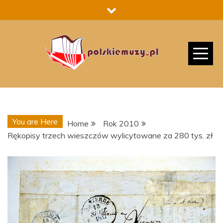
Skip
to
content
You are Here
Home
Rok 2010
Rękopisy trzech wieszczów wylicytowane za 280 tys. zł