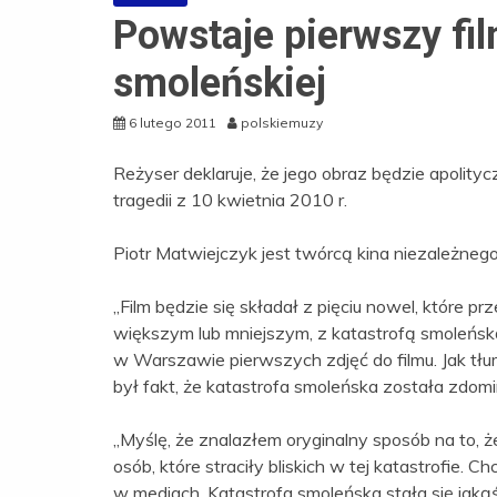
Powstaje pierwszy fil
smoleńskiej
6 lutego 2011
polskiemuzy
Reżyser deklaruje, że jego obraz będzie apolityc
tragedii z 10 kwietnia 2010 r.
Piotr Matwiejczyk jest twórcą kina niezależnego
„Film będzie się składał z pięciu nowel, które p
większym lub mniejszym, z katastrofą smoleńską
w Warszawie pierwszych zdjęć do filmu. Jak tłu
był fakt, że katastrofa smoleńska została zdom
„Myślę, że znalazłem oryginalny sposób na to, ż
osób, które straciły bliskich w tej katastrofie. 
w mediach. Katastrofa smoleńska stała się jak