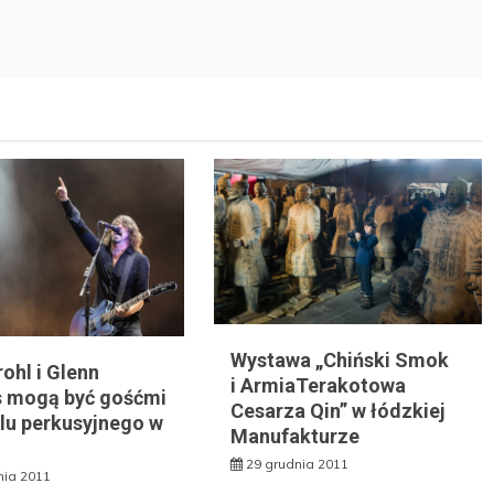
Wystawa „Chiński Smok
ohl i Glenn
i ArmiaTerakotowa
 mogą być gośćmi
Cesarza Qin” w łódzkiej
alu perkusyjnego w
Manufakturze
29 grudnia 2011
nia 2011