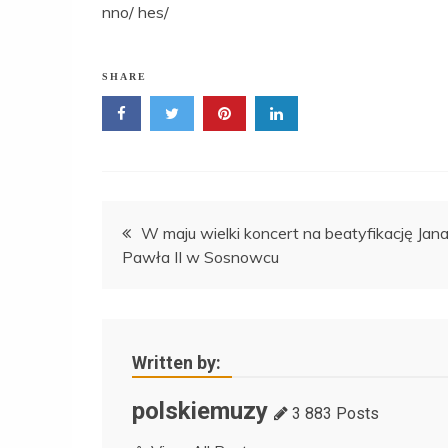
nno/ hes/
SHARE
Nawigacja
W maju wielki koncert na beatyfikację Jan
Pawła II w Sosnowcu
wpisu
Written by:
polskiemuzy
3 883 Posts