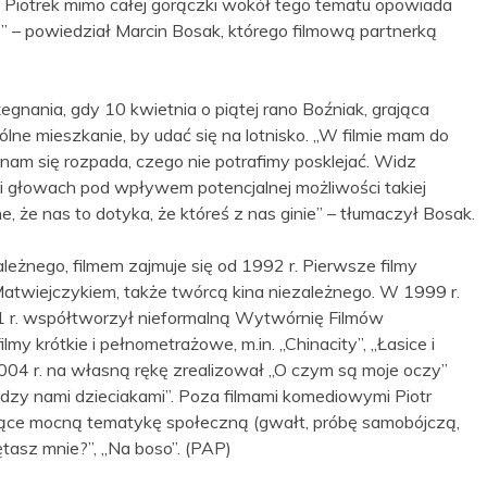
b. Piotrek mimo całej gorączki wokół tego tematu opowiada
ię” – powiedział Marcin Bosak, którego filmową partnerką
gnania, gdy 10 kwietnia o piątej rano Boźniak, grająca
lne mieszkanie, by udać się na lotnisko. „W filmie mam do
 nam się rozpada, czego nie potrafimy posklejać. Widz
h i głowach pod wpływem potencjalnej możliwości takiej
ne, że nas to dotyka, że któreś z nas ginie” – tłumaczył Bosak.
zależnego, filmem zajmuje się od 1992 r. Pierwsze filmy
Matwiejczykiem, także twórcą kina niezależnego. W 1999 r.
1 r. współtworzył nieformalną Wytwórnię Filmów
lmy krótkie i pełnometrażowe, m.in. „Chinacity”, „Łasice i
2004 r. na własną rękę zrealizował „O czym są moje oczy”
ędzy nami dzieciakami”. Poza filmami komediowymi Piotr
jące mocną tematykę społeczną (gwałt, próbę samobójczą,
iętasz mnie?”, „Na boso”. (PAP)