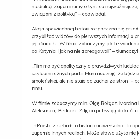
medialną. Zapominamy o tym, co najważniejsze, cz
związani z polityką” – opowiadał.
Akcja opowiadanej historii rozpoczyna się przed
przybliżać widzów do pierwszych informacji o p
jej ofiarach. „W filmie zobaczymy, jak te wiadomo
do Katynia, i jak na nie zareagowali” – tłumaczył
„Film ma być apolityczny o prawdziwych ludziach
szyldami różnych partii. Mam nadzieję, że będzie
smoleńskiej, ale nie staje po żadnej ze stron” – 
filmu.
W filmie zobaczymy m.in. Olgę Bołądź, Marcina
Aleksandrę Bednarz. Zdjęcia potrwają do końca 
„+Prosto z nieba+ to historia uniwersalna. To o
zupełnie innych realiach. Może słowo użyta ni