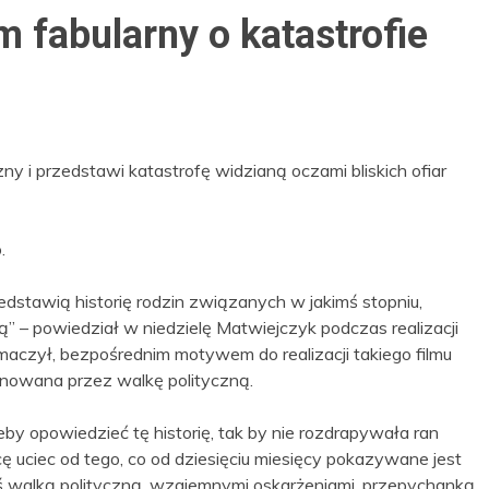
m fabularny o katastrofie
zny i przedstawi katastrofę widzianą oczami bliskich ofiar
.
rzedstawią historię rodzin związanych w jakimś stopniu,
” – powiedział w niedzielę Matwiejczyk podczas realizacji
maczył, bezpośrednim motywem do realizacji takiego filmu
inowana przez walkę polityczną.
eby opowiedzieć tę historię, tak by nie rozdrapywała ran
Chcę uciec od tego, co od dziesięciu miesięcy pokazywane jest
ąś walką polityczną, wzajemnymi oskarżeniami, przepychanką