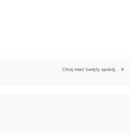
a
Chcę mieć święty spokój…