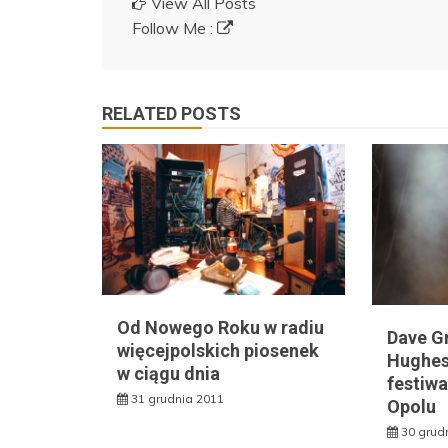
View All Posts
Follow Me :
RELATED POSTS
Od Nowego Roku w radiu
Dave Gr
więcejpolskich piosenek
Hughes
w ciągu dnia
festiw
31 grudnia 2011
Opolu
30 grud