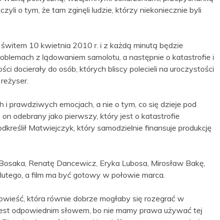
yli o tym, że tam zginęli ludzie, którzy niekoniecznie byli
 świtem 10 kwietnia 2010 r. i z każdą minutą będzie
roblemach z lądowaniem samolotu, a następnie o katastrofie i
ści docierały do osób, których bliscy polecieli na uroczystości
 reżyser.
 i prawdziwych emocjach, a nie o tym, co się dzieje pod
 on odebrany jako pierwszy, który jest o katastrofie
podkreślił Matwiejczyk, który samodzielnie finansuje produkcję
 Bosaka, Renatę Dancewicz, Eryka Lubosa, Mirosław Bakę,
lutego, a film ma być gotowy w połowie marca.
powieść, która równie dobrze mogłaby się rozegrać w
e jest odpowiednim słowem, bo nie mamy prawa używać tej