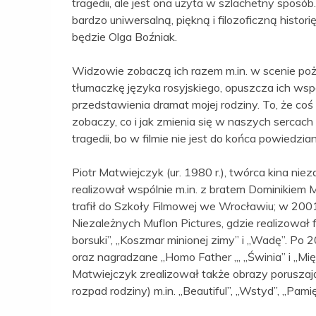
tragedii, ale jest ona użyta w szlachetny sposó
bardzo uniwersalną, piękną i filozoficzną histor
będzie Olga Boźniak.
Widzowie zobaczą ich razem m.in. w scenie poże
tłumaczkę języka rosyjskiego, opuszcza ich wspó
przedstawienia dramat mojej rodziny. To, że coś
zobaczy, co i jak zmienia się w naszych sercac
tragedii, bo w filmie nie jest do końca powiedzia
Piotr Matwiejczyk (ur. 1980 r.), twórca kina nie
realizował wspólnie m.in. z bratem Dominikiem 
trafił do Szkoły Filmowej we Wrocławiu; w 200
Niezależnych Muflon Pictures, gdzie realizował fi
borsuki”, „Koszmar minionej zimy” i „Wadę”. Po 
oraz nagradzane „Homo Father „, „Świnia” i „Mi
Matwiejczyk zrealizował także obrazy porusza
rozpad rodziny) m.in. „Beautiful”, „Wstyd”, „Pam