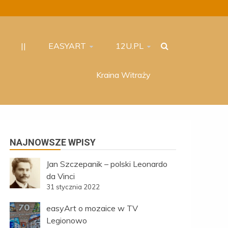
||
EASYART
12U.PL
Kraina Witraży
NAJNOWSZE WPISY
Jan Szczepanik – polski Leonardo
da Vinci
31 stycznia 2022
easyArt o mozaice w TV
Legionowo