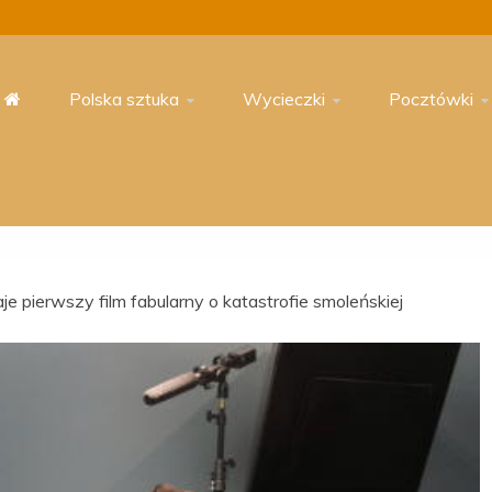
Polska sztuka
Wycieczki
Pocztówki
e pierwszy film fabularny o katastrofie smoleńskiej