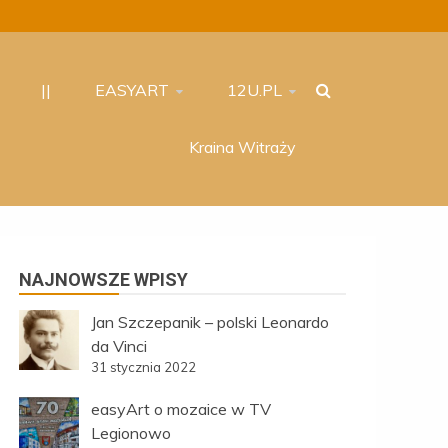
||
EASYART
12U.PL
Kraina Witraży
NAJNOWSZE WPISY
Jan Szczepanik – polski Leonardo
da Vinci
31 stycznia 2022
easyArt o mozaice w TV
Legionowo