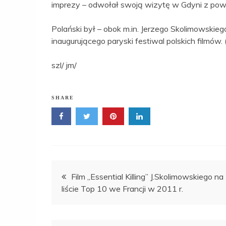
imprezy – odwołał swoją wizytę w Gdyni z pow
Polański był – obok m.in. Jerzego Skolimowski
inaugurującego paryski festiwal polskich filmów.
szl/ jm/
SHARE
Nawigacja
Film „Essential Killing” J.Skolimowskiego na
liście Top 10 we Francji w 2011 r.
wpisu