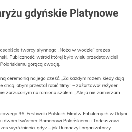
aryżu gdyńskie Platynowe
ł osobiście twórcy słynnego „Noża w wodzie” prezes
i. Publiczność, wśród której było wielu przedstawicieli
ła Polańskiemu gorącą owację.
ną ceremonią na jego cześć. „Za każdym razem, kiedy dają
 chcą, abym przestał robić filmy” – zażartował reżyser
nie zarzuconym na ramiona szalem. „Ale ja nie zamierzam
cowego 36. Festiwalu Polskich Filmów Fabularnych w Gdyni
roku dwóm twórcom: Romanowi Polańskiemu i Tadeuszowi
as wyróżnienia, gdyż – jak tłumaczyli organizatorzy