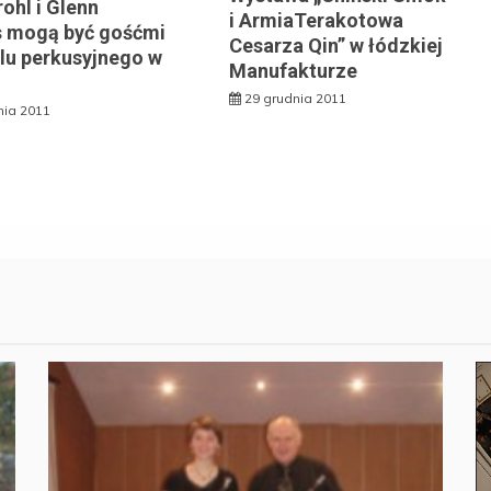
ohl i Glenn
i ArmiaTerakotowa
 mogą być gośćmi
Cesarza Qin” w łódzkiej
alu perkusyjnego w
Manufakturze
29 grudnia 2011
nia 2011