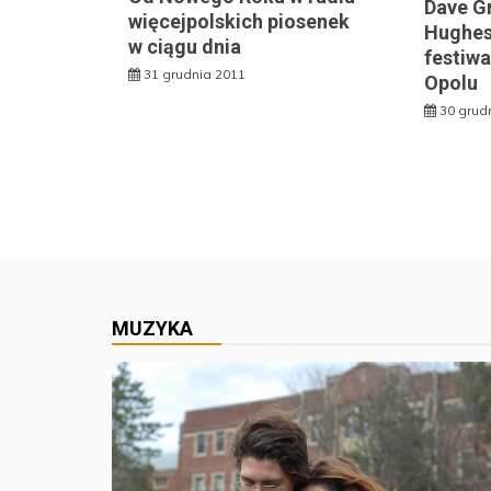
Dave Gr
więcejpolskich piosenek
Hughes
w ciągu dnia
festiw
31 grudnia 2011
Opolu
30 grud
MUZYKA