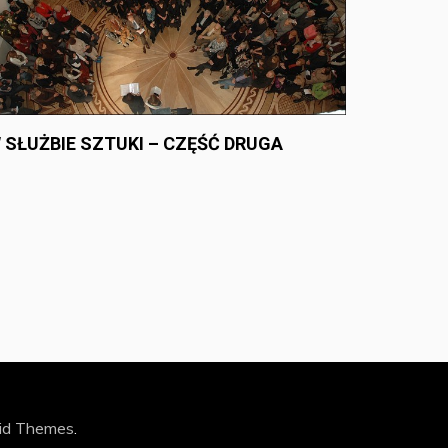
 SŁUŻBIE SZTUKI – CZĘŚĆ DRUGA
id Themes
.