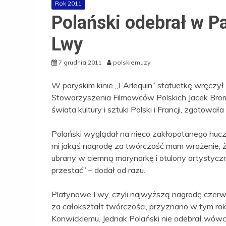
Rok 2011
Polański odebrał w P
Lwy
7 grudnia 2011
polskiemuzy
W paryskim kinie „L’Arlequin” statuetkę wręczy
Stowarzyszenia Filmowców Polskich Jacek Bromsk
świata kultury i sztuki Polski i Francji, zgotowa
Polański wyglądał na nieco zakłopotanego hucz
mi jakąś nagrodę za twórczość mam wrażenie, że
ubrany w ciemną marynarkę i otulony artystycz
przestać” – dodał od razu.
Platynowe Lwy, czyli najwyższą nagrodę czerw
za całokształt twórczości, przyznano w tym 
Konwickiemu. Jednak Polański nie odebrał wówcz