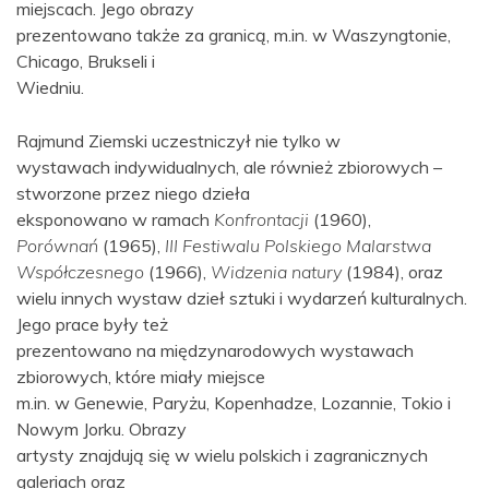
miejscach. Jego obrazy
prezentowano także za granicą, m.in. w Waszyngtonie,
Chicago, Brukseli i
Wiedniu.
Rajmund Ziemski uczestniczył nie tylko w
wystawach indywidualnych, ale również zbiorowych –
stworzone przez niego dzieła
eksponowano w ramach
Konfrontacji
(1960),
Porównań
(1965),
III Festiwalu Polskiego Malarstwa
Współczesnego
(1966),
Widzenia natury
(1984), oraz
wielu innych wystaw dzieł sztuki i wydarzeń kulturalnych.
Jego prace były też
prezentowano na międzynarodowych wystawach
zbiorowych, które miały miejsce
m.in. w Genewie, Paryżu, Kopenhadze, Lozannie, Tokio i
Nowym Jorku. Obrazy
artysty znajdują się w wielu polskich i zagranicznych
galeriach oraz