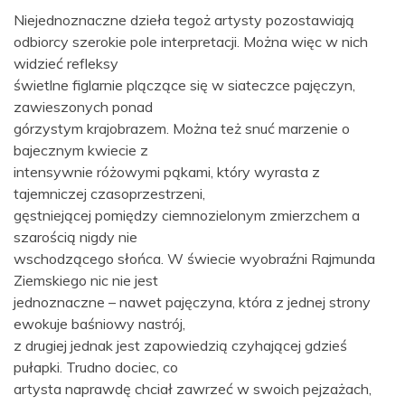
Niejednoznaczne dzieła tegoż artysty pozostawiają
odbiorcy szerokie pole interpretacji. Można więc w nich
widzieć refleksy
świetlne figlarnie plączące się w siateczce pajęczyn,
zawieszonych ponad
górzystym krajobrazem. Można też snuć marzenie o
bajecznym kwiecie z
intensywnie różowymi pąkami, który wyrasta z
tajemniczej czasoprzestrzeni,
gęstniejącej pomiędzy ciemnozielonym zmierzchem a
szarością nigdy nie
wschodzącego słońca. W świecie wyobraźni Rajmunda
Ziemskiego nic nie jest
jednoznaczne – nawet pajęczyna, która z jednej strony
ewokuje baśniowy nastrój,
z drugiej jednak jest zapowiedzią czyhającej gdzieś
pułapki. Trudno dociec, co
artysta naprawdę chciał zawrzeć w swoich pejzażach,