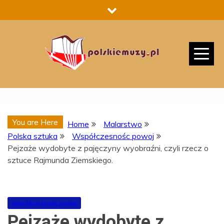
Skip
to
content
You are Here
Home
Malarstwo
Polska sztuka
Współczesnośc powoj
Pejzaże wydobyte z pajęczyny wyobraźni, czyli rzecz o
sztuce Rajmunda Ziemskiego.
Współczesnośc powoj
Pejzaże wydobyte z