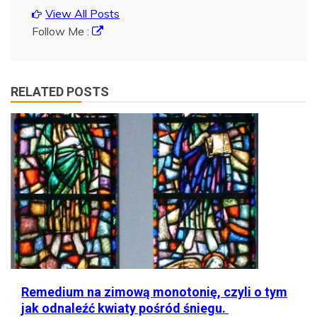
View All Posts
Follow Me :
RELATED POSTS
Remedium na zimową monotonię, czyli o tym
jak odnaleźć kwiaty pośród śniegu.