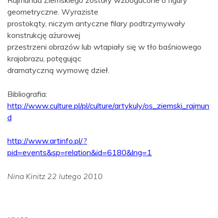
Rajmunda Ziemskiego zostały wzbogacone o figury
geometryczne. Wyraziste
prostokąty, niczym antyczne filary podtrzymywały
konstrukcję ażurowej
przestrzeni obrazów lub wtapiały się w tło baśniowego
krajobrazu, potęgując
dramatyczną wymowę dzieł.
Bibliografia:
http://www.culture.pl/pl/culture/artykuly/os_ziemski_rajmun
d
http://www.artinfo.pl/?
pid=events&sp=relation&id=6180&lng=1
Nina Kinitz 22 lutego 2010