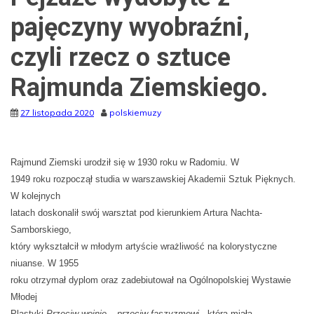
pajęczyny wyobraźni,
czyli rzecz o sztuce
Rajmunda Ziemskiego.
27 listopada 2020
polskiemuzy
Rajmund Ziemski urodził się w 1930 roku w Radomiu. W
1949 roku rozpoczął studia w warszawskiej Akademii Sztuk Pięknych.
W kolejnych
latach doskonalił swój warsztat pod kierunkiem Artura Nachta-
Samborskiego,
który wykształcił w młodym artyście wrażliwość na kolorystyczne
niuanse. W 1955
roku otrzymał dyplom oraz zadebiutował na Ogólnopolskiej Wystawie
Młodej
Plastyki
Przeciw wojnie – przeciw faszyzmowi
, która miała