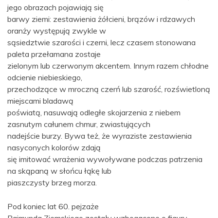
jego obrazach pojawiają się
barwy ziemi: zestawienia żółcieni, brązów i rdzawych
oranży występują zwykle w
sąsiedztwie szarości i czerni, lecz czasem stonowana
paleta przełamana zostaje
zielonym lub czerwonym akcentem. Innym razem chłodne
odcienie niebieskiego,
przechodzące w mroczną czerń lub szarość, rozświetloną
miejscami bladawą
poświatą, nasuwają odległe skojarzenia z niebem
zasnutym całunem chmur, zwiastujących
nadejście burzy. Bywa też, że wyraziste zestawienia
nasyconych kolorów zdają
się imitować wrażenia wywoływane podczas patrzenia
na skąpaną w słońcu łąkę lub
piaszczysty brzeg morza.
Pod koniec lat 60. pejzaże