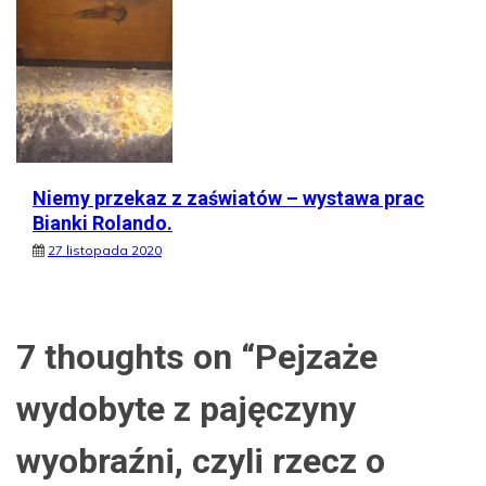
Niemy przekaz z zaświatów – wystawa prac
Bianki Rolando.
27 listopada 2020
7 thoughts on “
Pejzaże
wydobyte z pajęczyny
wyobraźni, czyli rzecz o