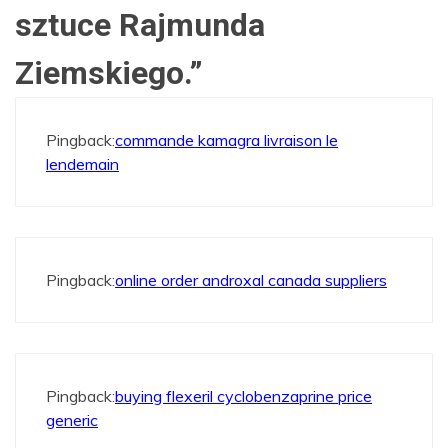
sztuce Rajmunda
Ziemskiego.
”
Pingback:
commande kamagra livraison le
lendemain
Pingback:
online order androxal canada suppliers
Pingback:
buying flexeril cyclobenzaprine price
generic