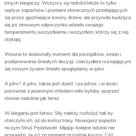
innych biegaczy. Wszyscy są radośni.Może to tylko
wpływ zapachów i promieni słonecznych przebijających
się przez gęstniejące korony drzew, ale przyroda budząca
się po zimowym odpoczynku udziela swojego
temperamentu wszystkiemu i wszystkim, którzy się z nią
stykają.
Wiosna to doskonały moment dla porządków, zmian i
podejmowania śmiałych decyzji. Uskrzydleni rozwijającym
się nowym życiem śmiało spoglądamy w jutro.
A jutro? A jutro, także jest dzień. I po jutrze, i w lecie,i
ponownie z jesiennym chłodem miło byłoby spojrzeć
równie radośnie jak teraz.
W bieganiu jest łatwo. Siły należy rozłożyć tak by
starczyło ich, aż do końca trasy. Nowicjusz popędzi
niczym Struś Pędziwiatr. Mijając kolejne odcinki nie
przewidzi, że już za moment przyjdzie kryzys. Cóż,