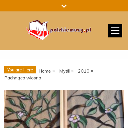
Skip
to
content
You are Here
Home
Myśli
2010
Pachnąca wiosna