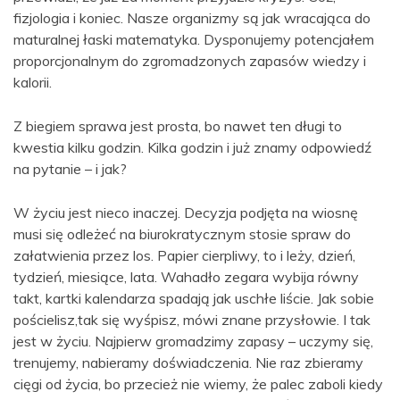
fizjologia i koniec. Nasze organizmy są jak wracająca do
maturalnej łaski matematyka. Dysponujemy potencjałem
proporcjonalnym do zgromadzonych zapasów wiedzy i
kalorii.
Z biegiem sprawa jest prosta, bo nawet ten długi to
kwestia kilku godzin. Kilka godzin i już znamy odpowiedź
na pytanie – i jak?
W życiu jest nieco inaczej. Decyzja podjęta na wiosnę
musi się odleżeć na biurokratycznym stosie spraw do
załatwienia przez los. Papier cierpliwy, to i leży, dzień,
tydzień, miesiące, lata. Wahadło zegara wybija równy
takt, kartki kalendarza spadają jak uschłe liście. Jak sobie
pościelisz,tak się wyśpisz, mówi znane przysłowie. I tak
jest w życiu. Najpierw gromadzimy zapasy – uczymy się,
trenujemy, nabieramy doświadczenia. Nie raz zbieramy
cięgi od życia, bo przecież nie wiemy, że palec zaboli kiedy