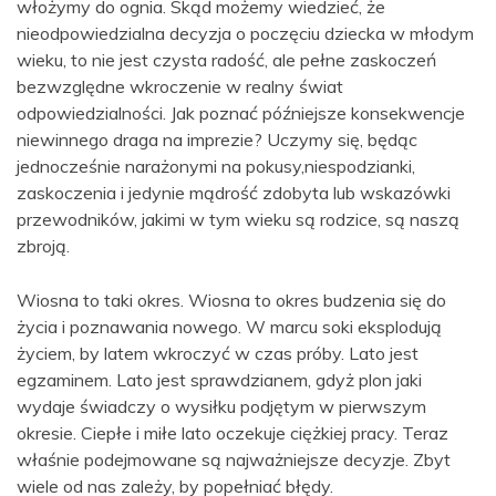
włożymy do ognia. Skąd możemy wiedzieć, że
nieodpowiedzialna decyzja o poczęciu dziecka w młodym
wieku, to nie jest czysta radość, ale pełne zaskoczeń
bezwzględne wkroczenie w realny świat
odpowiedzialności. Jak poznać późniejsze konsekwencje
niewinnego draga na imprezie? Uczymy się, będąc
jednocześnie narażonymi na pokusy,niespodzianki,
zaskoczenia i jedynie mądrość zdobyta lub wskazówki
przewodników, jakimi w tym wieku są rodzice, są naszą
zbroją.
Wiosna to taki okres. Wiosna to okres budzenia się do
życia i poznawania nowego. W marcu soki eksplodują
życiem, by latem wkroczyć w czas próby. Lato jest
egzaminem. Lato jest sprawdzianem, gdyż plon jaki
wydaje świadczy o wysiłku podjętym w pierwszym
okresie. Ciepłe i miłe lato oczekuje ciężkiej pracy. Teraz
właśnie podejmowane są najważniejsze decyzje. Zbyt
wiele od nas zależy, by popełniać błędy.