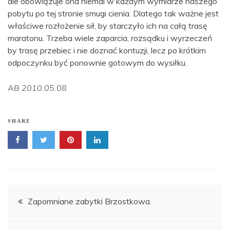
ale obowiązuje ona niemal w każdym wymiarze naszego
pobytu po tej stronie smugi cienia. Dlatego tak ważne jest
właściwe rozłożenie sił, by starczyło ich na całą trasę
maratonu. Trzeba wiele zaparcia, rozsądku i wyrzeczeń
by trasę przebiec i nie doznać kontuzji, lecz po krótkim
odpoczynku być ponownie gotowym do wysiłku.
AB 2010.05.08
SHARE
Nawigacja
Zapomniane zabytki Brzostkowa.
wpisu