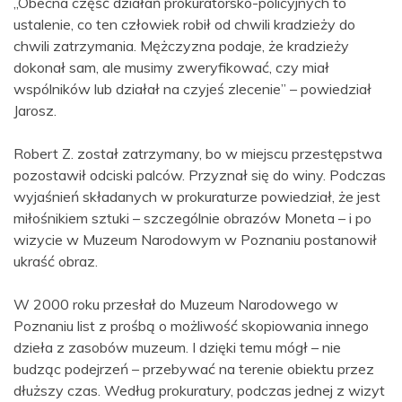
„Obecna część działań prokuratorsko-policyjnych to
ustalenie, co ten człowiek robił od chwili kradzieży do
chwili zatrzymania. Mężczyzna podaje, że kradzieży
dokonał sam, ale musimy zweryfikować, czy miał
wspólników lub działał na czyjeś zlecenie” – powiedział
Jarosz.
Robert Z. został zatrzymany, bo w miejscu przestępstwa
pozostawił odciski palców. Przyznał się do winy. Podczas
wyjaśnień składanych w prokuraturze powiedział, że jest
miłośnikiem sztuki – szczególnie obrazów Moneta – i po
wizycie w Muzeum Narodowym w Poznaniu postanowił
ukraść obraz.
W 2000 roku przesłał do Muzeum Narodowego w
Poznaniu list z prośbą o możliwość skopiowania innego
dzieła z zasobów muzeum. I dzięki temu mógł – nie
budząc podejrzeń – przebywać na terenie obiektu przez
dłuższy czas. Według prokuratury, podczas jednej z wizyt