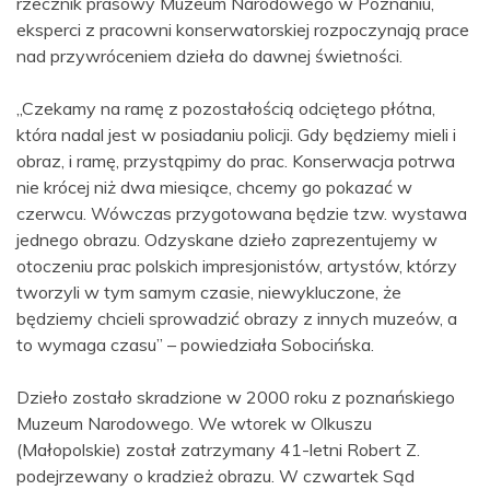
rzecznik prasowy Muzeum Narodowego w Poznaniu,
eksperci z pracowni konserwatorskiej rozpoczynają prace
nad przywróceniem dzieła do dawnej świetności.
„Czekamy na ramę z pozostałością odciętego płótna,
która nadal jest w posiadaniu policji. Gdy będziemy mieli i
obraz, i ramę, przystąpimy do prac. Konserwacja potrwa
nie krócej niż dwa miesiące, chcemy go pokazać w
czerwcu. Wówczas przygotowana będzie tzw. wystawa
jednego obrazu. Odzyskane dzieło zaprezentujemy w
otoczeniu prac polskich impresjonistów, artystów, którzy
tworzyli w tym samym czasie, niewykluczone, że
będziemy chcieli sprowadzić obrazy z innych muzeów, a
to wymaga czasu” – powiedziała Sobocińska.
Dzieło zostało skradzione w 2000 roku z poznańskiego
Muzeum Narodowego. We wtorek w Olkuszu
(Małopolskie) został zatrzymany 41-letni Robert Z.
podejrzewany o kradzież obrazu. W czwartek Sąd