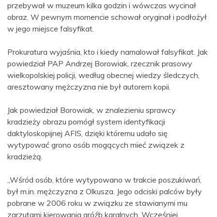
przebywał w muzeum kilka godzin i wówczas wycinał
obraz. W pewnym momencie schował oryginał i podłożył
w jego miejsce falsyfikat.
Prokuratura wyjaśnia, kto i kiedy namalował falsyfikat. Jak
powiedział PAP Andrzej Borowiak, rzecznik prasowy
wielkopolskiej policji, według obecnej wiedzy śledczych,
aresztowany mężczyzna nie był autorem kopii.
Jak powiedział Borowiak, w znalezieniu sprawcy
kradzieży obrazu pomógł system identyfikacji
daktyloskopijnej AFIS, dzięki któremu udało się
wytypować grono osób mogących mieć związek z
kradzieżą.
„Wśród osób, które wytypowano w trakcie poszukiwań,
był m.in. mężczyzna z Olkusza. Jego odciski palców były
pobrane w 2006 roku w związku ze stawianymi mu
zarzutami kierowania gróźb karalnych. Wcześniej