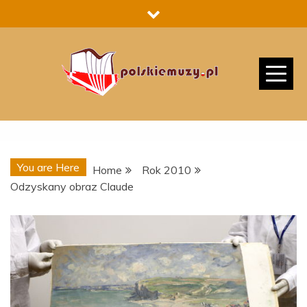
Skip
to
content
You are Here
Home
Rok 2010
Odzyskany obraz Claude