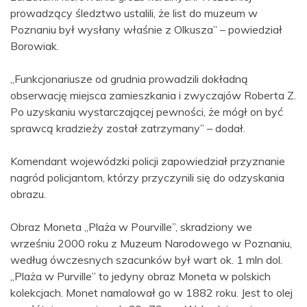
prowadzący śledztwo ustalili, że list do muzeum w
Poznaniu był wysłany właśnie z Olkusza” – powiedział
Borowiak.
„Funkcjonariusze od grudnia prowadzili dokładną
obserwację miejsca zamieszkania i zwyczajów Roberta Z.
Po uzyskaniu wystarczającej pewności, że mógł on być
sprawcą kradzieży został zatrzymany” – dodał.
Komendant wojewódzki policji zapowiedział przyznanie
nagród policjantom, którzy przyczynili się do odzyskania
obrazu.
Obraz Moneta „Plaża w Pourville”, skradziony we
wrześniu 2000 roku z Muzeum Narodowego w Poznaniu,
według ówczesnych szacunków był wart ok. 1 mln dol.
„Plaża w Purville” to jedyny obraz Moneta w polskich
kolekcjach. Monet namalował go w 1882 roku. Jest to olej