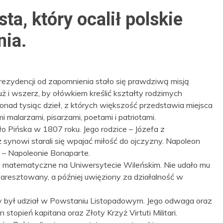
ta, który ocalił polskie
nia.
 rezydencji od zapomnienia stało się prawdziwą misją
ż i wszerz, by ołówkiem kreślić kształty rodzimych
nad tysiąc dzieł, z których większość przedstawia miejsca
 malarzami, pisarzami, poetami i patriotami.
o Pińska w 1807 roku. Jego rodzice – Józefa z
ż synowi starali się wpajać miłość do ojczyzny. Napoleon
i – Napoleonie Bonaparte.
a matematyczne na Uniwersytecie Wileńskim. Nie udało mu
 aresztowany, a później uwięziony za działalność w
 był udział w Powstaniu Listopadowym. Jego odwaga oraz
topień kapitana oraz Złoty Krzyż Virtuti Militari.