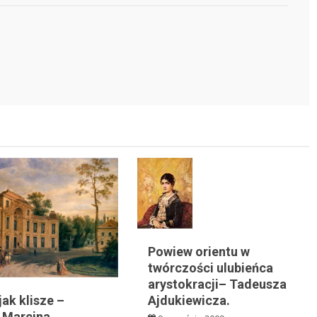
Powiew orientu w
twórczości ulubieńca
arystokracji– Tadeusza
Ajdukiewicza.
jak klisze –
 Marcina