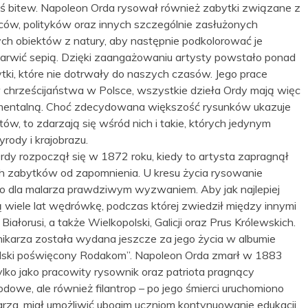
dyś bitew. Napoleon Orda rysował również zabytki związane z
ów, polityków oraz innych szczególnie zasłużonych
cych obiektów z natury, aby następnie podkolorować je
arwić sepią. Dzięki zaangażowaniu artysty powstało ponad
ytki, które nie dotrwały do naszych czasów. Jego prace
chrześcijaństwa w Polsce, wszystkie dzieła Ordy mają więc
kumentalną. Choć zdecydowana większość rysunków ukazuje
ów, to zdarzają się wśród nich i takie, których jedynym
rody i krajobrazu.
dy rozpoczął się w 1872 roku, kiedy to artysta zapragnął
ich zabytków od zapomnienia. U kresu życia rysowanie
o dla malarza prawdziwym wyzwaniem. Aby jak najlepiej
 wiele lat wędrówkę, podczas której zwiedził między innymi
Białorusi, a także Wielkopolski, Galicji oraz Prus Królewskich.
ikarza została wydana jeszcze za jego życia w albumie
lski poświęcony Rodakom”. Napoleon Orda zmarł w 1883
ylko jako pracowity rysownik oraz patriota pragnący
owe, ale również filantrop – po jego śmierci uruchomiono
arza, miał umożliwić ubogim uczniom kontynuowanie edukacji.