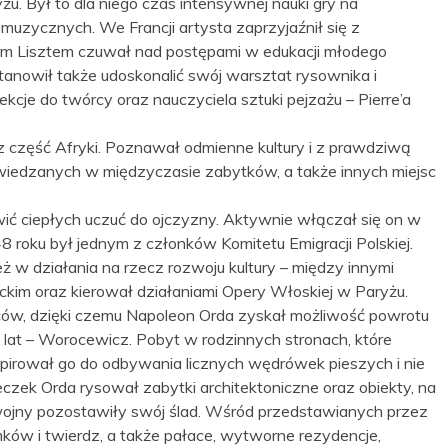
. Był to dla niego czas intensywnej nauki gry na
uzycznych. We Francji artysta zaprzyjaźnił się z
iem Lisztem czuwał nad postępami w edukacji młodego
anowił także udoskonalić swój warsztat rysownika i
kcje do twórcy oraz nauczyciela sztuki pejzażu – Pierre’a
z część Afryki. Poznawał odmienne kultury i z prawdziwą
wiedzanych w międzyczasie zabytków, a także innych miejsc
ić ciepłych uczuć do ojczyzny. Aktywnie włączał się on w
8 roku był jednym z członków Komitetu Emigracji Polskiej.
 w działania na rzecz rozwoju kultury – między innymi
ckim oraz kierował działaniami Opery Włoskiej w Paryżu.
ów, dzięki czemu Napoleon Orda zyskał możliwość powrotu
h lat – Worocewicz. Pobyt w rodzinnych stronach, które
irował go do odbywania licznych wędrówek pieszych i nie
czek Orda rysował zabytki architektoniczne oraz obiekty, na
 wojny pozostawiły swój ślad. Wśród przedstawianych przez
mków i twierdz, a także pałace, wytworne rezydencje,