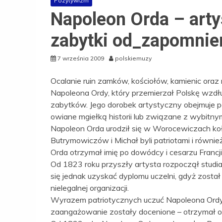
Pozytywizm
Napoleon Orda – artys
zabytki od_zapomnie
7 września 2009
polskiemuzy
Ocalanie ruin zamków, kościołów, kamienic oraz
Napoleona Ordy, który przemierzał Polskę wzdłu
zabytków. Jego dorobek artystyczny obejmuje po
owiane mgiełką historii lub związane z wybitnymi
Napoleon Orda urodził się w Worocewiczach koł
Butrymowiczów i Michał byli patriotami i równie
Orda otrzymał imię po dowódcy i cesarzu Francj
Od 1823 roku przyszły artysta rozpoczął studi
się jednak uzyskać dyplomu uczelni, gdyż został
nielegalnej organizacji.
Wyrazem patriotycznych uczuć Napoleona Ordy
zaangażowanie zostały docenione – otrzymał on s