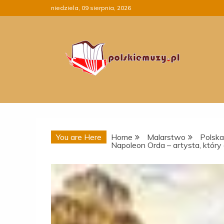
Skip
niedziela, 09 sierpnia, 2026
to
content
You are Here
Home
Malarstwo
Polska
Napoleon Orda – artysta, który 