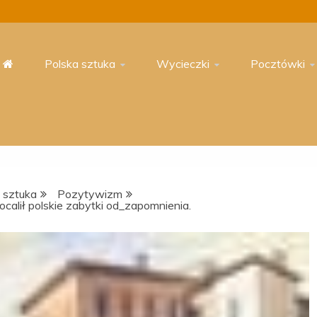
Polska sztuka
Wycieczki
Pocztówki
 sztuka
Pozytywizm
ocalił polskie zabytki od_zapomnienia.