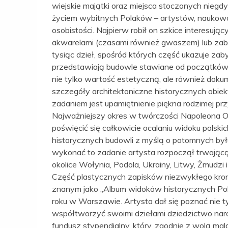
wiejskie majątki oraz miejsca stoczonych nieg
życiem wybitnych Polaków – artystów, naukowc
osobistości. Najpierw robił on szkice interesują
akwarelami (czasami również gwaszem) lub zab
tysiąc dzieł, spośród których część ukazuje zab
przedstawiają budowle stawiane od początków 
nie tylko wartość estetyczną, ale również do
szczegóły architektoniczne historycznych obiekt
zadaniem jest upamiętnienie piękna rodzimej przy
Najważniejszy okres w twórczości Napoleona Or
poświęcić się całkowicie ocalaniu widoku polsk
historycznych budowli z myślą o potomnych był
wykonać to zadanie artysta rozpoczął trwającą
okolice Wołynia, Podola, Ukrainy, Litwy, Żmudzi i 
Część plastycznych zapisków niezwykłego kron
znanym jako „Album widoków historycznych Po
roku w Warszawie. Artysta dał się poznać nie t
współtworzyć swoimi dziełami dziedzictwo narod
fundusz stypendialny, który, zgodnie z wolą mal