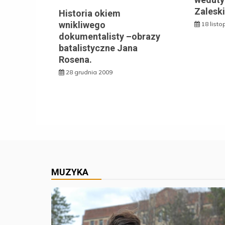
Zales
Historia okiem
wnikliwego
18 list
dokumentalisty –obrazy
batalistyczne Jana
Rosena.
28 grudnia 2009
MUZYKA