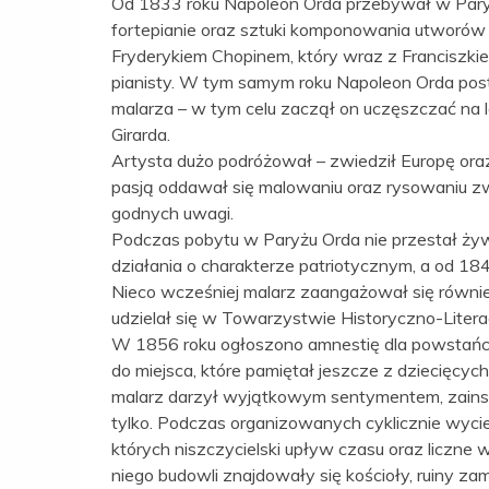
Od 1833 roku Napoleon Orda przebywał w Paryżu
fortepianie oraz sztuki komponowania utworów m
Fryderykiem Chopinem, który wraz z Franciszk
pianisty. W tym samym roku Napoleon Orda post
malarza – w tym celu zaczął on uczęszczać na le
Girarda.
Artysta dużo podróżował – zwiedził Europę ora
pasją oddawał się malowaniu oraz rysowaniu z
godnych uwagi.
Podczas pobytu w Paryżu Orda nie przestał żyw
działania o charakterze patriotycznym, a od 184
Nieco wcześniej malarz zaangażował się również
udzielał się w Towarzystwie Historyczno-Litera
W 1856 roku ogłoszono amnestię dla powstańc
do miejsca, które pamiętał jeszcze z dziecięcyc
malarz darzył wyjątkowym sentymentem, zainsp
tylko. Podczas organizowanych cyklicznie wycie
których niszczycielski upływ czasu oraz liczne
niego budowli znajdowały się kościoły, ruiny za