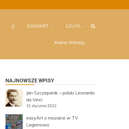
||
EASYART
12U.PL
Kraina Witraży
NAJNOWSZE WPISY
Jan Szczepanik – polski Leonardo
da Vinci
31 stycznia 2022
easyArt o mozaice w TV
Legionowo