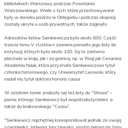
bibliotekach Warszawy podczas Powstania
Warszawskiego. Wiele z tych, które przechowywane
były w dworku pisarza w Oblęgorku i podczas okupacji
zostały ukryte u osób prywatnych, także zaginęło.
Adresatów listów Sienkiewicza było około 800. Część
trzecia tomu V +Listów+ zawiera ponadto jego listy do
instytucji, których było około 100. Są to zarówno
placówki w kraju, jak i za granicą, np. w Rosji jak Cesarska
Akademia Nauk, która przyznała Sienkiewiczowi tytuł
członka honorowego, czy Uniwersytet Lwowski, który
nadał mu tytuł doktora honoris causa.
W ostatnim tomie znalazły się też listy do "Słowa" –
pisma, którego Sienkiewicz był współzałożycielem, a
także do krakowskiego "Czasu".
"Sienkiewicz najchętniej korespondował jednak ze swoją
szwagierką, Jadwigą Janczewską, siostrą pierwszej żony