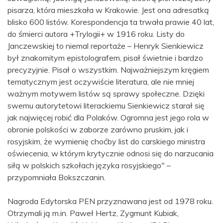
pisarza, która mieszkała w Krakowie. Jest ona adresatką
blisko 600 listów. Korespondencja ta trwała prawie 40 lat,
do śmierci autora +Trylogii+ w 1916 roku. Listy do
Janczewskiej to niemal reportaże – Henryk Sienkiewicz
był znakomitym epistolografem, pisał świetnie i bardzo
precyzyjnie. Pisał o wszystkim. Najważniejszym kręgiem
tematycznym jest oczywiście literatura, ale nie mniej
ważnym motywem listów są sprawy społeczne. Dzięki
swemu autorytetowi literackiemu Sienkiewicz starał się
jak najwięcej robić dla Polaków. Ogromna jest jego rola w
obronie polskości w zaborze zarówno pruskim, jak i
rosyjskim, że wymienię choćby list do carskiego ministra
oświecenia, w którym krytycznie odnosi się do narzucania
siłą w polskich szkołach języka rosyjskiego" –
przypomniała Bokszczanin.
Nagroda Edytorska PEN przyznawana jest od 1978 roku.
Otrzymali ją m.in. Paweł Hertz, Zygmunt Kubiak,