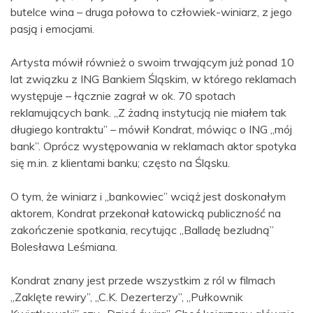
butelce wina – druga połowa to człowiek-winiarz, z jego
pasją i emocjami.
Artysta mówił również o swoim trwającym już ponad 10
lat związku z ING Bankiem Śląskim, w którego reklamach
występuje – łącznie zagrał w ok. 70 spotach
reklamujących bank. „Z żadną instytucją nie miałem tak
długiego kontraktu” – mówił Kondrat, mówiąc o ING „mój
bank”. Oprócz występowania w reklamach aktor spotyka
się m.in. z klientami banku; często na Śląsku.
O tym, że winiarz i „bankowiec” wciąż jest doskonałym
aktorem, Kondrat przekonał katowicką publiczność na
zakończenie spotkania, recytując „Balladę bezludną”
Bolesława Leśmiana.
Kondrat znany jest przede wszystkim z ról w filmach
„Zaklęte rewiry”, „C.K. Dezerterzy”, „Pułkownik