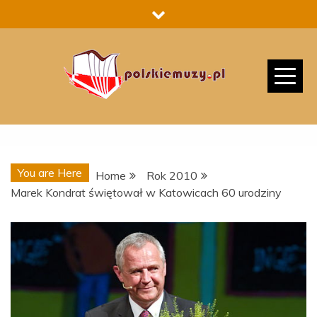
Skip
to
content
You are Here
Home
Rok 2010
Marek Kondrat świętował w Katowicach 60 urodziny