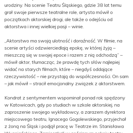
urodziny. Na scenie Teatru Śląskiego, gdzie 38 lat temu
grał swoje pierwsze teatralne role, artysta mówił o
początkach aktorskiej drogi, ale także o odejściu od
aktorstwa i innej wielkiej pasji – winie.
„Aktorstwo ma swoją ulotność i doraźność. W filmie, na
scenie artyści odzwierciedlają epokę, w której żyją –
mieszczą się w swojej epoce i razem z nią odchodzą” –
mówił aktor, tłumacząc, że prawdę tych słów najlepiej
widać na starych filmach, które – niegdyś oddające
rzeczywistość – nie przystają do współczesności. On sam
– jak mówił – stracił emocjonalny związek z aktorstwem.
Kondrat z sentymentem wspominał ponad rok spędzony
w Katowicach, gdy po studiach w szkole aktorskiej, na
zaproszenie swojego wykładowcy, a zarazem dyrektora
miejscowego teatru, Ignacego Gogolewskiego, przyjechał
z żoną na Śląsk i podjął pracę w Teatrze im. Stanisława