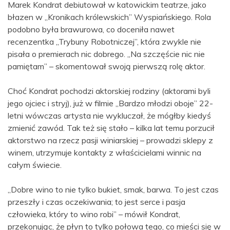
Marek Kondrat debiutował w katowickim teatrze, jako
błazen w „Kronikach królewskich” Wyspiańskiego. Rola
podobno była brawurowa, co doceniła nawet
recenzentka „Trybuny Robotniczej”, która zwykle nie
pisała o premierach nic dobrego. „Na szczęście nic nie
pamiętam” – skomentował swoją pierwszą rolę aktor.
Choć Kondrat pochodzi aktorskiej rodziny (aktorami byli
jego ojciec i stryj), już w filmie „Bardzo młodzi oboje” 22-
letni wówczas artysta nie wykluczał, że mógłby kiedyś
zmienić zawód. Tak też się stało – kilka lat temu porzucił
aktorstwo na rzecz pasji winiarskiej – prowadzi sklepy z
winem, utrzymuje kontakty z właścicielami winnic na
całym świecie.
„Dobre wino to nie tylko bukiet, smak, barwa. To jest czas
przeszły i czas oczekiwania; to jest serce i pasja
człowieka, który to wino robi” – mówił Kondrat,
przekonując, że płyn to tylko połowa tego, co mieści się w