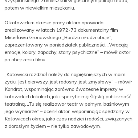
Wyspiańskiego. Zamieszkali w gościnnym pokoju teatru,
potem w niewielkim mieszkaniu.
O katowickim okresie pracy aktora opowiada
zrealizowany w latach 1972-73 dokumentalny film
Mirosława Gronowskiego „Bardzo młodzi oboje”,
zaprezentowany w poniedziałek publiczności. „Wracają
emocje, kolory, zapachy, stany psychiczne” – mówił aktor
po obejrzeniu filmu.
„Katowicki rozdział należy do najpiękniejszych w moim
życiu. Jest pierwszy, jest radosny, jest zmysłowy” – mówił
Kondrat, wspominając zarówno ówczesne imprezy w
katowickich lokalach, jak i specyficzną śląską publiczność
teatralną. „Tu się realizował teatr w pełnym, baśniowym
jego wymiarze” – ocenił aktor, wspominając spędzony w
Katowicach okres, jako czas nadziei i radości, związanych
z dorosłym życiem – nie tylko zawodowym.