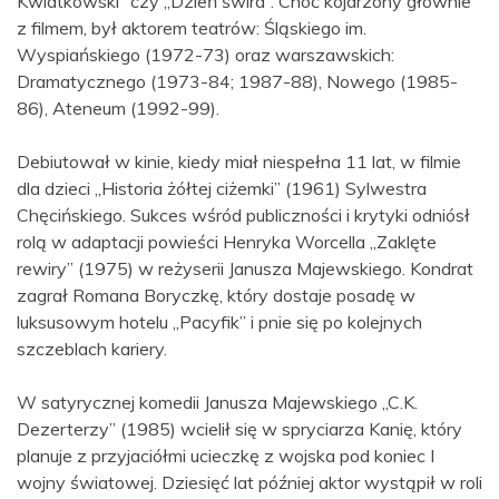
Kwiatkowski” czy „Dzień świra”. Choć kojarzony głównie
z filmem, był aktorem teatrów: Śląskiego im.
Wyspiańskiego (1972-73) oraz warszawskich:
Dramatycznego (1973-84; 1987-88), Nowego (1985-
86), Ateneum (1992-99).
Debiutował w kinie, kiedy miał niespełna 11 lat, w filmie
dla dzieci „Historia żółtej ciżemki” (1961) Sylwestra
Chęcińskiego. Sukces wśród publiczności i krytyki odniósł
rolą w adaptacji powieści Henryka Worcella „Zaklęte
rewiry” (1975) w reżyserii Janusza Majewskiego. Kondrat
zagrał Romana Boryczkę, który dostaje posadę w
luksusowym hotelu „Pacyfik” i pnie się po kolejnych
szczeblach kariery.
W satyrycznej komedii Janusza Majewskiego „C.K.
Dezerterzy” (1985) wcielił się w spryciarza Kanię, który
planuje z przyjaciółmi ucieczkę z wojska pod koniec I
wojny światowej. Dziesięć lat później aktor wystąpił w roli