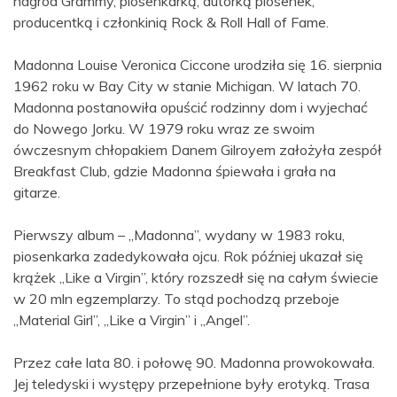
nagród Grammy, piosenkarką, autorką piosenek,
producentką i członkinią Rock & Roll Hall of Fame.
Madonna Louise Veronica Ciccone urodziła się 16. sierpnia
1962 roku w Bay City w stanie Michigan. W latach 70.
Madonna postanowiła opuścić rodzinny dom i wyjechać
do Nowego Jorku. W 1979 roku wraz ze swoim
ówczesnym chłopakiem Danem Gilroyem założyła zespół
Breakfast Club, gdzie Madonna śpiewała i grała na
gitarze.
Pierwszy album – „Madonna”, wydany w 1983 roku,
piosenkarka zadedykowała ojcu. Rok później ukazał się
krążek „Like a Virgin”, który rozszedł się na całym świecie
w 20 mln egzemplarzy. To stąd pochodzą przeboje
„Material Girl”, „Like a Virgin” i „Angel”.
Przez całe lata 80. i połowę 90. Madonna prowokowała.
Jej teledyski i występy przepełnione były erotyką. Trasa