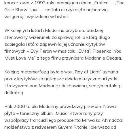
koncertowa z 1993 roku promująca album „Erotica” – „The
Girlie Show Tour” – została okrzyknięta najbardziej
wulgarną i wyuzdaną w historii.
W kolejnych latach Madonna przybrała bardziej
stonowany wizerunek za sprawą roli, o którą długo
zabiegała i która zapewniła jej uznanie krytyków
filmowych – Evy Peron w musicalu „Evita”. Piosenka „You
Must Love Me” z tego filmu przyniosła Madonnie Oscara.
Kolejną metamorfozą była płyta „Ray of Light” uznana
przez krytyków za najlepsze dzieło muzyczne artystki.
Ukazywała ona Madonnę uduchowioną, sentymentalną i
delikatną.
Rok 2000 to dla Madonny prawdziwy przełom. Nowa
płyta – taneczny album „Music” stworzony przy
współpracy francuskiego producenta Mirwaisa Ahmadzai,
małżeństwo z reżyserem Guyem Ritchie i pierwsza od