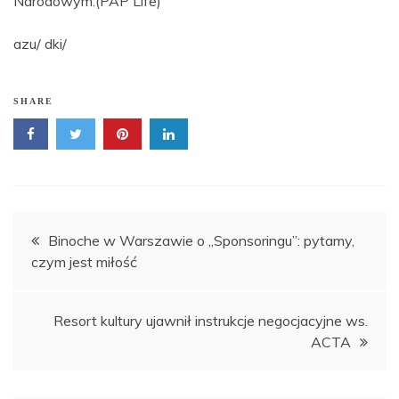
Narodowym.(PAP Life)
azu/ dki/
SHARE
Nawigacja
Binoche w Warszawie o „Sponsoringu”: pytamy,
czym jest miłość
wpisu
Resort kultury ujawnił instrukcje negocjacyjne ws.
ACTA