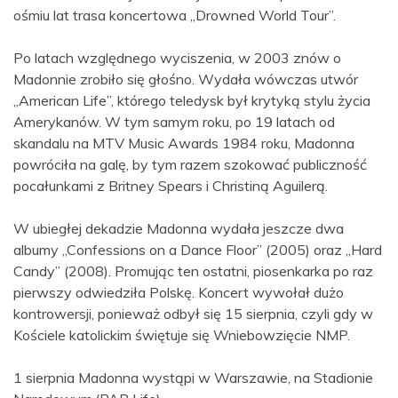
ośmiu lat trasa koncertowa „Drowned World Tour”.
Po latach względnego wyciszenia, w 2003 znów o
Madonnie zrobiło się głośno. Wydała wówczas utwór
„American Life”, którego teledysk był krytyką stylu życia
Amerykanów. W tym samym roku, po 19 latach od
skandalu na MTV Music Awards 1984 roku, Madonna
powróciła na galę, by tym razem szokować publiczność
pocałunkami z Britney Spears i Christiną Aguilerą.
W ubiegłej dekadzie Madonna wydała jeszcze dwa
albumy „Confessions on a Dance Floor” (2005) oraz „Hard
Candy” (2008). Promując ten ostatni, piosenkarka po raz
pierwszy odwiedziła Polskę. Koncert wywołał dużo
kontrowersji, ponieważ odbył się 15 sierpnia, czyli gdy w
Kościele katolickim świętuje się Wniebowzięcie NMP.
1 sierpnia Madonna wystąpi w Warszawie, na Stadionie