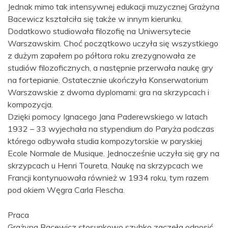
Jednak mimo tak intensywnej edukacji muzycznej Grażyna
Bacewicz kształciła się także w innym kierunku.
Dodatkowo studiowała filozofię na Uniwersytecie
Warszawskim. Choć początkowo uczyła się wszystkiego
z dużym zapałem po półtora roku zrezygnowała ze
studiów filozoficznych, a następnie przerwała naukę gry
na fortepianie. Ostatecznie ukończyła Konserwatorium
Warszawskie z dwoma dyplomami: gra na skrzypcach i
kompozycja.
Dzięki pomocy Ignacego Jana Paderewskiego w latach
1932 – 33 wyjechała na stypendium do Paryża podczas
którego odbywała studia kompozytorskie w paryskiej
Ecole Normale de Musique. Jednocześnie uczyła się gry na
skrzypcach u Henri Toureta. Naukę na skrzypcach we
Francji kontynuowała również w 1934 roku, tym razem
pod okiem Węgra Carla Flescha.
Praca
Grażyna Bacewicz stosunkowo szybko zaczęła odnosić