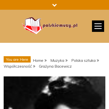
Skip
to
content
You are Here
Home
Muzyka
Polska sztuka
Współczesność
Grażyna Bacewicz