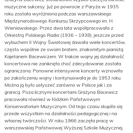
muzyczne sukcesy. Już po powrocie z Paryża w 1935
roku została wyróżniona podczas warszawskiego
Międzynarodowego Konkursu Skrzypcowego im. H.
Wieniawskiego. Przez dwa lata współpracowała z
Orkiestrą Polskiego Radia (1936 – 1938). jeszcze przed
wybuchem II Wojny Światowej dawała wiele koncertów,
często wspólnie ze swoim bratem, znakomitym pianistą
Kajetanem Bacewiczem. W trakcie wojny jej działalność
koncertowa nie zaniknęła choć zdecydowanie została
ograniczona. Ponowne intensywne koncerty wznowiła
po zakończeniu wojny i kontynuowała je do 1953 roku.
Można ją było usłyszeć zarówno w Polsce jak i za
granicą. Poza licznymi koncertami Grażyna Bacewicz
pracowała również w łódzkim Państwowym
Konserwatorium Muzycznym. Od tego czasu skupiła się
przede wszystkim na działalności pedagogicznej i na
własnej twórczości. W roku 1966 zaczęła pracę w
warszawskiej Państwowej Wyższej Szkole Muzycznej,