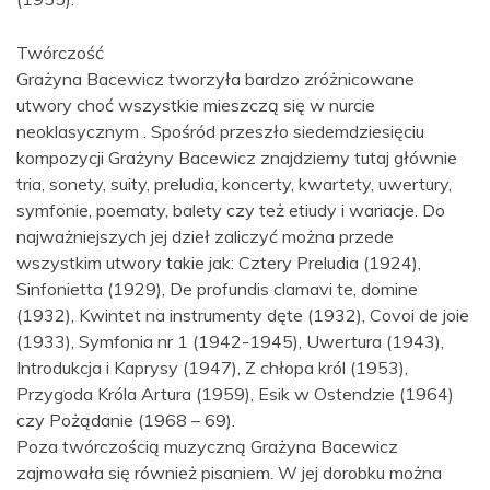
Twórczość
Grażyna Bacewicz tworzyła bardzo zróżnicowane
utwory choć wszystkie mieszczą się w nurcie
neoklasycznym . Spośród przeszło siedemdziesięciu
kompozycji Grażyny Bacewicz znajdziemy tutaj głównie
tria, sonety, suity, preludia, koncerty, kwartety, uwertury,
symfonie, poematy, balety czy też etiudy i wariacje. Do
najważniejszych jej dzieł zaliczyć można przede
wszystkim utwory takie jak: Cztery Preludia (1924),
Sinfonietta (1929), De profundis clamavi te, domine
(1932), Kwintet na instrumenty dęte (1932), Covoi de joie
(1933), Symfonia nr 1 (1942-1945), Uwertura (1943),
Introdukcja i Kaprysy (1947), Z chłopa król (1953),
Przygoda Króla Artura (1959), Esik w Ostendzie (1964)
czy Pożądanie (1968 – 69).
Poza twórczością muzyczną Grażyna Bacewicz
zajmowała się również pisaniem. W jej dorobku można