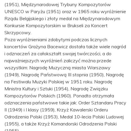
(1951), Międzynarodowej Trybuny Kompozytorów
UNESCO w Paryżu (1951) oraz w 1965 roku wyróżnienie
Rządu Belgijskiego i złoty medal na Międzynarodowym
Konkursie Kompozytorskim w Brukseli za Koncert
Skrzypcowy.
Poza wyróżnieniami zdobytymi podczas licznych
koncertów Grażyna Bacewicz dostała także wiele nagród
i odznaczeń za całokształt swojej twórczości, a do
najważniejszych wyróżnień zaliczyć można przede
wszystkim: Nagrodę Muzyczną miasta Warszawy
(1949), Nagrodę Państwową III stopnia (1950), Nagrodę
na Festiwalu Muzyki Polskiej w 1951 roku. Nagrodę
Ministra Kultury i Sztuki (1954), Nagrodę Związku
Kompozytorów Polskich (1960). Ponadto otrzymała
odznaczenia państwowe takie jak: Order Sztandaru Pracy
II (1949) i I klasy (1959), Krzyż Kawalerski Orderu
Odrodzenia Polski (1953), Medal 10-lecia Polski Ludowej
(1955), a także Krzyż Komandorski Odrodzenia Polski
(1955).