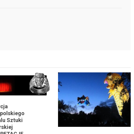
ycja
polskiego
lu Sztuki
skiej
PRETACJE