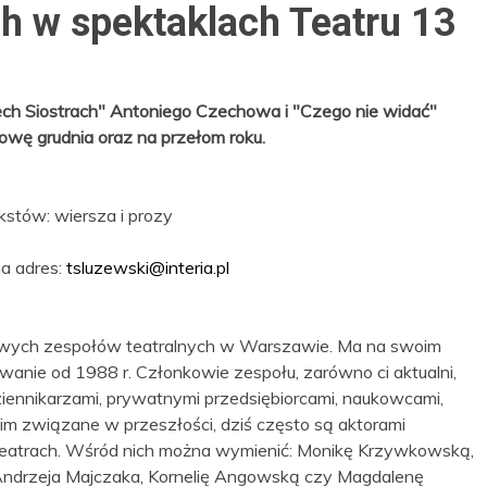
ch w spektaklach Teatru 13
zech Siostrach" Antoniego Czechowa i "Czego nie widać"
owę grudnia oraz na przełom roku.
stów: wiersza i prozy
na adres:
tsluzewski@interia.pl
dowych zespołów teatralnych w Warszawie. Ma na swoim
wanie od 1988 r. Członkowie zespołu, zarówno ci aktualni,
 dziennikarzami, prywatnymi przedsiębiorcami, naukowcami,
nim związane w przeszłości, dziś często są aktorami
atrach. Wśród nich można wymienić: Monikę Krzywkowską,
 Andrzeja Majczaka, Kornelię Angowską czy Magdalenę