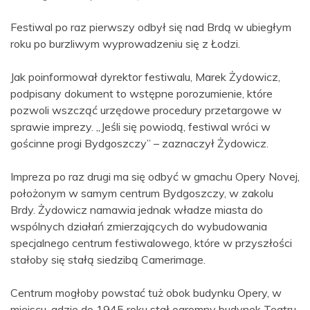
Festiwal po raz pierwszy odbył się nad Brdą w ubiegłym
roku po burzliwym wyprowadzeniu się z Łodzi.
Jak poinformował dyrektor festiwalu, Marek Żydowicz,
podpisany dokument to wstępne porozumienie, które
pozwoli wszcząć urzędowe procedury przetargowe w
sprawie imprezy. „Jeśli się powiodą, festiwal wróci w
gościnne progi Bydgoszczy” – zaznaczył Żydowicz.
Impreza po raz drugi ma się odbyć w gmachu Opery Novej,
położonym w samym centrum Bydgoszczy, w zakolu
Brdy. Żydowicz namawia jednak władze miasta do
wspólnych działań zmierzających do wybudowania
specjalnego centrum festiwalowego, które w przyszłości
stałoby się stałą siedzibą Camerimage.
Centrum mogłoby powstać tuż obok budynku Opery, w
miejscu, gdzie do 1945 roku stał ogromny budynek Teatru