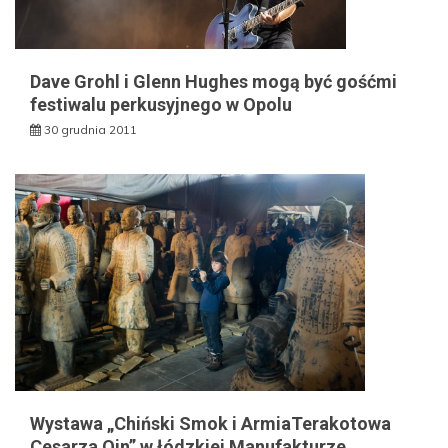
Dave Grohl i Glenn Hughes mogą być gośćmi
festiwalu perkusyjnego w Opolu
30 grudnia 2011
Wystawa „Chiński Smok i ArmiaTerakotowa
Cesarza Qin” w łódzkiej Manufakturze