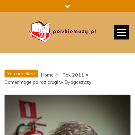
Skip
to
content
You are Here
Home
Rok 2011
Camerimage po raz drugi w Bydgoszczy