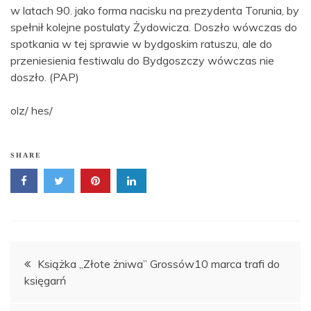
w latach 90. jako forma nacisku na prezydenta Torunia, by
spełnił kolejne postulaty Żydowicza. Doszło wówczas do
spotkania w tej sprawie w bydgoskim ratuszu, ale do
przeniesienia festiwalu do Bydgoszczy wówczas nie
doszło. (PAP)
olz/ hes/
SHARE
Nawigacja
Książka „Złote żniwa” Grossów10 marca trafi do
księgarń
wpisu