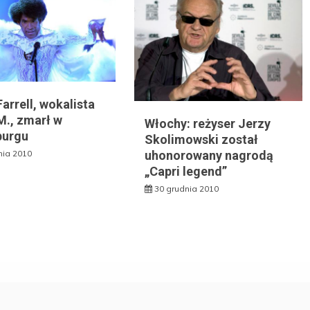
arrell, wokalista
M., zmarł w
Włochy: reżyser Jerzy
burgu
Skolimowski został
uhonorowany nagrodą
nia 2010
„Capri legend”
30 grudnia 2010