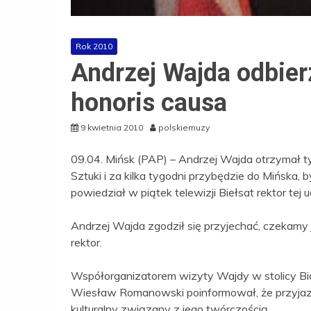
Rok 2010
Andrzej Wajda odbier
honoris causa
9 kwietnia 2010
polskiemuzy
09.04. Mińsk (PAP) – Andrzej Wajda otrzymał ty
Sztuki i za kilka tygodni przybędzie do Mińska,
powiedział w piątek telewizji Biełsat rektor tej 
Andrzej Wajda zgodził się przyjechać, czekamy 
rektor.
Współorganizatorem wizyty Wajdy w stolicy Biało
Wiesław Romanowski poinformował, że przyjaz
kulturalny związany z jego twórczością.