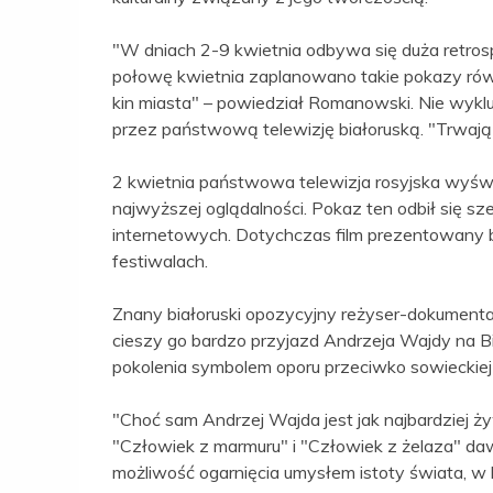
"W dniach 2-9 kwietnia odbywa się duża retro
połowę kwietnia zaplanowano takie pokazy rów
kin miasta" – powiedział Romanowski. Nie wykl
przez państwową telewizję białoruską. "Trwają 
2 kwietnia państwowa telewizja rosyjska wyświ
najwyższej oglądalności. Pokaz ten odbił się sz
internetowych. Dotychczas film prezentowany by
festiwalach.
Znany białoruski opozycyjny reżyser-dokumental
cieszy go bardzo przyjazd Andrzeja Wajdy na Biał
pokolenia symbolem oporu przeciwko sowieckiej
"Choć sam Andrzej Wajda jest jak najbardziej ż
"Człowiek z marmuru" i "Człowiek z żelaza" d
możliwość ogarnięcia umysłem istoty świata, w 