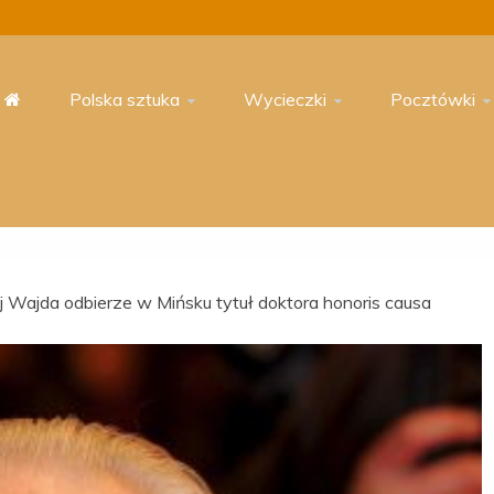
Polska sztuka
Wycieczki
Pocztówki
 Wajda odbierze w Mińsku tytuł doktora honoris causa