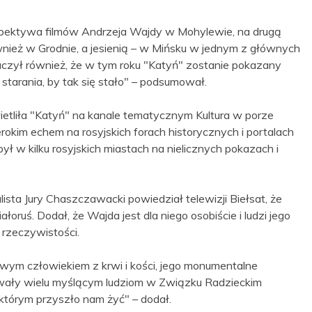
spektywa filmów Andrzeja Wajdy w Mohylewie, na drugą
nież w Grodnie, a jesienią – w Mińsku w jednym z głównych
uczył również, że w tym roku "Katyń" zostanie pokazany
starania, by tak się stało" – podsumował.
etliła "Katyń" na kanale tematycznym Kultura w porze
erokim echem na rosyjskich forach historycznych i portalach
ł w kilku rosyjskich miastach na nielicznych pokazach i
ista Jury Chaszczawacki powiedział telewizji Biełsat, że
oruś. Dodał, że Wajda jest dla niego osobiście i ludzi jego
 rzeczywistości.
ywym człowiekiem z krwi i kości, jego monumentalne
awały wielu myślącym ludziom w Związku Radzieckim
którym przyszło nam żyć" – dodał.