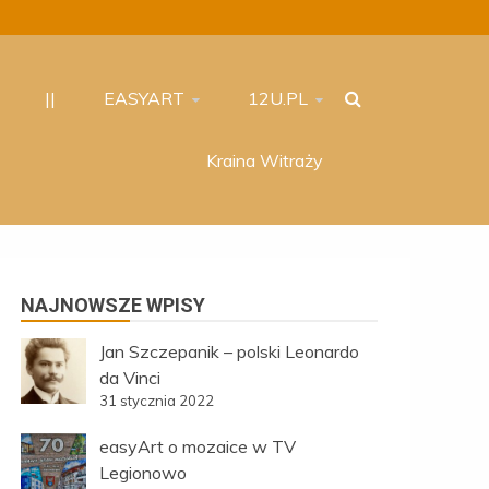
||
EASYART
12U.PL
Kraina Witraży
NAJNOWSZE WPISY
Jan Szczepanik – polski Leonardo
da Vinci
31 stycznia 2022
easyArt o mozaice w TV
Legionowo