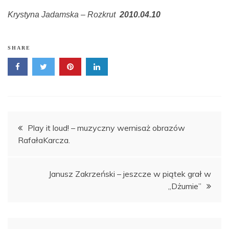
Krystyna Jadamska – Rozkrut
2010.04.10
SHARE
Nawigacja
Play it loud! – muzyczny wernisaż obrazów
RafałaKarcza.
wpisu
Janusz Zakrzeński – jeszcze w piątek grał w
„Dżumie”