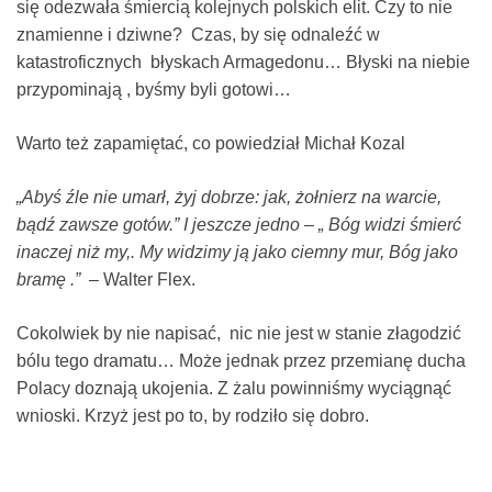
się odezwała śmiercią kolejnych polskich elit. Czy to nie
znamienne i dziwne? Czas, by się odnaleźć w
katastroficznych błyskach Armagedonu… Błyski na niebie
przypominają , byśmy byli gotowi…
Warto też zapamiętać, co powiedział Michał Kozal
„Abyś źle nie umarł, żyj dobrze: jak, żołnierz na warcie,
bądź zawsze gotów.” I jeszcze jedno – „ Bóg widzi śmierć
inaczej niż my,. My widzimy ją jako ciemny mur, Bóg jako
bramę .”
– Walter Flex.
Cokolwiek by nie napisać, nic nie jest w stanie złagodzić
bólu tego dramatu… Może jednak przez przemianę ducha
Polacy doznają ukojenia. Z żalu powinniśmy wyciągnąć
wnioski. Krzyż jest po to, by rodziło się dobro.