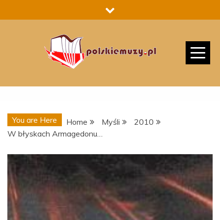
Skip
to
content
You are Here
Home
Myśli
2010
W błyskach Armagedonu…