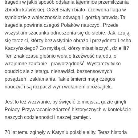
tragedii w jakiś sposób odsłania tajemnice przemilczania
zbrodni katyńskiej. Orzeł Biały i biało- czerwona flaga w
symbiozie z walecznością odwagą i gorzką prawdą. Ta
tragedia powinna czegoś Polaków nauczyć . Przede
wszystkim szacunku odnoszenia się do siebie. Jak, czują
się teraz ci, którzy bezwstydnie obrażali prezydenta Lecha
Kaczyńskiego? Co myślą ci, którzy miast łączyć , dzielili?
Ten znak czasu głośnio woła o trzeźwość narodu, o
wzajemne zaufanie
i praworządność. Wystarczy tylko
obudzić się z letargu nienawiści, bezsensownych
posądzeń i zakłamania. Takie śmierci mają czegoś
nauczyć i są rozpaczliwym wołaniem o rozsądek.
Jest to też wezwanie, by święcić te miejsca, gdzie ginęli
Polacy. Przywracanie zdarzeń historycznych w kontekście
naszych codzienności i naszej pamięci.
70 lat temu zginęły w Katyniu polskie elity. Teraz historia