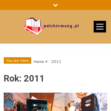
Skip
to
content
You are Here
Home
2011
Rok:
2011