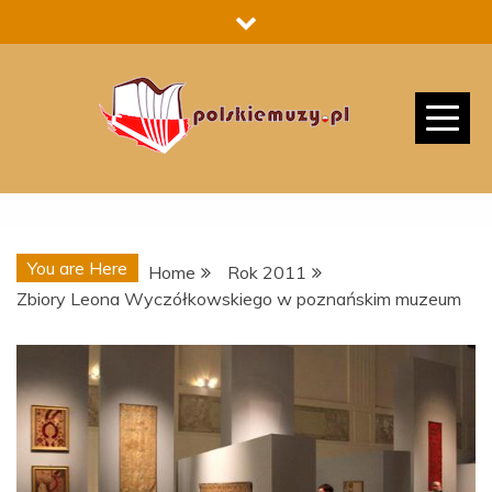
Skip
to
content
You are Here
Home
Rok 2011
Zbiory Leona Wyczółkowskiego w poznańskim muzeum