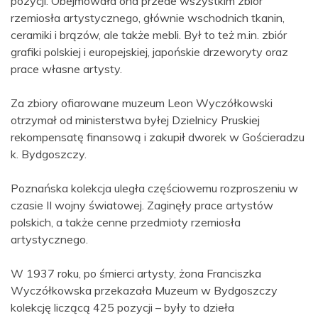
pozycji. Obejmowała ona przede wszystkim zbiór
rzemiosła artystycznego, głównie wschodnich tkanin,
ceramiki i brązów, ale także mebli. Był to też m.in. zbiór
grafiki polskiej i europejskiej, japońskie drzeworyty oraz
prace własne artysty.
Za zbiory ofiarowane muzeum Leon Wyczółkowski
otrzymał od ministerstwa byłej Dzielnicy Pruskiej
rekompensatę finansową i zakupił dworek w Gościeradzu
k. Bydgoszczy.
Poznańska kolekcja uległa częściowemu rozproszeniu w
czasie II wojny światowej. Zaginęły prace artystów
polskich, a także cenne przedmioty rzemiosła
artystycznego.
W 1937 roku, po śmierci artysty, żona Franciszka
Wyczółkowska przekazała Muzeum w Bydgoszczy
kolekcję liczącą 425 pozycji – były to dzieła