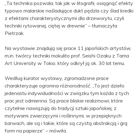
„Ta technika pozwala, tak jak w litografii, osiągnąć efekty
typowo malarskie naśladujące dukt pędzla czy ślad kredki
z efektami charakterystycznymi dla drzeworytu, czyli
techniki rytowanej, ciętej w drewnie” – tłumaczyła
Pietrzak.
Na wystawie znajdują się prace 11 japońskich artystów,
m.in. twórcy techniki mokulito prof. Seishi Ozaku z Tama
Art University w Tokio, który odkrył ją ok. 30 lat temu.
Według kurator wystawy, zgromadzone prace
charakteryzuje ogromna różnorodność. „To jest dzieło
jedenastu indywidualności w związku tym każda z tych
prac jest odmienna. Są prace bliskie realizmowi, które
czytelnie nawiązują do tradycji sztuki japońskiej, z
motywami zwierzęcymi i roślinnymi, w przepięknych
barwach, ale są i takie, które są czystą abstrakcją i grą
form na papierze” – mówiła.