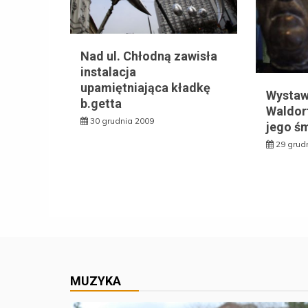
Nad ul. Chłodną zawisła
instalacja
upamiętniająca kładkę
Wystaw
b.getta
Waldorf
30 grudnia 2009
jego śm
29 grud
MUZYKA