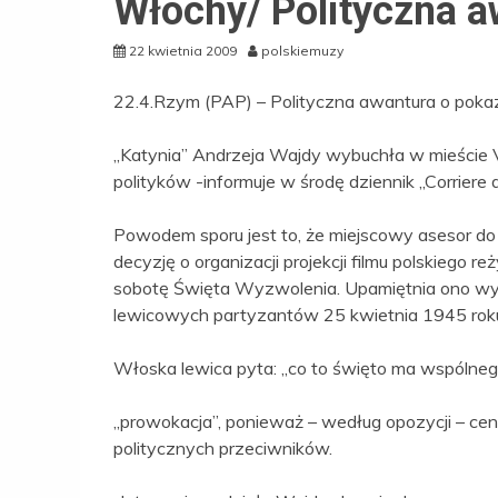
Włochy/ Polityczna a
22 kwietnia 2009
polskiemuzy
22.4.Rzym (PAP) – Polityczna awantura o poka
„Katynia” Andrzeja Wajdy wybuchła w mieście V
polityków -informuje w środę dziennik „Corriere d
Powodem sporu jest to, że miejscowy asesor do 
decyzję o organizacji projekcji filmu polskiego 
sobotę Święta Wyzwolenia. Upamiętnia ono wyz
lewicowych partyzantów 25 kwietnia 1945 rok
Włoska lewica pyta: „co to święto ma wspólnego
„prowokacja”, ponieważ – według opozycji – ce
politycznych przeciwników.