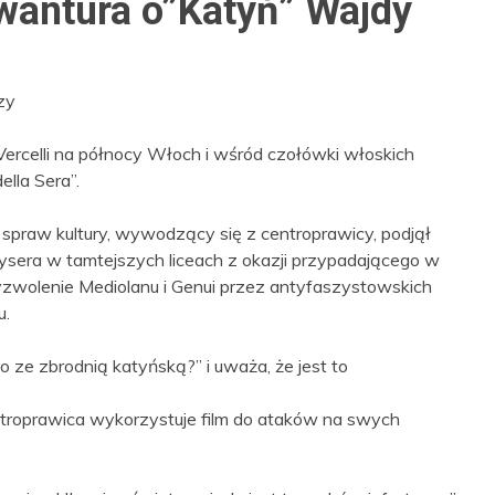
wantura o”Katyń” Wajdy
zy
ercelli na północy Włoch i wśród czołówki włoskich
ella Sera”.
spraw kultury, wywodzący się z centroprawicy, podjął
reżysera w tamtejszych liceach z okazji przypadającego w
wolenie Mediolanu i Genui przez antyfaszystowskich
u.
 ze zbrodnią katyńską?” i uważa, że jest to
ntroprawica wykorzystuje film do ataków na swych