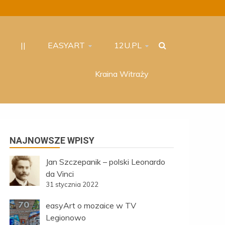
||
EASYART
12U.PL
Kraina Witraży
NAJNOWSZE WPISY
Jan Szczepanik – polski Leonardo
da Vinci
31 stycznia 2022
easyArt o mozaice w TV
Legionowo