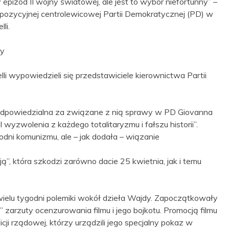
pizod II wojny światowej, ale jest to wybór niefortunny” –
opozycyjnej centrolewicowej Partii Demokratycznej (PD) w
li.
wy
i wypowiedzieli się przedstawiciele kierownictwa Partii
ie odpowiedzialna za związane z nią sprawy w PD Giovanna
wyzwolenia z każdego totalitaryzmu i fałszu historii”.
odni komunizmu, ale – jak dodała – wiązanie
”, która szkodzi zarówno dacie 25 kwietnia, jak i temu
ielu tygodni polemiki wokół dzieła Wajdy. Zapoczątkowały
” zarzuty ocenzurowania filmu i jego bojkotu. Promocją filmu
icji rządowej, którzy urządzili jego specjalny pokaz w