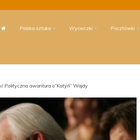
Polska sztuka
Wycieczki
Pocztówki
/ Polityczna awantura o”Katyń” Wajdy