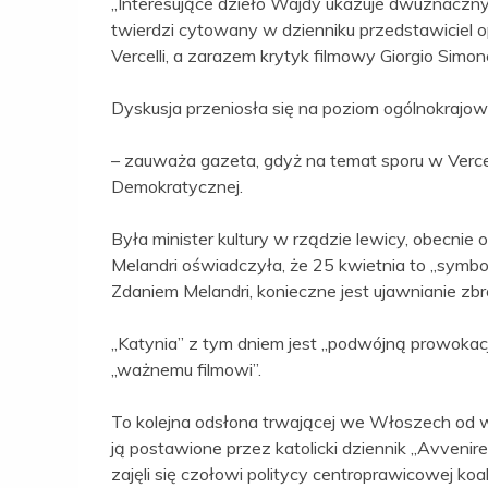
„Interesujące dzieło Wajdy ukazuje dwuznaczny e
twierdzi cytowany w dzienniku przedstawiciel 
Vercelli, a zarazem krytyk filmowy Giorgio Simonel
Dyskusja przeniosła się na poziom ogólnokrajo
– zauważa gazeta, gdyż na temat sporu w Vercell
Demokratycznej.
Była minister kultury w rządzie lewicy, obecn
Melandri oświadczyła, że 25 kwietnia to „symbol 
Zdaniem Melandri, konieczne jest ujawnianie zbr
„Katynia” z tym dniem jest „podwójną prowokacją
„ważnemu filmowi”.
To kolejna odsłona trwającej we Włoszech od w
ją postawione przez katolicki dziennik „Avvenire
zajęli się czołowi politycy centroprawicowej koal