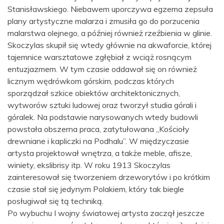
Stanisławskiego. Niebawem uporczywa egzema zepsuła
plany artystyczne malarza i zmusiła go do porzucenia
malarstwa olejnego, a później również rzeźbienia w glinie.
Skoczylas skupił się wtedy głównie na akwaforcie, której
tajemnice warsztatowe zgłębiał z wciąż rosnącym
entuzjazmem. W tym czasie oddawał się on również
licznym wędrówkom górskim, podczas których
sporządzał szkice obiektów architektonicznych,
wytworów sztuki ludowej oraz tworzył studia górali i
góralek. Na podstawie narysowanych wtedy budowli
powstała obszerna praca, zatytułowana „Kościoły
drewniane i kapliczki na Podhalu”. W międzyczasie
artysta projektował wnętrza, a także meble, afisze,
winiety, ekslibrisy itp. W roku 1913 Skoczylas
zainteresował się tworzeniem drzeworytów i po krótkim
czasie stał się jedynym Polakiem, który tak biegle
posługiwał się tą techniką.
Po wybuchu I wojny światowej artysta zaczął jeszcze