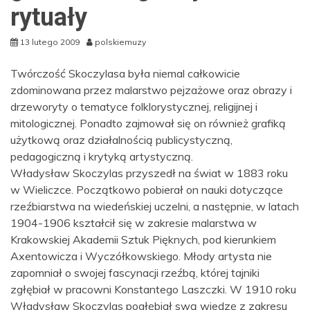
rytuały
13 lutego 2009
polskiemuzy
Twórczość Skoczylasa była niemal całkowicie
zdominowana przez malarstwo pejzażowe oraz obrazy i
drzeworyty o tematyce folklorystycznej, religijnej i
mitologicznej. Ponadto zajmował się on również grafiką
użytkową oraz działalnością publicystyczną,
pedagogiczną i krytyką artystyczną.
Władysław Skoczylas przyszedł na świat w 1883 roku
w Wieliczce. Początkowo pobierał on nauki dotyczące
rzeźbiarstwa na wiedeńskiej uczelni, a następnie, w latach
1904-1906 kształcił się w zakresie malarstwa w
Krakowskiej Akademii Sztuk Pięknych, pod kierunkiem
Axentowicza i Wyczółkowskiego. Młody artysta nie
zapomniał o swojej fascynacji rzeźbą, której tajniki
zgłębiał w pracowni Konstantego Laszczki. W 1910 roku
Władysław Skoczylas pogłębiał swą wiedzę z zakresu