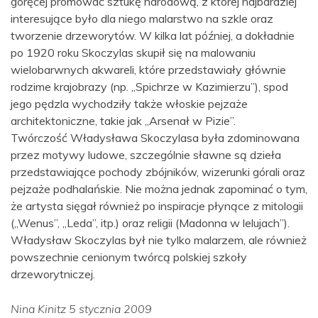
goręcej promować sztukę narodową, z której najbardziej
interesujące było dla niego malarstwo na szkle oraz
tworzenie drzeworytów. W kilka lat później, a dokładnie
po 1920 roku Skoczylas skupił się na malowaniu
wielobarwnych akwareli, które przedstawiały głównie
rodzime krajobrazy (np. „Spichrze w Kazimierzu”), spod
jego pędzla wychodziły także włoskie pejzaże
architektoniczne, takie jak „Arsenał w Pizie”.
Twórczość Władysława Skoczylasa była zdominowana
przez motywy ludowe, szczególnie sławne są dzieła
przedstawiające pochody zbójników, wizerunki górali oraz
pejzaże podhalańskie. Nie można jednak zapominać o tym,
że artysta sięgał również po inspiracje płynące z mitologii
(„Wenus”, „Leda”, itp.) oraz religii (Madonna w lelujach”).
Władysław Skoczylas był nie tylko malarzem, ale również
powszechnie cenionym twórcą polskiej szkoły
drzeworytniczej.
Nina Kinitz 5 stycznia 2009