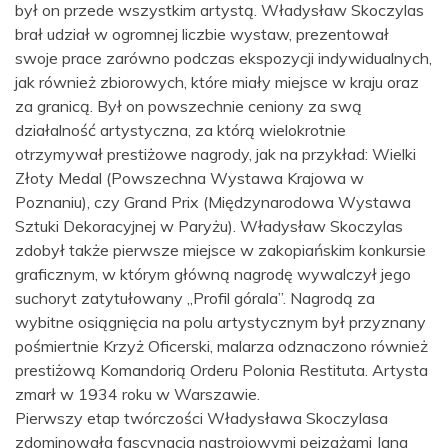
był on przede wszystkim artystą. Władysław Skoczylas
brał udział w ogromnej liczbie wystaw, prezentował
swoje prace zarówno podczas ekspozycji indywidualnych,
jak również zbiorowych, które miały miejsce w kraju oraz
za granicą. Był on powszechnie ceniony za swą
działalność artystyczna, za którą wielokrotnie
otrzymywał prestiżowe nagrody, jak na przykład: Wielki
Złoty Medal (Powszechna Wystawa Krajowa w
Poznaniu), czy Grand Prix (Międzynarodowa Wystawa
Sztuki Dekoracyjnej w Paryżu). Władysław Skoczylas
zdobył także pierwsze miejsce w zakopiańskim konkursie
graficznym, w którym główną nagrodę wywalczył jego
suchoryt zatytułowany „Profil górala”. Nagrodą za
wybitne osiągnięcia na polu artystycznym był przyznany
pośmiertnie Krzyż Oficerski, malarza odznaczono również
prestiżową Komandorią Orderu Polonia Restituta. Artysta
zmarł w 1934 roku w Warszawie.
Pierwszy etap twórczości Władysława Skoczylasa
zdominowała fascynacja nastrojowymi pejzażami Jana