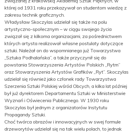
związanej z krakowską Akademią Sztuk Pięknych, w
której od 1931 roku przekazywał on studentom wiedzę z
zakresu technik graficznych.
Władysław Skoczylas udzielał się także na polu
artystyczno-społecznym – w ciągu swojego życia
związał się z kilkoma organizacjami, za pośrednictwem
których artysta realizował własne postulaty dotyczące
sztuki. Należał on do wspomnianego już Towarzystwa
„Sztuka Podhalańska”, a także przyczynił się do
powstania Stowarzyszenia Artystów Polskich „Rytm”
oraz Stowarzyszenia Artystów Grafików „Ryt”. Skoczylas
udzielał się również jako członek rady Towarzystwa
Szerzenia Sztuki Polskiej wśród Obcych, a kilka lat później
był już dyrektorem Departamentu Sztuki w Ministerstwie
Wyznań i Oświecenia Publicznego. W 1930 roku
Skoczylas był jednym z organizatorów Instytutu
Propagandy Sztuki.
Choć twórca obrazów i innowacyjnych w swej formule
drzeworytów udzielał się na tak wielu polach, to jednak