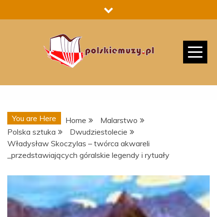
Skip
to
content
You are Here
Home
Malarstwo
Polska sztuka
Dwudziestolecie
Władysław Skoczylas – twórca akwareli
_przedstawiających góralskie legendy i rytuały