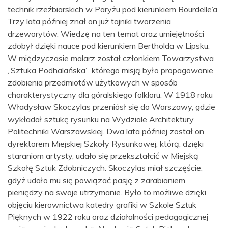
technik rzeźbiarskich w Paryżu pod kierunkiem Bourdelle’a.
Trzy lata później znał on już tajniki tworzenia
drzeworytów. Wiedzę na ten temat oraz umiejętności
zdobył dzięki nauce pod kierunkiem Bertholda w Lipsku.
W międzyczasie malarz został członkiem Towarzystwa
„Sztuka Podhalańska”, którego misją było propagowanie
zdobienia przedmiotów użytkowych w sposób
charakterystyczny dla góralskiego folkloru. W 1918 roku
Władysław Skoczylas przeniósł się do Warszawy, gdzie
wykładał sztukę rysunku na Wydziale Architektury
Politechniki Warszawskiej. Dwa lata później został on
dyrektorem Miejskiej Szkoły Rysunkowej, którą, dzięki
staraniom artysty, udało się przekształcić w Miejską
Szkołę Sztuk Zdobniczych. Skoczylas miał szczęście,
gdyż udało mu się powiązać pasję z zarabianiem
pieniędzy na swoje utrzymanie. Było to możliwe dzięki
objęciu kierownictwa katedry grafiki w Szkole Sztuk
Pięknych w 1922 roku oraz działalności pedagogicznej