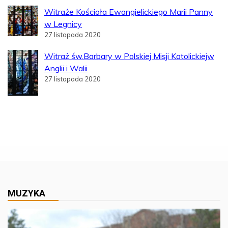
Witraże Kościoła Ewangielickiego Marii Panny
w Legnicy
27 listopada 2020
Witraż św.Barbary w Polskiej Misji Katolickiejw
Anglii i Walii
27 listopada 2020
MUZYKA