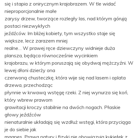
się i stapia z onirycznym krajobrazem. W tle widać
nieproporcjonalnie małe
zarysy drzew, tworzące rozległy las, nad którym górują
postaci niezwykłych
jeźdźców. Im bliżej kobiety, tym wszystko staje się
większe, lecz zarazem mniej
realne… W prawej ręce dziewczyny widnieje duża
plansza, będąca równocześnie wycinkiem
krajobrazu, w którym poruszają się obydwaj mężczyźni. W
lewej dłoni dzierży ona
czerwoną chusteczkę, która wije się nad lasem i oplata
drzewa, przechodząc
płynnie w krwawą wstęgę rzeki. Z niej wynurza się koń,
który wbrew prawom
grawitacji kroczy stabilnie na dwóch nogach. Płaskie
głowy jeźdźców
nienaturalnie układają się wzdłuż wstęgi, która przyciąga
je do siebie jak
magnes. Prawa natury i fizyki nie obowiązują kukiełek z