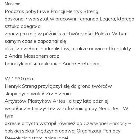
Moderne.
Podczas pobytu we Francji Henryk Streng
doskonalił warsztat w pracowni Fernanda Legera, którego
sztuka odegrała
znaczącą rolę w późniejszej twórczości Polaka. W tym
samym czasie zapoznał się
bliżej z dziełami nadrealistów, a także nawiązał kontakty
z Andre Massonem oraz
teoretykiem surrealizmu – Andre Bretonem.
W 1930 roku
Henryk Streng przyłączył się do grona twórców
skupionych wokół Zrzeszenia
Artystów Plastyków
Artes
, a trzy lata później
współuczestniczył też w założeniu grupy
Neoartes
. W
tym
okresie artysta wstąpił również do
Czerwonej Pomocy
–
polskiej sekcji Międzynarodowej Organizacji Pomocy
Rewolucjonistom, zajmującej