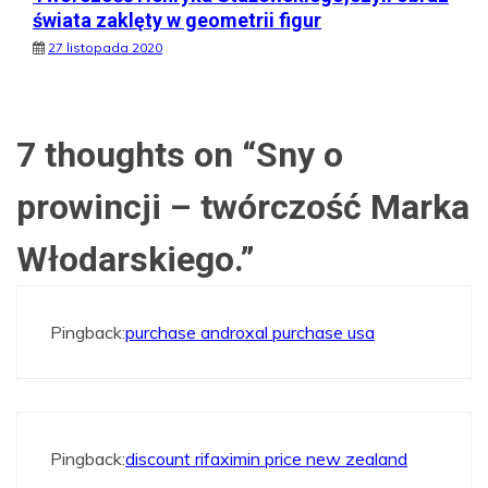
świata zaklęty w geometrii figur
27 listopada 2020
7 thoughts on “
Sny o
prowincji – twórczość Marka
Włodarskiego.
”
Pingback:
purchase androxal purchase usa
Pingback:
discount rifaximin price new zealand