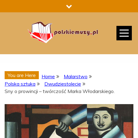
Skip
to
content
You are Here
Home
Malarstwo
Polska sztuka
Dwudziestolecie
Sny o prowincji – twórczość Marka Włodarskiego.