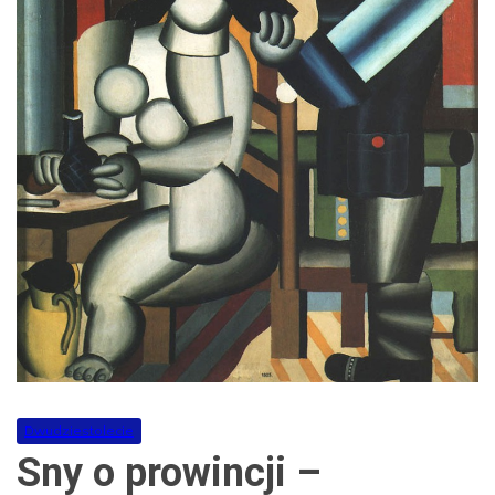
Dwudziestolecie
Sny o prowincji –