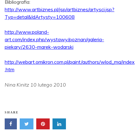
Bibliografia:
http://www.artbiznes.pl/jsp/artbiznes/artysci.jsp?
Typ=detal&IdArtysty=100608
http://www.poland-
art.com/index.php/wystawy/poznan/galeria-
piekary/2630-marek-wodarski
http://webart.omikron.com.pl/paint/authors/wlod_ma/index
.htm
Nina Kinitz 10 lutego 2010
SHARE