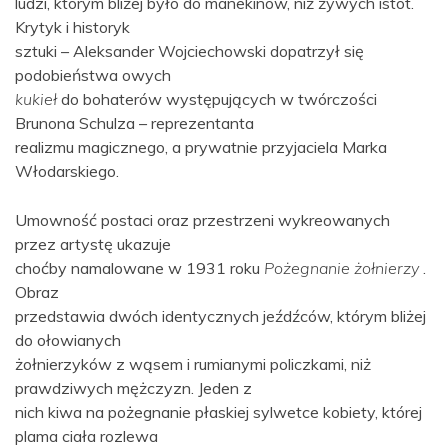
ludzi, którym bliżej było do manekinów, niż żywych istot.
Krytyk i historyk
sztuki – Aleksander Wojciechowski dopatrzył się
podobieństwa owych
kukieł
do bohaterów występujących w twórczości
Brunona Schulza – reprezentanta
realizmu magicznego, a prywatnie przyjaciela Marka
Włodarskiego.
Umowność postaci oraz przestrzeni wykreowanych
przez artystę ukazuje
choćby namalowane w 1931 roku
Pożegnanie żołnierzy
.
Obraz
przedstawia dwóch identycznych jeźdźców, którym bliżej
do ołowianych
żołnierzyków z wąsem i rumianymi policzkami, niż
prawdziwych mężczyzn. Jeden z
nich kiwa na pożegnanie płaskiej sylwetce kobiety, której
plama ciała rozlewa