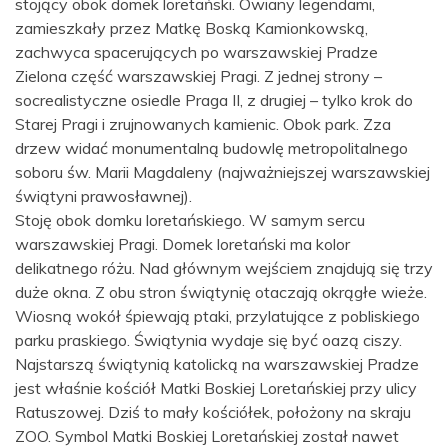
stojący obok domek loretański. Owiany legendami,
zamieszkały przez Matkę Boską Kamionkowską,
zachwyca spacerujących po warszawskiej Pradze
Zielona część warszawskiej Pragi. Z jednej strony –
socrealistyczne osiedle Praga II, z drugiej – tylko krok do
Starej Pragi i zrujnowanych kamienic. Obok park. Zza
drzew widać monumentalną budowlę metropolitalnego
soboru św. Marii Magdaleny (najważniejszej warszawskiej
świątyni prawosławnej).
Stoję obok domku loretańskiego. W samym sercu
warszawskiej Pragi. Domek loretański ma kolor
delikatnego różu. Nad głównym wejściem znajdują się trzy
duże okna. Z obu stron świątynię otaczają okrągłe wieże.
Wiosną wokół śpiewają ptaki, przylatujące z pobliskiego
parku praskiego. Świątynia wydaje się być oazą ciszy.
Najstarszą świątynią katolicką na warszawskiej Pradze
jest właśnie kościół Matki Boskiej Loretańskiej przy ulicy
Ratuszowej. Dziś to mały kościółek, położony na skraju
ZOO. Symbol Matki Boskiej Loretańskiej został nawet