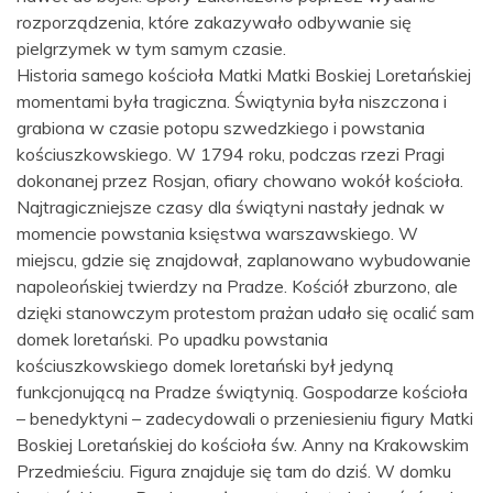
rozporządzenia, które zakazywało odbywanie się
pielgrzymek w tym samym czasie.
Historia samego kościoła Matki Matki Boskiej Loretańskiej
momentami była tragiczna. Świątynia była niszczona i
grabiona w czasie potopu szwedzkiego i powstania
kościuszkowskiego. W 1794 roku, podczas rzezi Pragi
dokonanej przez Rosjan, ofiary chowano wokół kościoła.
Najtragiczniejsze czasy dla świątyni nastały jednak w
momencie powstania księstwa warszawskiego. W
miejscu, gdzie się znajdował, zaplanowano wybudowanie
napoleońskiej twierdzy na Pradze. Kościół zburzono, ale
dzięki stanowczym protestom prażan udało się ocalić sam
domek loretański. Po upadku powstania
kościuszkowskiego domek loretański był jedyną
funkcjonującą na Pradze świątynią. Gospodarze kościoła
– benedyktyni – zadecydowali o przeniesieniu figury Matki
Boskiej Loretańskiej do kościoła św. Anny na Krakowskim
Przedmieściu. Figura znajduje się tam do dziś. W domku