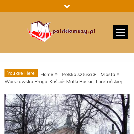
Skip
to
content
You are Here
Home
Polska sztuka
Miasta
Warszawska Praga. Kościół Matki Boskiej Loretańskiej