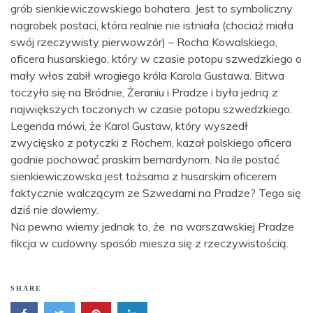
grób sienkiewiczowskiego bohatera. Jest to symboliczny
nagrobek postaci, która realnie nie istniała (chociaż miała
swój rzeczywisty pierwowzór) – Rocha Kowalskiego,
oficera husarskiego, który w czasie potopu szwedzkiego o
mały włos zabił wrogiego króla Karola Gustawa. Bitwa
toczyła się na Bródnie, Żeraniu i Pradze i była jedną z
największych toczonych w czasie potopu szwedzkiego.
Legenda mówi, że Karol Gustaw, który wyszedł
zwycięsko z potyczki z Rochem, kazał polskiego oficera
godnie pochować praskim bernardynom. Na ile postać
sienkiewiczowska jest tożsama z husarskim oficerem
faktycznie walczącym ze Szwedami na Pradze? Tego się
dziś nie dowiemy.
Na pewno wiemy jednak to, że na warszawskiej Pradze
fikcja w cudowny sposób miesza się z rzeczywistością.
SHARE