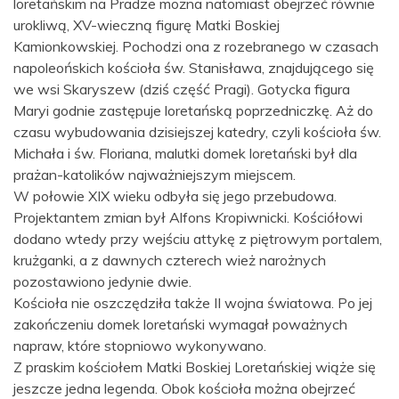
loretańskim na Pradze można natomiast obejrzeć równie
urokliwą, XV-wieczną figurę Matki Boskiej
Kamionkowskiej. Pochodzi ona z rozebranego w czasach
napoleońskich kościoła św. Stanisława, znajdującego się
we wsi Skaryszew (dziś część Pragi). Gotycka figura
Maryi godnie zastępuje loretańską poprzedniczkę. Aż do
czasu wybudowania dzisiejszej katedry, czyli kościoła św.
Michała i św. Floriana, malutki domek loretański był dla
prażan-katolików najważniejszym miejscem.
W połowie XIX wieku odbyła się jego przebudowa.
Projektantem zmian był Alfons Kropiwnicki. Kościółowi
dodano wtedy przy wejściu attykę z piętrowym portalem,
krużganki, a z dawnych czterech wież narożnych
pozostawiono jedynie dwie.
Kościoła nie oszczędziła także II wojna światowa. Po jej
zakończeniu domek loretański wymagał poważnych
napraw, które stopniowo wykonywano.
Z praskim kościołem Matki Boskiej Loretańskiej wiąże się
jeszcze jedna legenda. Obok kościoła można obejrzeć