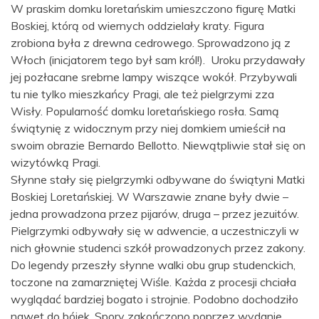
W praskim domku loretańskim umieszczono figurę Matki
Boskiej, którą od wiernych oddzielały kraty. Figura
zrobiona była z drewna cedrowego. Sprowadzono ją z
Włoch (inicjatorem tego był sam król!). Uroku przydawały
jej pozłacane srebrne lampy wiszące wokół. Przybywali
tu nie tylko mieszkańcy Pragi, ale też pielgrzymi zza
Wisły. Popularność domku loretańskiego rosła. Samą
świątynię z widocznym przy niej domkiem umieścił na
swoim obrazie Bernardo Bellotto. Niewątpliwie stał się on
wizytówką Pragi.
Słynne stały się pielgrzymki odbywane do świątyni Matki
Boskiej Loretańskiej. W Warszawie znane były dwie –
jedna prowadzona przez pijarów, druga – przez jezuitów.
Pielgrzymki odbywały się w adwencie, a uczestniczyli w
nich głownie studenci szkół prowadzonych przez zakony.
Do legendy przeszły słynne walki obu grup studenckich,
toczone na zamarzniętej Wiśle. Każda z procesji chciała
wyglądać bardziej bogato i strojnie. Podobno dochodziło
nawet do bójek. Spory zakończono poprzez wydanie