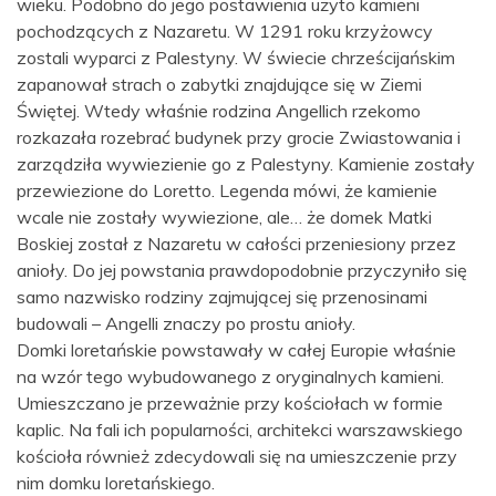
wieku. Podobno do jego postawienia użyto kamieni
pochodzących z Nazaretu. W 1291 roku krzyżowcy
zostali wyparci z Palestyny. W świecie chrześcijańskim
zapanował strach o zabytki znajdujące się w Ziemi
Świętej. Wtedy właśnie rodzina Angellich rzekomo
rozkazała rozebrać budynek przy grocie Zwiastowania i
zarządziła wywiezienie go z Palestyny. Kamienie zostały
przewiezione do Loretto. Legenda mówi, że kamienie
wcale nie zostały wywiezione, ale… że domek Matki
Boskiej został z Nazaretu w całości przeniesiony przez
anioły. Do jej powstania prawdopodobnie przyczyniło się
samo nazwisko rodziny zajmującej się przenosinami
budowali – Angelli znaczy po prostu anioły.
Domki loretańskie powstawały w całej Europie właśnie
na wzór tego wybudowanego z oryginalnych kamieni.
Umieszczano je przeważnie przy kościołach w formie
kaplic. Na fali ich popularności, architekci warszawskiego
kościoła również zdecydowali się na umieszczenie przy
nim domku loretańskiego.