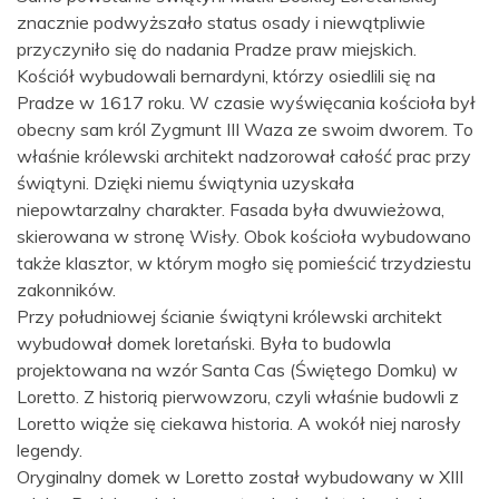
znacznie podwyższało status osady i niewątpliwie
przyczyniło się do nadania Pradze praw miejskich.
Kościół wybudowali bernardyni, którzy osiedlili się na
Pradze w 1617 roku. W czasie wyświęcania kościoła był
obecny sam król Zygmunt III Waza ze swoim dworem. To
właśnie królewski architekt nadzorował całość prac przy
świątyni. Dzięki niemu świątynia uzyskała
niepowtarzalny charakter. Fasada była dwuwieżowa,
skierowana w stronę Wisły. Obok kościoła wybudowano
także klasztor, w którym mogło się pomieścić trzydziestu
zakonników.
Przy południowej ścianie świątyni królewski architekt
wybudował domek loretański. Była to budowla
projektowana na wzór Santa Cas (Świętego Domku) w
Loretto. Z historią pierwowzoru, czyli właśnie budowli z
Loretto wiąże się ciekawa historia. A wokół niej narosły
legendy.
Oryginalny domek w Loretto został wybudowany w XIII