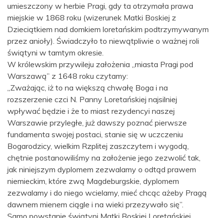
umieszczony w herbie Pragi, gdy ta otrzymała prawa
miejskie w 1868 roku (wizerunek Matki Boskiej z
Dzieciątkiem nad domkiem loretańskim podtrzymywanym
przez anioły). Świadczyło to niewątpliwie o ważnej roli
świątyni w tamtym okresie.
W królewskim przywileju założenia „miasta Pragi pod
Warszawą” z 1648 roku czytamy:
„Zważając, iż to na większą chwałę Boga i na
rozszerzenie czci N. Panny Loretańskiej najsilniej
wpływać będzie i że to miast rezydencyi naszej
Warszawie przyległe, już dawszy poznać pierwsze
fundamenta swojej postaci, stanie się w uczczeniu
Bogarodzicy, wielkim Rzplitej zaszczytem i wygodą,
chętnie postanowiliśmy na założenie jego zezwolić tak,
jak niniejszym dyplomem zezwalamy o odtąd prawem
niemieckim, które zwą Magdeburgskie, dyplomem
zezwalamy i do niego wcielamy, mieć chcąc ażeby Pragą
dawnem mienem ciągle i na wieki przezywało się”.
Samo powstanie świątyni Matki Boskiej Loretańskiej