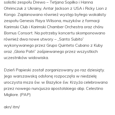
solistki zespołu Drewo – Tetjana Sopilko i Hanna
Ohrimczuk z Ukrainy, Antar Jackson z USA i Ricky Lion z
Kongo. Zaplanowano również występ byłego wokalisty
zespołu Genesis Raya Wilsona, muzyków z formacji
Karimski Club i Karimski Chamber Orchestra oraz chóru
Bornus Consort. Na potrzeby koncertu skomponowano
również dwa nowe utwory – „Santo Subito”
wykonywanego przez Grupo Quinteto Cubano z Kuby
oraz „Gloria Patri” zaśpiewanego przez wszystkich
uczestników widowiska.
Dzień Papieski został zorganizowany po raz dziesiąty.
Jego warszawską odsłonę rozpoczęła w niedzielę
uroczysta msza św. w Bazylice św. Krzyża celebrowana
przez nowego nuncjusza apostolskiego abp. Celestino
Migliore. (PAP)
akn/ itm/