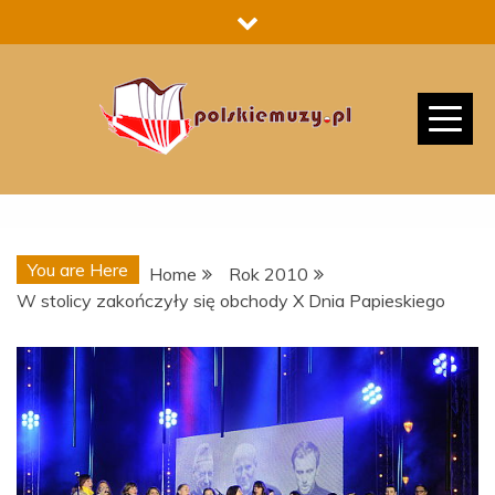
Skip
to
content
You are Here
Home
Rok 2010
W stolicy zakończyły się obchody X Dnia Papieskiego