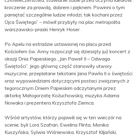
człowieczeństwa, stawianie sobie przed oczyma ideałów,
kroczenie za prawdą, dobrem i pięknem. Powinni o tym
pamiętać szczególnie ludzie młodzi, tak kochani przez
Ojca Świętego” – mówił przybyły na plac metropolita
warszawsko-praski Henryk Hoser.
Po Apelu na estradzie ustawionej na placu przed
Kościołem św. Anny rozpoczął się dziesiąty już koncert z
okazji Dnia Papieskiego „Jan Paweł II – Odwaga
Świętości”. Jego główną część stanowiły utwory
muzyczne, przeplatane tekstami Jana Pawła II o świętości
oraz wypowiedziami dotyczącymi postaci związanych z
tegorocznym Dniem Papieskim odczytanymi przez
aktorkę Małogorzatę Kożuchowską, muzyka Adama
Nowaka i prezentera Krzysztofa Ziemca.
Wśród artystów, którzy pojawili się w ten wieczór na
scenie, byli Lora Szafran, Ewelina Flinta, Monika
Kuszyńska, Sylwia Wiśniewska, Krzysztof Kiljański,